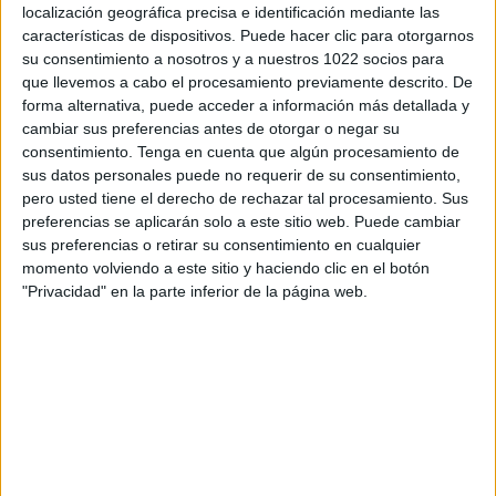
76,92%
localización geográfica precisa e identificación mediante las
3 partidos de pago
características de dispositivos. Puede hacer clic para otorgarnos
23,08%
su consentimiento a nosotros y a nuestros 1022 socios para
que llevemos a cabo el procesamiento previamente descrito. De
ÚLTIMO PARTIDO EN ABIERTO
forma alternativa, puede acceder a información más detallada y
CD Cariñena - Calamocha
cambiar sus preferencias antes de otorgar o negar su
10/05/2026 Tercera Federación por El Fútbol Modesto YouTube
consentimiento.
Tenga en cuenta que algún procesamiento de
sus datos personales puede no requerir de su consentimiento,
RANKING POR CANALES
pero usted tiene el derecho de rechazar tal procesamiento. Sus
preferencias se aplicarán solo a este sitio web. Puede cambiar
Lacronicadeportes.es
4 (30,77%)
sus preferencias o retirar su consentimiento en cualquier
Footters
3 (23,08%)
momento volviendo a este sitio y haciendo clic en el botón
El Fútbol Modesto YouTube
3 (23,08%)
"Privacidad" en la parte inferior de la página web.
Aragón Deporte
2 (15,38%)
Twitch ElFutbolModesto
1 (7,69%)
Ver ranking completo
PARTIDOS
DÍAS
TOTAL
0
90
5
CONSECUTIVOS
SIN PARTIDO
CANALES TV