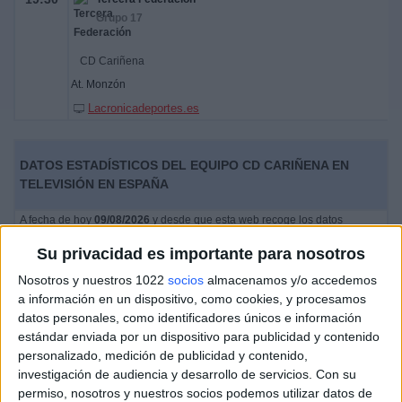
Grupo 17
CD Cariñena
At. Monzón
Lacronicadeportes.es
DATOS ESTADÍSTICOS DEL EQUIPO CD CARIÑENA EN
TELEVISIÓN EN ESPAÑA
A fecha de hoy
09/08/2026
y desde que esta web recoge los datos
estadísticos de cuándo y dónde se televisan los partidos de
Fútbol
del
Su privacidad es importante para nosotros
equipo
CD Cariñena
en
España
, que fue el
31/01/2021
, podemos dar los
siguientes datos:
Nosotros y nuestros 1022
socios
almacenamos y/o accedemos
a información en un dispositivo, como cookies, y procesamos
13
datos personales, como identificadores únicos e información
estándar enviada por un dispositivo para publicidad y contenido
personalizado, medición de publicidad y contenido,
PARTIDOS TELEVISADOS
investigación de audiencia y desarrollo de servicios.
Con su
10 partidos en abierto
permiso, nosotros y nuestros socios podemos utilizar datos de