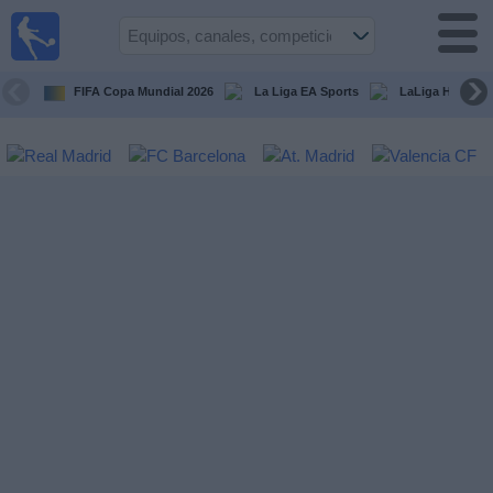
Fútbol
en la
TV
FIFA Copa Mundial 2026
La Liga EA Sports
LaLiga Hypermo
Guía de
Partidos
Televisados
Fútbol
hoy
Equipos
Competiciones
Canales
TV
Otros