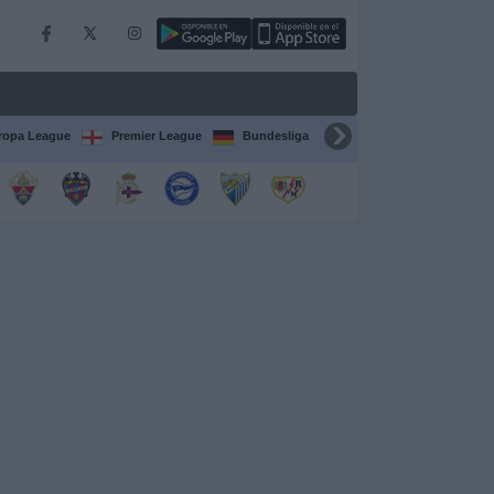
ropa League
Premier League
Bundesliga
Supercopa de España