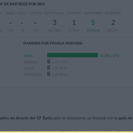
Nº DE PARTIDOS POR MES
O
JUNIO
JULIO
AGOSTO
SEPTIEMBRE
OCTUBRE
NOVIEMBRE
DICIEMBRE
-
-
-
3
1
5
2
%
- %
- %
- %
14,29%
4,76%
23,81%
9,52%
RANKING POR FRANJA HORARIA
Tarde
18 (85,71%)
Mañana
1 (4,76%)
Noche
1 (4,76%)
Madrugada
1 (4,76%)
sados en directo del CF Épila
pero te mostramos un historial con la
guía en
ndo nos confirmen desde medios oficiales, los próximos
partidos televisad