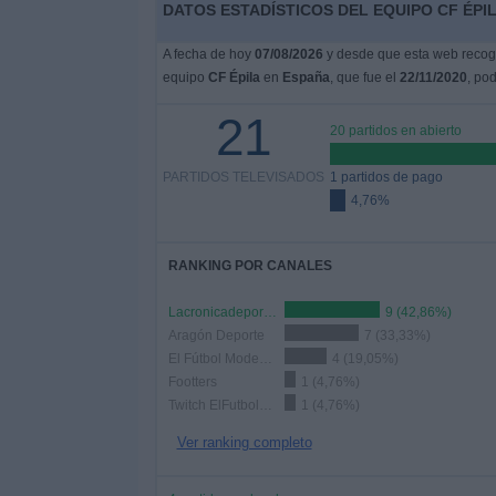
DATOS ESTADÍSTICOS DEL EQUIPO CF ÉPIL
A fecha de hoy
07/08/2026
y desde que esta web recoge
equipo
CF Épila
en
España
, que fue el
22/11/2020
, po
21
20 partidos en abierto
PARTIDOS TELEVISADOS
1 partidos de pago
4,76%
RANKING POR CANALES
Lacronicadeportes.es
9 (42,86%)
Aragón Deporte
7 (33,33%)
El Fútbol Modesto YouTube
4 (19,05%)
Footters
1 (4,76%)
Twitch ElFutbolModesto
1 (4,76%)
Ver ranking completo