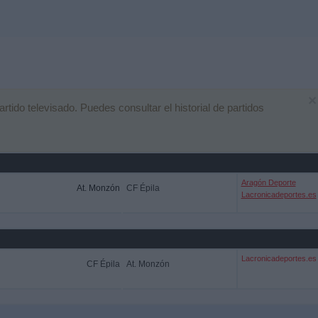
×
ido televisado. Puedes consultar el historial de partidos
Aragón Deporte
At. Monzón
CF Épila
Lacronicadeportes.es
Lacronicadeportes.es
CF Épila
At. Monzón