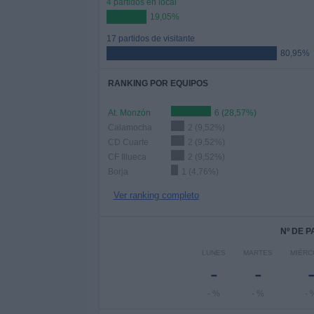
4 partidos en local
19,05%
17 partidos de visitante
80,95%
RANKING POR EQUIPOS
At. Monzón
6 (28,57%)
Calamocha
2 (9,52%)
CD Cuarte
2 (9,52%)
CF Illueca
2 (9,52%)
Borja
1 (4,76%)
Ver ranking completo
Nº DE 
LUNES
MARTES
MIÉRC
-
-
- %
- %
- 