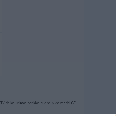
 TV
de los últimos partidos que se pudo ver del
CF
os en directo
.