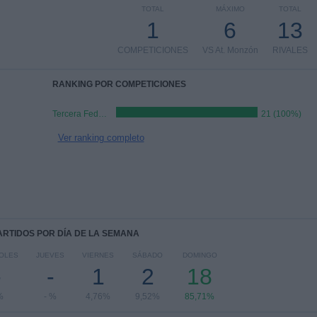
TOTAL
MÁXIMO
TOTAL
1
6
13
COMPETICIONES
VS At. Monzón
RIVALES
RANKING POR COMPETICIONES
Tercera Federación
21 (100%)
Ver ranking completo
PARTIDOS POR DÍA DE LA SEMANA
OLES
JUEVES
VIERNES
SÁBADO
DOMINGO
-
-
1
2
18
%
- %
4,76%
9,52%
85,71%