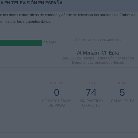
A EN TELEVISIÓN EN ESPAÑA
 los datos estadísticos de cuándo y dónde se televisan los partidos de
Fútbol
del
demos dar los siguientes datos:
ÚLTIMO PARTIDO EN ABIERTO
95,24%
At. Monzón - CF Épila
24/05/2026 Tercera Federación por Aragón
Deporte, Lacronicadeportes.es
PARTIDOS
DÍAS
TOTAL
0
74
5
CONSECUTIVOS
SIN PARTIDO
CANALES TV
DE PAGO
GRATUÍTO