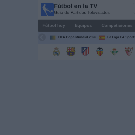
Fútbol en la TV
Fútbol
Guía de Partidos Televisados
en la
TV
Fútbol hoy
Equipos
Competiciones
Guía de
Partidos
FIFA Copa Mundial 2026
La Liga EA Sport
Televisados
Fútbol
hoy
Equipos
Competiciones
Canales
TV
Otros