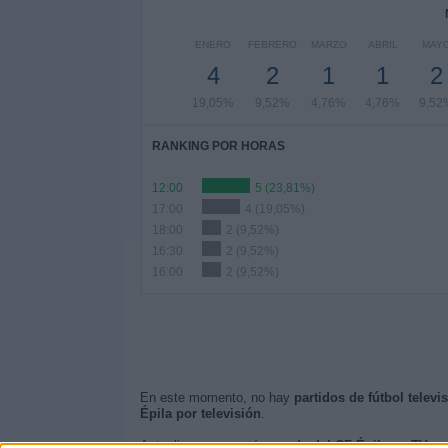
ENERO
FEBRERO
MARZO
ABRIL
MAY
4
2
1
1
2
19,05%
9,52%
4,76%
4,76%
9,52
RANKING POR HORAS
12:00
5 (23,81%)
17:00
4 (19,05%)
18:00
2 (9,52%)
16:30
2 (9,52%)
16:00
2 (9,52%)
En este momento, no hay
partidos de fútbol televi
Épila por televisión
.
Actualizaremos está
agenda del CF Épila en TV
cua