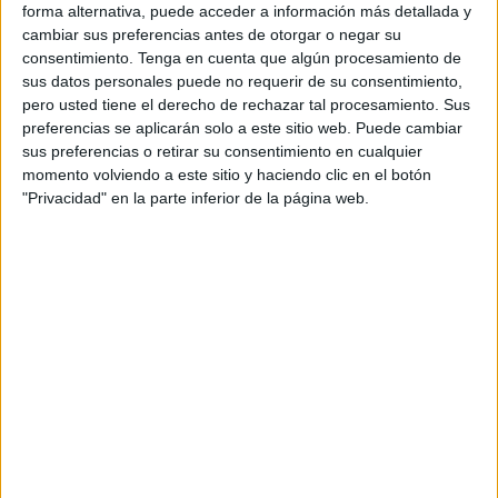
forma alternativa, puede acceder a información más detallada y
cambiar sus preferencias antes de otorgar o negar su
A fecha de hoy
05/08/2026
y desde que esta web recoge los datos
consentimiento.
Tenga en cuenta que algún procesamiento de
estadísticos de cuándo y dónde se televisan los partidos de
Fútbol
del
sus datos personales puede no requerir de su consentimiento,
equipo
Almudévar
en
España
, que fue el
28/12/2014
, podemos dar los
pero usted tiene el derecho de rechazar tal procesamiento. Sus
siguientes datos:
preferencias se aplicarán solo a este sitio web. Puede cambiar
25
sus preferencias o retirar su consentimiento en cualquier
momento volviendo a este sitio y haciendo clic en el botón
"Privacidad" en la parte inferior de la página web.
PARTIDOS TELEVISADOS
22 partidos en abierto
88%
3 partidos de pago
12%
ÚLTIMO PARTIDO EN ABIERTO
At. Monzón - Almudévar
08/02/2026 Tercera Federación por Lacronicadeportes.es
RANKING POR CANALES
Lacronicadeportes.es
14 (56%)