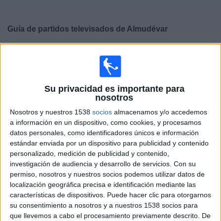
Deportes
Guía de partidos televisados de
Almudévar
Noticias
×
Almudévar:
En este momento no hay ningún partido
Widget
televisado. Puedes consultar el historial de partidos
televisados anteriormente.
Su privacidad es importante para
nosotros
Domingo, 08/02/2026
Nosotros y nuestros 1538
socios
almacenamos y/o accedemos
12:00
Tercera Federación
a información en un dispositivo, como cookies, y procesamos
Grupo 17
datos personales, como identificadores únicos e información
estándar enviada por un dispositivo para publicidad y contenido
At. Monzón
personalizado, medición de publicidad y contenido,
Almudévar
investigación de audiencia y desarrollo de servicios.
Con su
permiso, nosotros y nuestros socios podemos utilizar datos de
Lacronicadeportes.es
localización geográfica precisa e identificación mediante las
características de dispositivos. Puede hacer clic para otorgarnos
su consentimiento a nosotros y a nuestros 1538 socios para
DATOS ESTADÍSTICOS DEL EQUIPO ALMUDÉVAR EN
que llevemos a cabo el procesamiento previamente descrito. De
TELEVISIÓN EN ESPAÑA