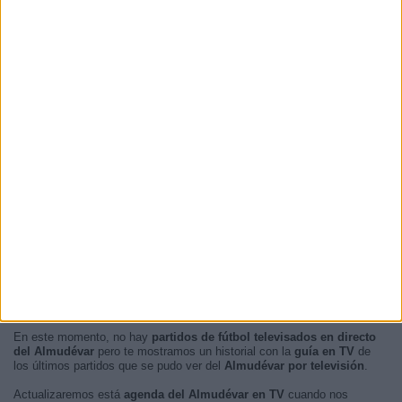
12:00
6 (24%)
17:00
6 (24%)
16:00
3 (12%)
11:30
3 (12%)
18:00
2 (8%)
RANKING POR FRANJA HORARIA
Tarde
21 (84%)
Mañana
4 (16%)
Noche
0 (0%)
Madrugada
0 (0%)
En este momento, no hay
partidos de fútbol televisados en directo
del Almudévar
pero te mostramos un historial con la
guía en TV
de
los últimos partidos que se pudo ver del
Almudévar por televisión
.
Actualizaremos está
agenda del Almudévar en TV
cuando nos