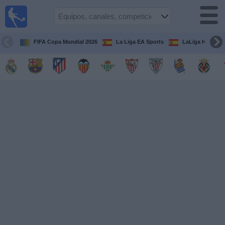
Fútbol
en la
TV
FIFA Copa Mundial 2026
La Liga EA Sports
LaLiga Hypermo
Guía de
Partidos
Televisados
Fútbol
hoy
Equipos
Competiciones
Canales
TV
Otros