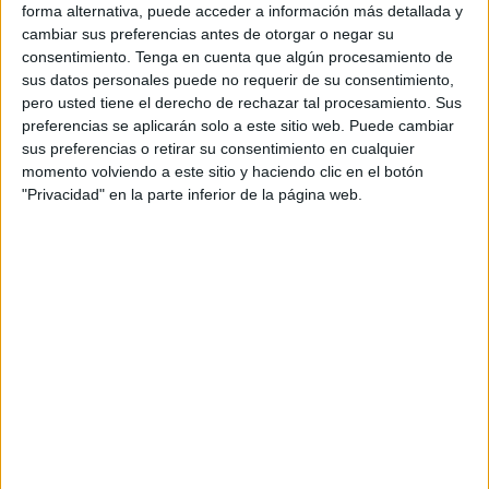
forma alternativa, puede acceder a información más detallada y
cambiar sus preferencias antes de otorgar o negar su
A fecha de hoy
09/08/2026
y desde que esta web recoge los datos
consentimiento.
Tenga en cuenta que algún procesamiento de
estadísticos de cuándo y dónde se televisan los partidos de
Fútbol
del
sus datos personales puede no requerir de su consentimiento,
equipo
Azuqueca
en
España
, que fue el
04/06/2016
, podemos dar los
pero usted tiene el derecho de rechazar tal procesamiento. Sus
siguientes datos:
preferencias se aplicarán solo a este sitio web. Puede cambiar
49
sus preferencias o retirar su consentimiento en cualquier
momento volviendo a este sitio y haciendo clic en el botón
"Privacidad" en la parte inferior de la página web.
PARTIDOS TELEVISADOS
27 partidos en abierto
55,1%
22 partidos de pago
44,9%
ÚLTIMO PARTIDO EN ABIERTO
Tarancón - Azuqueca
11/04/2026 Tercera Federación por CMMPlay
RANKING POR CANALES
CMMPlay
24 (48,98%)