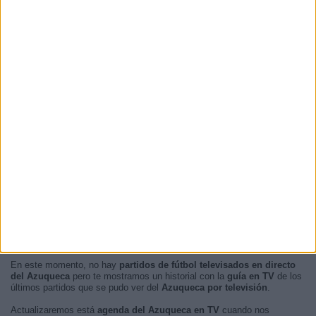
12:00
23 (46,94%)
17:00
8 (16,33%)
18:00
7 (14,29%)
17:30
3 (6,12%)
19:00
3 (6,12%)
RANKING POR FRANJA HORARIA
Tarde
44 (89,8%)
Noche
5 (10,2%)
Mañana
0 (0%)
Madrugada
0 (0%)
En este momento, no hay
partidos de fútbol televisados en directo
del Azuqueca
pero te mostramos un historial con la
guía en TV
de los
últimos partidos que se pudo ver del
Azuqueca por televisión
.
Actualizaremos está
agenda del Azuqueca en TV
cuando nos