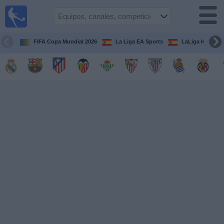
Fútbol
en la
TV
FIFA Copa Mundial 2026
La Liga EA Sports
LaLiga Hypermo
Guía de
Partidos
Televisados
Fútbol
hoy
Equipos
Competiciones
Canales
TV
Otros