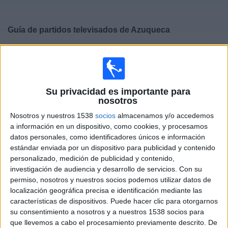
Deportes
Guía de partidos televisados de
Azuqueca
Noticias
×
Azuqueca:
En este momento no hay ningún partido
Widget
televisado. Puedes consultar el historial de partidos
televisados anteriormente.
Su privacidad es importante para
nosotros
Sábado, 11/04/2026
Nosotros y nuestros 1538
socios
almacenamos y/o accedemos
17:30
Tercera Federación
a información en un dispositivo, como cookies, y procesamos
Grupo 18
datos personales, como identificadores únicos e información
estándar enviada por un dispositivo para publicidad y contenido
Tarancón
personalizado, medición de publicidad y contenido,
Azuqueca
investigación de audiencia y desarrollo de servicios.
Con su
permiso, nosotros y nuestros socios podemos utilizar datos de
CMMPlay (Castilla-LM)
localización geográfica precisa e identificación mediante las
características de dispositivos. Puede hacer clic para otorgarnos
su consentimiento a nosotros y a nuestros 1538 socios para
DATOS ESTADÍSTICOS DEL EQUIPO AZUQUECA EN
que llevemos a cabo el procesamiento previamente descrito. De
TELEVISIÓN EN ESPAÑA