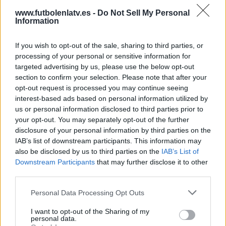
La Otra
4 (20%)
www.futbolenlatv.es -
Do Not Sell My Personal
Information
Club Deportivo Galapagar YouTube
3 (15%)
Real Madrid TV
2 (10%)
RFFM Play YouTube
1 (5%)
If you wish to opt-out of the sale, sharing to third parties, or
processing of your personal or sensitive information for
Ver ranking completo
targeted advertising by us, please use the below opt-out
section to confirm your selection. Please note that after your
PARTIDOS
DÍAS
TOTAL
opt-out request is processed you may continue seeing
0
111
10
interest-based ads based on personal information utilized by
us or personal information disclosed to third parties prior to
CONSECUTIVOS
SIN PARTIDO
CANALES TV
your opt-out. You may separately opt-out of the further
DE PAGO
GRATUÍTO
disclosure of your personal information by third parties on the
IAB’s list of downstream participants. This information may
2 partidos en local
also be disclosed by us to third parties on the
IAB’s List of
10%
Downstream Participants
that may further disclose it to other
18 partidos de visitante
third parties.
90%
Personal Data Processing Opt Outs
TOTAL
MÁXIMO
TOTAL
2
3
14
I want to opt-out of the Sharing of my
personal data.
COMPETICIONES
VS CDB
RIVALES