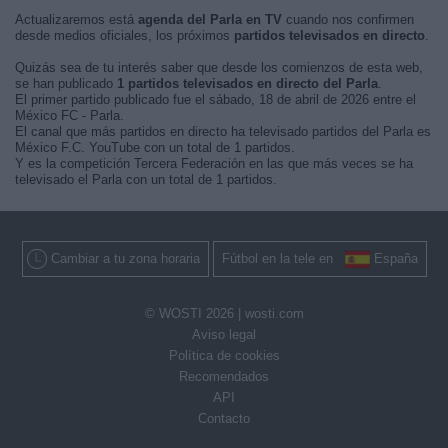
Actualizaremos está
agenda del Parla en TV
cuando nos confirmen
desde medios oficiales, los próximos
partidos televisados en directo
.
Quizás sea de tu interés saber que desde los comienzos de esta web,
se han publicado
1 partidos televisados en directo del Parla
.
El primer partido publicado fue el sábado, 18 de abril de 2026 entre el
México FC - Parla.
El canal que más partidos en directo ha televisado partidos del Parla es
México F.C. YouTube con un total de 1 partidos.
Y es la competición Tercera Federación en las que más veces se ha
televisado el Parla con un total de 1 partidos.
Cambiar a tu zona horaria
Fútbol en la tele en
España
© WOSTI 2026 |
wosti.com
Aviso legal
Política de cookies
Recomendados
API
Contacto