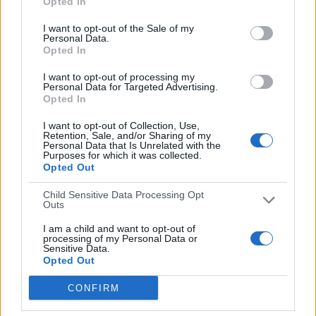
Opted In
Paracuellos
Antamira
I want to opt-out of the Sale of my
Personal Data.
RANKING POR EQUIPOS
Opted In
CDB Paracuellos Antamira
3 (15%)
I want to opt-out of processing my
Personal Data for Targeted Advertising.
Galapagar
3 (15%)
Opted In
Real Madrid C
2 (10%)
Atlético Pinto
2 (10%)
I want to opt-out of Collection, Use,
Carabanchel
1 (5%)
Retention, Sale, and/or Sharing of my
Personal Data that Is Unrelated with the
Purposes for which it was collected.
Ver ranking completo
Opted Out
RANKING POR COMPETICIONES
Child Sensitive Data Processing Opt
Outs
Tercera Federación
16 (80%)
I am a child and want to opt-out of
Regional Preferente
4 (20%)
processing of my Personal Data or
Sensitive Data.
Opted Out
Ver ranking completo
CONFIRM
Nº DE PARTIDOS POR DÍA DE LA SEMANA