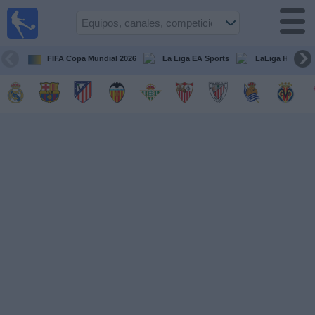
Fútbol
en la
TV
FIFA Copa Mundial 2026
La Liga EA Sports
LaLiga Hypermo
Guía de
Partidos
Televisados
Fútbol
hoy
Equipos
Competiciones
Canales
TV
Otros