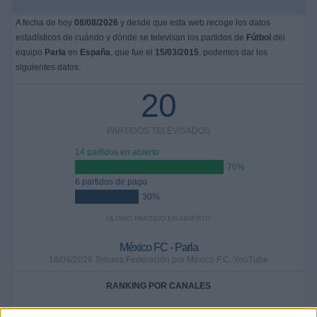
A fecha de hoy
08/08/2026
y desde que esta web recoge los datos
estadísticos de cuándo y dónde se televisan los partidos de
Fútbol
del
equipo
Parla
en
España
, que fue el
15/03/2015
, podemos dar los
siguientes datos:
20
PARTIDOS TELEVISADOS
14 partidos en abierto
70%
6 partidos de pago
30%
ÚLTIMO PARTIDO EN ABIERTO
México FC - Parla
18/04/2026 Tercera Federación por México F.C. YouTube
RANKING POR CANALES
Footters
6 (30%)