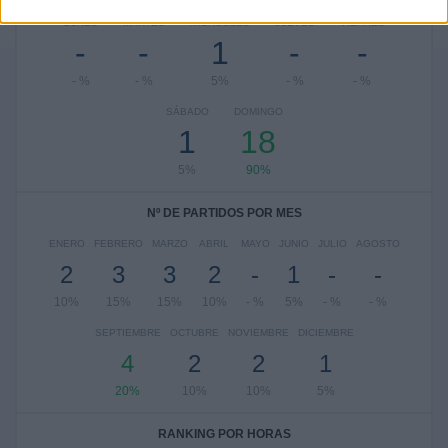
LUNES
MARTES
MIÉRCOLES
JUEVES
VIERNES
-
-
1
-
-
- %
- %
5%
- %
- %
SÁBADO
DOMINGO
1
18
5%
90%
Nº DE PARTIDOS POR MES
ENERO
FEBRERO
MARZO
ABRIL
MAYO
JUNIO
JULIO
AGOSTO
2
3
3
2
-
1
-
-
10%
15%
15%
10%
- %
5%
- %
- %
SEPTIEMBRE
OCTUBRE
NOVIEMBRE
DICIEMBRE
4
2
2
1
20%
10%
10%
5%
RANKING POR HORAS