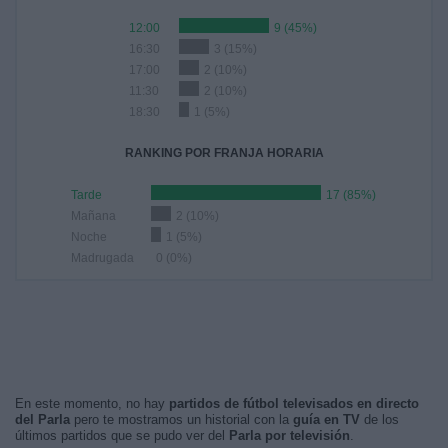
12:00
9 (45%)
16:30
3 (15%)
17:00
2 (10%)
11:30
2 (10%)
18:30
1 (5%)
RANKING POR FRANJA HORARIA
Tarde
17 (85%)
Mañana
2 (10%)
Noche
1 (5%)
Madrugada
0 (0%)
En este momento, no hay
partidos de fútbol televisados en directo
del Parla
pero te mostramos un historial con la
guía en TV
de los
últimos partidos que se pudo ver del
Parla por televisión
.