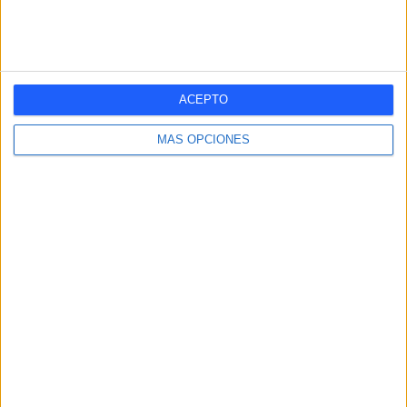
RANKING POR COMPETICIONES
Tercera Federación
18 (100%)
ACEPTO
Ver ranking completo
MÁS OPCIONES
RANKING POR DEPORTES
Fútbol
18 (100%)
Ver ranking completo
Nº DE PARTIDOS POR DÍA DE LA SEMANA
LUNES
MARTES
MIÉRCOLES
JUEVES
VIERNES
-
-
-
-
-
- %
- %
- %
- %
- %
SÁBADO
DOMINGO