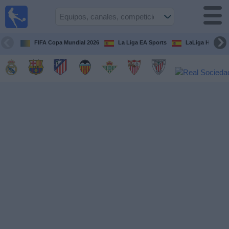
Fútbol
en la
TV
FIFA Copa Mundial 2026
La Liga EA Sports
LaLiga Hypermo
Guía de
Partidos
Televisados
Fútbol
hoy
Equipos
Competiciones
Canales
TV
Otros