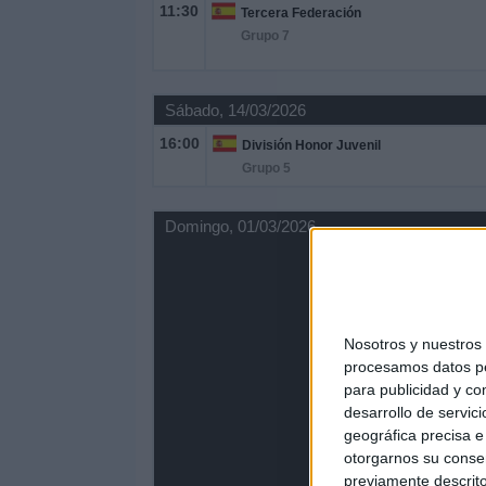
11:30
Tercera Federación
Grupo 7
Sábado, 14/03/2026
16:00
División Honor Juvenil
Grupo 5
Domingo, 01/03/2026
Nosotros y nuestro
procesamos datos per
para publicidad y co
desarrollo de servici
geográfica precisa e 
otorgarnos su conse
previamente descrito