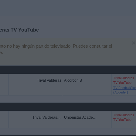
deras TV YouTube
×
o no hay ningún partido televisado. Puedes consultar el
e.
TrivalValderas
Trival Valderas
Alcorcón B
TV YouTube
TV FootballClu
(Acceder)
TrivalValderas
Trival Valderas Academy
Unionistas Academy
TV YouTube