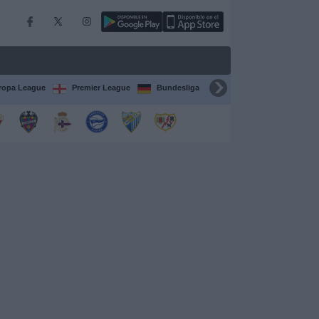
ropa League
Premier League
Bundesliga
Supercopa de España