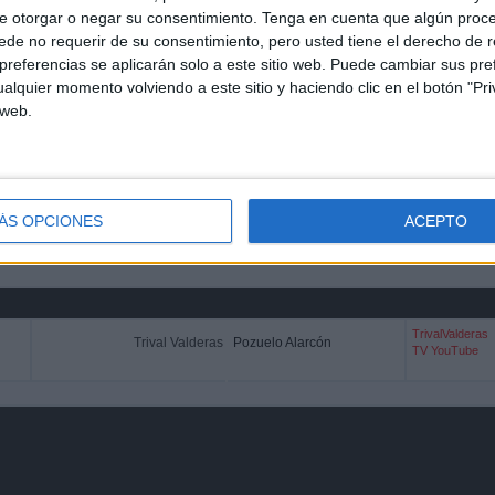
e otorgar o negar su consentimiento.
Tenga en cuenta que algún proc
de no requerir de su consentimiento, pero usted tiene el derecho de r
referencias se aplicarán solo a este sitio web. Puede cambiar sus pref
alquier momento volviendo a este sitio y haciendo clic en el botón "Pri
TrivalValderas
Trival Valderas
At. Madrid C
 web.
TV YouTube
TrivalValderas
ÁS OPCIONES
ACEPTO
Trival Valderas Academy
Real Valladolid Academy
TV YouTube
TrivalValderas
Trival Valderas
Pozuelo Alarcón
TV YouTube