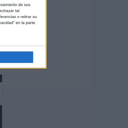
esamiento de sus
echazar tal
erencias o retirar su
vacidad" en la parte