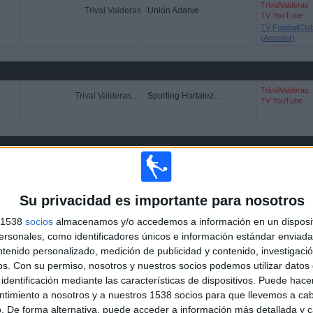
TrivalValderas
Trival Valderas
Unión Adarve
TV YouTube
TV FootballClu
(Acceder)
TrivalValderas
Trival Valderas Academy
Sporting Hortaleza Academy
TV YouTube
Su privacidad es importante para nosotros
s 1538
socios
almacenamos y/o accedemos a información en un disposit
sonales, como identificadores únicos e información estándar enviada 
ntenido personalizado, medición de publicidad y contenido, investigaci
os.
Con su permiso, nosotros y nuestros socios podemos utilizar datos 
identificación mediante las características de dispositivos. Puede hacer
ntimiento a nosotros y a nuestros 1538 socios para que llevemos a ca
. De forma alternativa, puede acceder a información más detallada y 