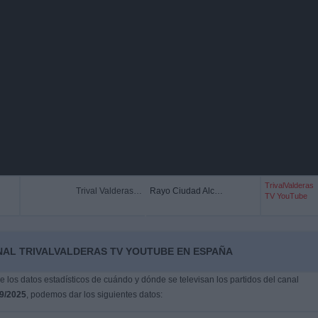
TrivalValderas
Trival Valderas Academy
Rayo Ciudad Alcobendas Academy
TV YouTube
NAL TRIVALVALDERAS TV YOUTUBE EN ESPAÑA
los datos estadísticos de cuándo y dónde se televisan los partidos del canal
9/2025
, podemos dar los siguientes datos: