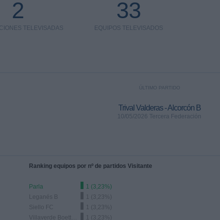
2
33
CIONES TELEVISADAS
EQUIPOS TELEVISADOS
ÚLTIMO PARTIDO
Trival Valderas - Alcorcón B
10/05/2026 Tercera Federación
Ranking equipos por nº de partidos Visitante
Parla
1 (3,23%)
Leganés B
1 (3,23%)
Siello FC
1 (3,23%)
Villaverde Boetticher
1 (3,23%)