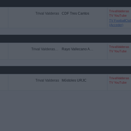
TrivalValderas
Trival Valderas
CDF Tres Cantos
TV YouTube
TV FootballClu
(Acceder)
TrivalValderas
Trival Valderas Academy
Rayo Vallecano Academy
TV YouTube
TrivalValderas
Trival Valderas
Móstoles URJC
TV YouTube