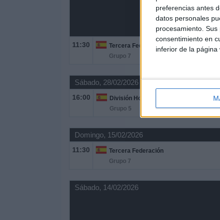
preferencias antes d
datos personales pue
procesamiento. Sus p
consentimiento en cu
11:30
Tercera Federación
inferior de la página
Grupo 7
Sábado, 28/02/2026
16:00
M
División Honor Juvenil
Grupo 5
Domingo, 15/02/2026
11:30
Tercera Federación
Grupo 7
Sábado, 14/02/2026