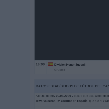
16:00
División Honor Juvenil
Grupo 5
DATOS ESTADÍSTICOS DE FÚTBOL DEL CA
A fecha de hoy
09/08/2026
y desde que esta web recoge 
TrivalValderas TV YouTube
en
España
, que fue el
07/0