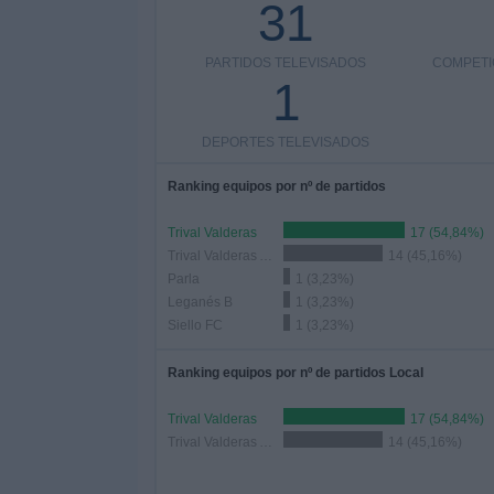
31
PARTIDOS TELEVISADOS
COMPETI
1
DEPORTES TELEVISADOS
Ranking equipos por nº de partidos
Trival Valderas
17 (54,84%)
Trival Valderas Academy
14 (45,16%)
Parla
1 (3,23%)
Leganés B
1 (3,23%)
Siello FC
1 (3,23%)
Ranking equipos por nº de partidos Local
Trival Valderas
17 (54,84%)
Trival Valderas Academy
14 (45,16%)