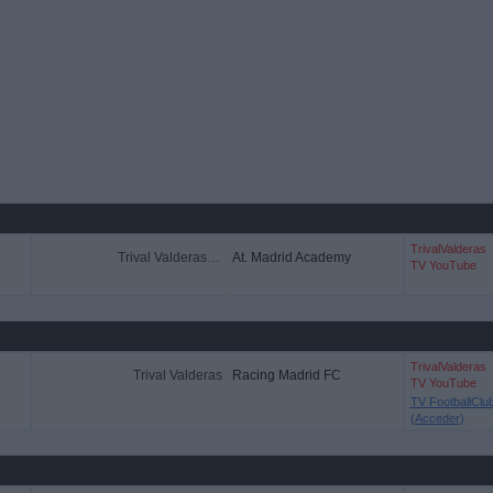
TrivalValderas
Trival Valderas Academy
At. Madrid Academy
TV YouTube
TrivalValderas
Trival Valderas
Racing Madrid FC
TV YouTube
TV FootballClu
(Acceder)