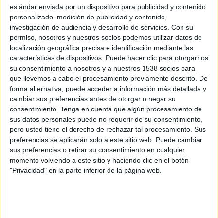
estándar enviada por un dispositivo para publicidad y contenido
personalizado, medición de publicidad y contenido,
investigación de audiencia y desarrollo de servicios.
Con su
Perugia
permiso, nosotros y nuestros socios podemos utilizar datos de
Arezzo
localización geográfica precisa e identificación mediante las
características de dispositivos. Puede hacer clic para otorgarnos
OneFootball PPV
su consentimiento a nosotros y a nuestros 1538 socios para
que llevemos a cabo el procesamiento previamente descrito. De
Jueves, 30/10/2025
forma alternativa, puede acceder a información más detallada y
cambiar sus preferencias antes de otorgar o negar su
20:30
Coppa Italia Serie C
consentimiento.
Tenga en cuenta que algún procesamiento de
sus datos personales puede no requerir de su consentimiento,
pero usted tiene el derecho de rechazar tal procesamiento. Sus
preferencias se aplicarán solo a este sitio web. Puede cambiar
sus preferencias o retirar su consentimiento en cualquier
Latina Calcio
momento volviendo a este sitio y haciendo clic en el botón
Perugia
"Privacidad" en la parte inferior de la página web.
FIFA+