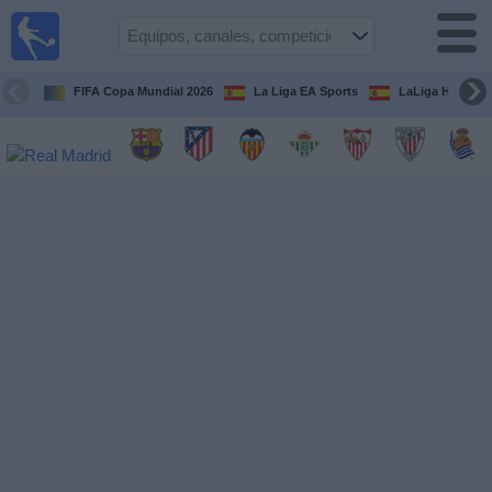
Fútbol
en la
TV
FIFA Copa Mundial 2026
La Liga EA Sports
LaLiga Hypermo
Guía de
Partidos
Televisados
Fútbol
hoy
Equipos
Competiciones
Canales
TV
Otros