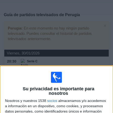
Deportes
Guía de partidos televisados de
Perugia
Noticias
×
Perugia:
En este momento no hay ningún partido
Widget
televisado. Puedes consultar el historial de partidos
televisados anteriormente.
Viernes, 30/01/2026
20:30
Serie C
Perugia
Ravenna FC
Su privacidad es importante para
OneFootball PPV
nosotros
Nosotros y nuestros 1538
socios
almacenamos y/o accedemos
Domingo, 09/11/2025
a información en un dispositivo, como cookies, y procesamos
datos personales, como identificadores únicos e información
14:30
Serie C