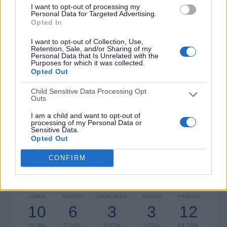
US Lecce
5 (5,95%)
I want to opt-out of processing my
Parma
4 (4,76%)
Personal Data for Targeted Advertising.
Opted In
US Cremonese
4 (4,76%)
Como 1907
4 (4,76%)
I want to opt-out of Collection, Use,
Monza
4 (4,76%)
Retention, Sale, and/or Sharing of my
Personal Data that Is Unrelated with the
Ver ranking completo
Purposes for which it was collected.
Opted Out
RANKING POR COMPETICIONES
Child Sensitive Data Processing Opt
Outs
Serie B Italiana
45 (53,57%)
I am a child and want to opt-out of
Serie A Italiana
38 (45,24%)
processing of my Personal Data or
Amistoso
1 (1,19%)
Sensitive Data.
Opted Out
Ver ranking completo
CONFIRM
Nº DE PARTIDOS POR DÍA DE LA SEMANA
LUNES
MARTES
MIÉRCOLES
JUEVES
VIERNES
10
6
3
3
12
11,9%
7,14%
3,57%
3,57%
14,29%