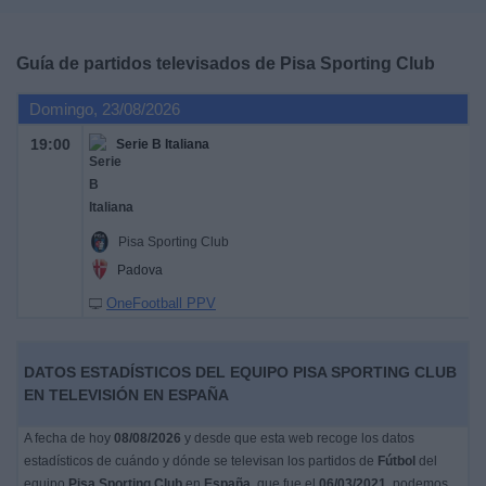
Deportes
Guía de partidos televisados de
Pisa Sporting Club
Noticias
Domingo, 23/08/2026
Widget
19:00
Serie B Italiana
Pisa Sporting Club
Padova
OneFootball PPV
DATOS ESTADÍSTICOS DEL EQUIPO PISA SPORTING CLUB
EN TELEVISIÓN EN ESPAÑA
A fecha de hoy
08/08/2026
y desde que esta web recoge los datos
estadísticos de cuándo y dónde se televisan los partidos de
Fútbol
del
equipo
Pisa Sporting Club
en
España
, que fue el
06/03/2021
, podemos