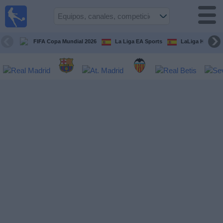
Fútbol
en la
TV
FIFA Copa Mundial 2026
La Liga EA Sports
LaLiga Hypermo
Guía de
Partidos
Televisados
Fútbol
hoy
Equipos
Competiciones
Canales
TV
Otros