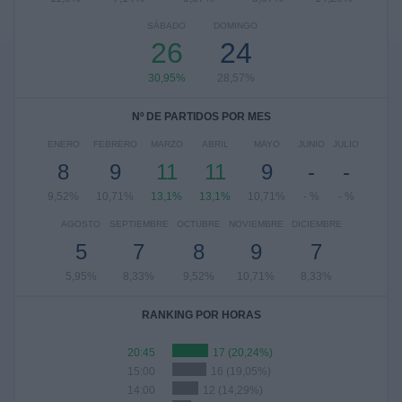
SÁBADO
DOMINGO
26
24
30,95%
28,57%
Nº DE PARTIDOS POR MES
ENERO
FEBRERO
MARZO
ABRIL
MAYO
JUNIO
JULIO
8
9
11
11
9
-
-
9,52%
10,71%
13,1%
13,1%
10,71%
- %
- %
AGOSTO
SEPTIEMBRE
OCTUBRE
NOVIEMBRE
DICIEMBRE
5
7
8
9
7
5,95%
8,33%
9,52%
10,71%
8,33%
RANKING POR HORAS
20:45
17 (20,24%)
15:00
16 (19,05%)
14:00
12 (14,29%)