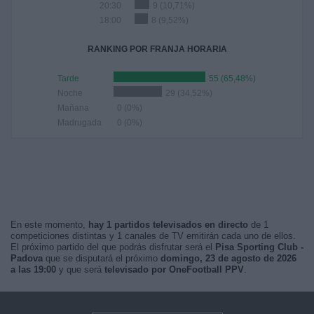
20:30
9 (10,71%)
18:00
8 (9,52%)
RANKING POR FRANJA HORARIA
Tarde
55 (65,48%)
Noche
29 (34,52%)
Mañana
0 (0%)
Madrugada
0 (0%)
En este momento,
hay 1 partidos televisados en directo
de 1
competiciones distintas y 1 canales de TV emitirán cada uno de ellos.
El próximo partido del que podrás disfrutar será el
Pisa Sporting Club -
Padova
que se disputará el próximo
domingo, 23 de agosto de 2026
a las 19:00
y que será
televisado por OneFootball PPV
.