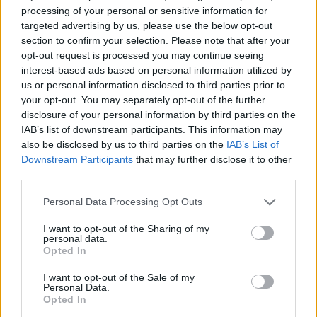
LIVENow
3 (3,57%)
processing of your personal or sensitive information for
targeted advertising by us, please use the below opt-out
Ver ranking completo
section to confirm your selection. Please note that after your
opt-out request is processed you may continue seeing
PARTIDOS
DÍAS
TOTAL
interest-based ads based on personal information utilized by
25
250
11
us or personal information disclosed to third parties prior to
your opt-out. You may separately opt-out of the further
CONSECUTIVOS
SIN PARTIDO
CANALES TV
disclosure of your personal information by third parties on the
DE PAGO
GRATUÍTO
IAB’s list of downstream participants. This information may
also be disclosed by us to third parties on the
IAB’s List of
44 partidos en local
Downstream Participants
that may further disclose it to other
52,38%
third parties.
40 partidos de visitante
47,62%
Personal Data Processing Opt Outs
TOTAL
MÁXIMO
TOTAL
I want to opt-out of the Sharing of my
3
5
34
personal data.
Opted In
COMPETICIONES
VS US Lecce
RIVALES
I want to opt-out of the Sale of my
Personal Data.
RANKING POR EQUIPOS
Opted In