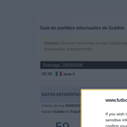
Deportes
Noticias
Guía de partidos televisados de
Gubbio
Widget
Gubbio:
En este momento no hay ningún parti
televisados anteriormente.
Domingo, 29/03/2026
20:30
Serie C
DATOS ESTADÍSTICOS DEL EQUIPO GUBBIO
www.futbo
A fecha de hoy
06/08/2026
y desde que esta web recoge
equipo
Gubbio
en
España
, que fue el
01/05/2022
, pod
If you wish 
sensitive in
57 partidos en abierto
confirm you