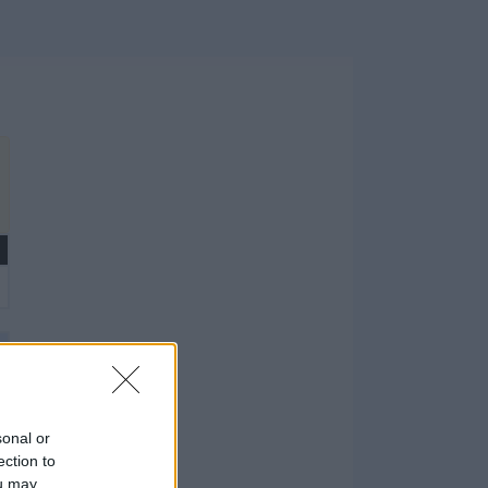
sonal or
ection to
ou may