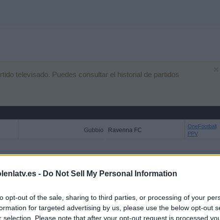
×
do televisado. Puedes consultar el historial de partidos
OneFootball
Gubbio
Ravenna FC
PPV
 EN TELEVISIÓN EN ESPAÑA
lenlatv.es -
Do Not Sell My Personal Information
 los datos estadísticos de cuándo y dónde se televisan los partidos de
Fútbol
del
emos dar los siguientes datos:
to opt-out of the sale, sharing to third parties, or processing of your per
formation for targeted advertising by us, please use the below opt-out s
r selection. Please note that after your opt-out request is processed y