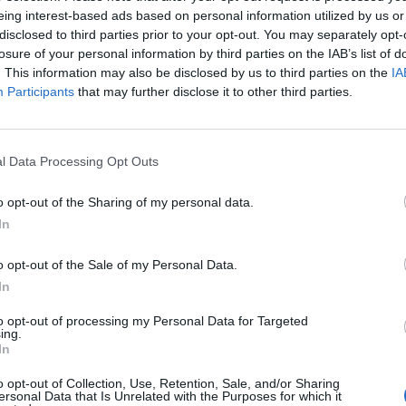
ÚLTIMO PARTIDO EN ABIERTO
eing interest-based ads based on personal information utilized by us or
disclosed to third parties prior to your opt-out. You may separately opt-
Gubbio - Perugia
losure of your personal information by third parties on the IAB’s list of
06/09/2025 Serie C por FIFA+
. This information may also be disclosed by us to third parties on the
IA
Participants
that may further disclose it to other third parties.
PARTIDOS
DÍAS
TOTAL
6,27%)
2
333
4
l Data Processing Opt Outs
CONSECUTIVOS
SIN PARTIDO
CANALES TV
DE PAGO
GRATUÍTO
o opt-out of the Sharing of my personal data.
In
o opt-out of the Sale of my Personal Data.
In
TOTAL
MÁXIMO
TOTAL
2
5
25
to opt-out of processing my Personal Data for Targeted
ing.
COMPETICIONES
VS Virtus
RIVALES
In
Entella
o opt-out of Collection, Use, Retention, Sale, and/or Sharing
RANKING POR COMPETICIONES
ersonal Data that Is Unrelated with the Purposes for which it