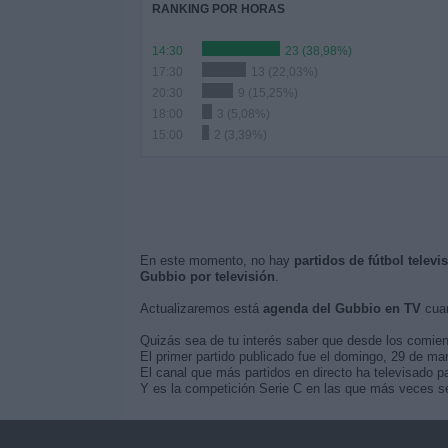
RANKING POR HORAS
14:30
23 (38,98%)
17:30
13 (22,03%)
20:30
9 (15,25%)
18:00
3 (5,08%)
15:00
2 (3,39%)
En este momento, no hay
partidos de fútbol telev
Gubbio por televisión
.
Actualizaremos está
agenda del Gubbio en TV
cuan
Quizás sea de tu interés saber que desde los comie
El primer partido publicado fue el domingo, 29 de m
El canal que más partidos en directo ha televisado p
Y es la competición Serie C en las que más veces se 