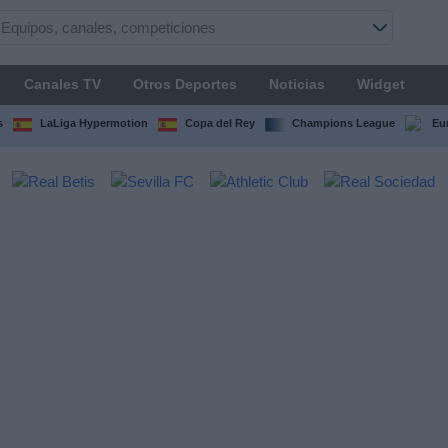
Canales TV
Otros Deportes
Noticias
Widget
s
LaLiga Hypermotion
Copa del Rey
Champions League
Eu