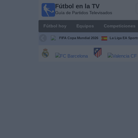
Fútbol en la TV
Fútbol
Guía de Partidos Televisados
en la
TV
Fútbol hoy
Equipos
Competiciones
Guía de
Partidos
FIFA Copa Mundial 2026
La Liga EA Sport
Televisados
Fútbol
hoy
Equipos
Competiciones
Canales
TV
Otros