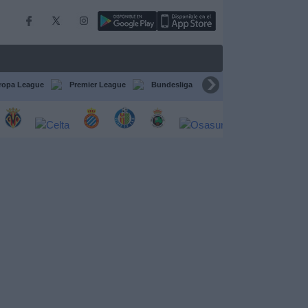
ropa League
Premier League
Bundesliga
Supercopa de España