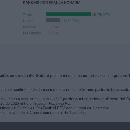
RANKING POR FRANJA HORARIA
Tarde
45 (76,27%)
Noche
14 (23,73%)
Mañana
0 (0%)
Madrugada
0 (0%)
isados en directo del Gubbio
pero te mostramos un historial con la
guía en 
do nos confirmen desde medios oficiales, los próximos
partidos televisado
nzos de esta web, se han publicado
1 partidos televisados en directo del 
arzo de 2026 entre el Gubbio - Ravenna FC.
artidos del Gubbio es OneFootball PPV con un total de 1 partidos.
ha televisado el Gubbio con un total de 1 partidos.