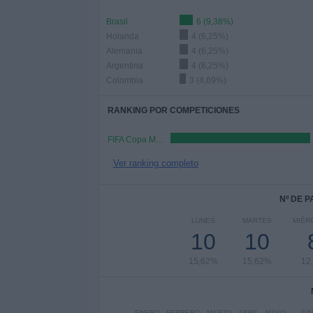
Brasil
6 (9,38%)
Holanda
4 (6,25%)
Alemania
4 (6,25%)
Argentina
4 (6,25%)
Colombia
3 (4,69%)
RANKING POR COMPETICIONES
FIFA Copa Mundial 2026
Ver ranking completo
Nº DE 
LUNES
MARTES
MIÉR
10
10
15,62%
15,62%
12
ENERO
FEBRERO
MARZO
ABRIL
MAYO
JUN