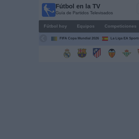
Fútbol en la TV
Fútbol
Guía de Partidos Televisados
en la
TV
Fútbol hoy
Equipos
Competiciones
Guía de
Partidos
FIFA Copa Mundial 2026
La Liga EA Sport
Televisados
Fútbol
hoy
Equipos
Competiciones
Canales
TV
Otros