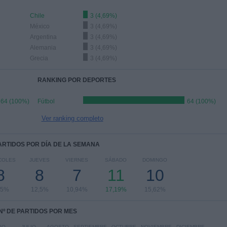
Chile
3 (4,69%)
México
3 (4,69%)
Argentina
3 (4,69%)
Alemania
3 (4,69%)
Grecia
3 (4,69%)
RANKING POR DEPORTES
64 (100%)
Fútbol
64 (100%)
Ver ranking completo
PARTIDOS POR DÍA DE LA SEMANA
COLES
JUEVES
VIERNES
SÁBADO
DOMINGO
8
8
7
11
10
,5%
12,5%
10,94%
17,19%
15,62%
Nº DE PARTIDOS POR MES
IO
JULIO
AGOSTO
SEPTIEMBRE
OCTUBRE
NOVIEMBRE
DICIEMBRE