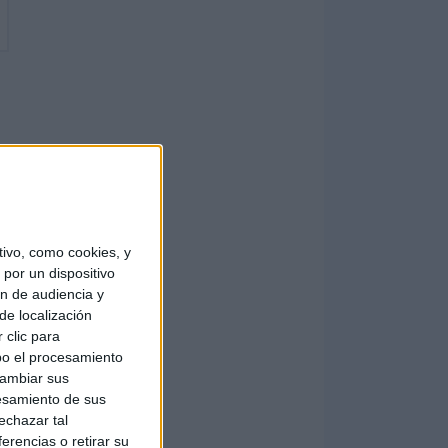
ivo, como cookies, y
por un dispositivo
ón de audiencia y
de localización
 clic para
bo el procesamiento
cambiar sus
esamiento de sus
echazar tal
erencias o retirar su