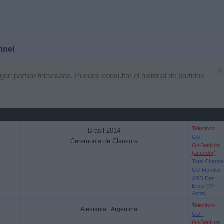
nnel
×
 partido televisado. Puedes consultar el historial de partidos
Telecinco
Brasil 2014
GolT
Ceremonia de Clausura
GolStadium
(acceder)
Total Channe
Gol Mundial
ARD Das
Erste (M+
Astra)
Telecinco
Alemania
Argentina
GolT
GolStadium