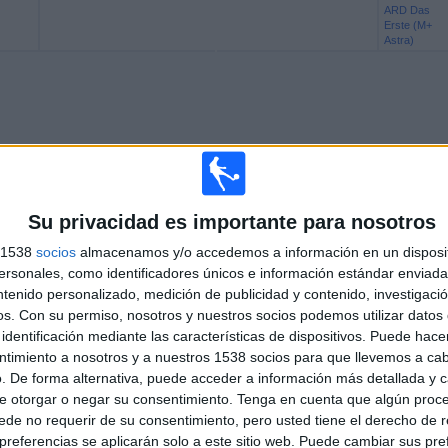
ARD Das
Erste (M+
Astra)
Su privacidad es importante para nosotros
s 1538
socios
almacenamos y/o accedemos a información en un disposit
sonales, como identificadores únicos e información estándar enviada 
ntenido personalizado, medición de publicidad y contenido, investigaci
os.
Con su permiso, nosotros y nuestros socios podemos utilizar datos 
identificación mediante las características de dispositivos. Puede hacer
ntimiento a nosotros y a nuestros 1538 socios para que llevemos a ca
. De forma alternativa, puede acceder a información más detallada y 
Más días
e otorgar o negar su consentimiento.
Tenga en cuenta que algún proc
de no requerir de su consentimiento, pero usted tiene el derecho de r
referencias se aplicarán solo a este sitio web. Puede cambiar sus pref