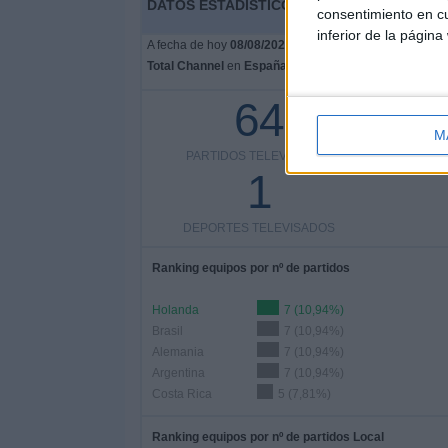
DATOS ESTADÍSTICOS DE FÚTBOL DEL CA
consentimiento en cu
inferior de la página
A fecha de hoy
08/08/2026
y desde que esta web recoge 
Total Channel
en
España
, que fue el
12/06/2014
, pode
64
M
PARTIDOS TELEVISADOS
COMPETI
1
DEPORTES TELEVISADOS
Ranking equipos por nº de partidos
Holanda
7 (10,94%)
Brasil
7 (10,94%)
Alemania
7 (10,94%)
Argentina
7 (10,94%)
Costa Rica
5 (7,81%)
Ranking equipos por nº de partidos Local