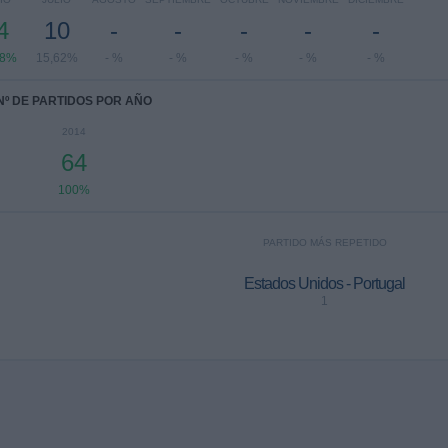
4
10
-
-
-
-
-
38%
15,62%
- %
- %
- %
- %
- %
Nº DE PARTIDOS POR AÑO
2014
64
100%
PARTIDO MÁS REPETIDO
Estados Unidos - Portugal
1