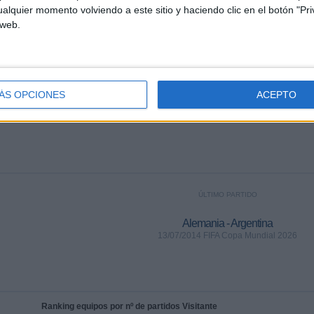
NAL TOTAL CHANNEL EN ESPAÑA
alquier momento volviendo a este sitio y haciendo clic en el botón "Pri
 web.
los datos estadísticos de cuándo y dónde se televisan los partidos del canal
mos dar los siguientes datos:
1
32
ÁS OPCIONES
ACEPTO
CIONES TELEVISADAS
EQUIPOS TELEVISADOS
ÚLTIMO PARTIDO
Alemania - Argentina
13/07/2014 FIFA Copa Mundial 2026
Ranking equipos por nº de partidos Visitante