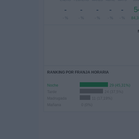
-
-
-
-
-
5
- %
- %
- %
- %
- %
84,
RANKING POR FRANJA HORARIA
Noche
29 (45,31%)
Tarde
24 (37,5%)
Madrugada
11 (17,19%)
Mañana
0 (0%)