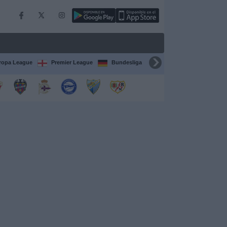
ropa League
Premier League
Bundesliga
Supercopa de España