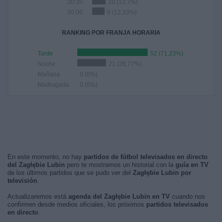
20:30
10 (13,7%)
20:00
9 (12,33%)
RANKING POR FRANJA HORARIA
Tarde
52 (71,23%)
Noche
21 (28,77%)
Mañana
0 (0%)
Madrugada
0 (0%)
En este momento, no hay
partidos de fútbol televisados en directo
del Zagłębie Lubin
pero te mostramos un historial con la
guía en TV
de los últimos partidos que se pudo ver del
Zagłębie Lubin por
televisión
.
Actualizaremos está
agenda del Zagłębie Lubin en TV
cuando nos
confirmen desde medios oficiales, los próximos
partidos televisados
en directo
.