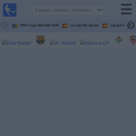
Fútbol
en la
TV
FIFA Copa Mundial 2026
La Liga EA Sports
LaLiga Hypermo
Guía de
Partidos
Televisados
Fútbol
hoy
Equipos
Competiciones
Canales
TV
Otros