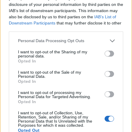
GolStadium
5 (6,85%)
disclosure of your personal information by third parties on the
OneFootball PPV
2 (2,74%)
IAB’s list of downstream participants. This information may
also be disclosed by us to third parties on the
IAB’s List of
Ver ranking completo
Downstream Participants
that may further disclose it to other
third parties.
PARTIDOS
DÍAS
TOTAL
0
119
4
Personal Data Processing Opt Outs
I want to opt-out of the Sharing of my
CONSECUTIVOS
SIN PARTIDO
CANALES TV
personal data.
DE PAGO
GRATUÍTO
Opted In
38 partidos en local
I want to opt-out of the Sale of my
52,05%
Personal Data.
Opted In
35 partidos de visitante
47,95%
I want to opt-out of processing my
Personal Data for Targeted Advertising.
TOTAL
MÁXIMO
TOTAL
Opted In
1
10
21
I want to opt-out of Collection, Use,
COMPETICIONES
VS Lech
RIVALES
Retention, Sale, and/or Sharing of my
Poznan
Personal Data that Is Unrelated with the
Purposes for which it was collected.
Opted Out
RANKING POR EQUIPOS