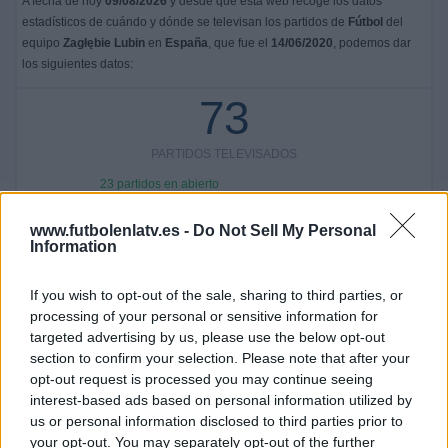
A fecha de hoy
09/08/2026
y desde que esta web recoge los datos
estadísticos de cuándo y dónde se televisan los partidos de
Fútbol
del
equipo
Zagłębie Lubin
en
España
, que fue el
14/06/2020
, podemos dar
los siguientes datos:
73
PARTIDOS TELEVISADOS
23 partidos en abierto
31,51%
50 partidos de pago
www.futbolenlatv.es -
Do Not Sell My Personal
Information
68,49%
ÚLTIMO PARTIDO EN ABIERTO
If you wish to opt-out of the sale, sharing to third parties, or
processing of your personal or sensitive information for
Zagłębie Lubin - Radomiak Radom
targeted advertising by us, please use the below opt-out
11/04/2026 Liga Polaca por GolStadium
section to confirm your selection. Please note that after your
RANKING POR CANALES
opt-out request is processed you may continue seeing
interest-based ads based on personal information utilized by
Ekstraklasa.tv
50 (68,49%)
us or personal information disclosed to third parties prior to
OneFootball
18 (24,66%)
your opt-out. You may separately opt-out of the further