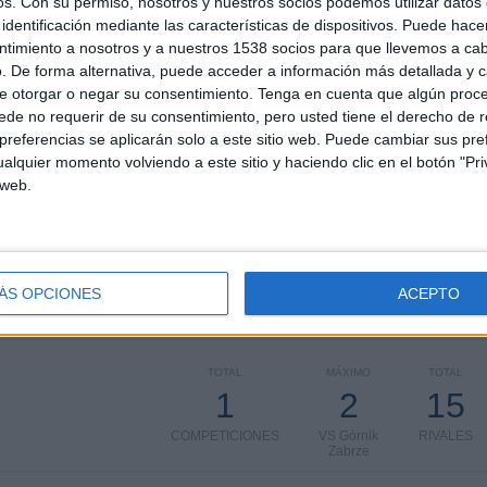
os.
Con su permiso, nosotros y nuestros socios podemos utilizar datos 
0
, podemos dar los siguientes datos:
identificación mediante las características de dispositivos. Puede hacer
ntimiento a nosotros y a nuestros 1538 socios para que llevemos a ca
. De forma alternativa, puede acceder a información más detallada y 
e otorgar o negar su consentimiento.
Tenga en cuenta que algún proc
de no requerir de su consentimiento, pero usted tiene el derecho de r
referencias se aplicarán solo a este sitio web. Puede cambiar sus pref
alquier momento volviendo a este sitio y haciendo clic en el botón "Pri
 web.
PARTIDOS
DÍAS
TOTAL
30
2173
1
ÁS OPCIONES
ACEPTO
CONSECUTIVOS
SIN PARTIDO
CANALES TV
DE PAGO
GRATUÍTO
TOTAL
MÁXIMO
TOTAL
1
2
15
COMPETICIONES
VS Górnik
RIVALES
Zabrze