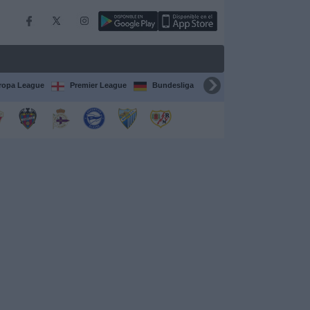
ropa League
Premier League
Bundesliga
Supercopa de España