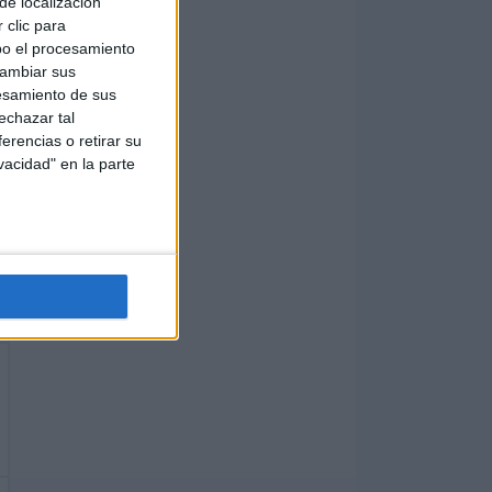
de localización
 clic para
bo el procesamiento
cambiar sus
esamiento de sus
echazar tal
erencias o retirar su
vacidad" en la parte