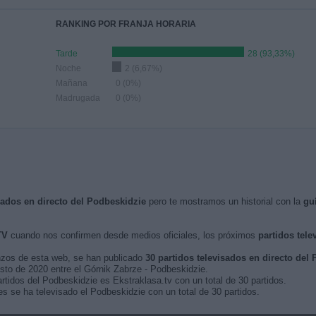
RANKING POR FRANJA HORARIA
Tarde
28 (93,33%)
Noche
2 (6,67%)
Mañana
0 (0%)
Madrugada
0 (0%)
isados en directo del Podbeskidzie
pero te mostramos un historial con la
gu
TV
cuando nos confirmen desde medios oficiales, los próximos
partidos tele
nzos de esta web, se han publicado
30 partidos televisados en directo del
osto de 2020 entre el Górnik Zabrze - Podbeskidzie.
rtidos del Podbeskidzie es Ekstraklasa.tv con un total de 30 partidos.
 se ha televisado el Podbeskidzie con un total de 30 partidos.