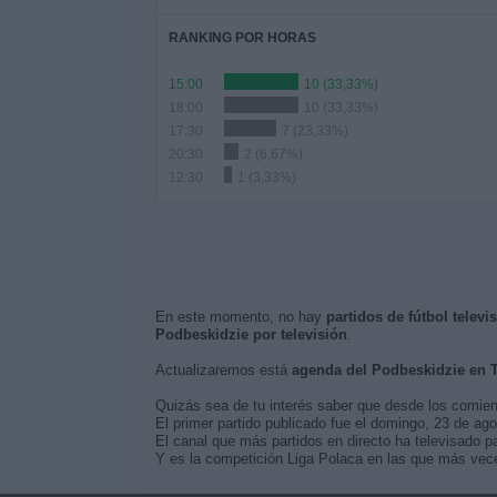
RANKING POR HORAS
15:00
10 (33,33%)
18:00
10 (33,33%)
17:30
7 (23,33%)
20:30
2 (6,67%)
12:30
1 (3,33%)
En este momento, no hay
partidos de fútbol telev
Podbeskidzie por televisión
.
Actualizaremos está
agenda del Podbeskidzie en 
Quizás sea de tu interés saber que desde los comie
El primer partido publicado fue el domingo, 23 de ag
El canal que más partidos en directo ha televisado pa
Y es la competición Liga Polaca en las que más veces