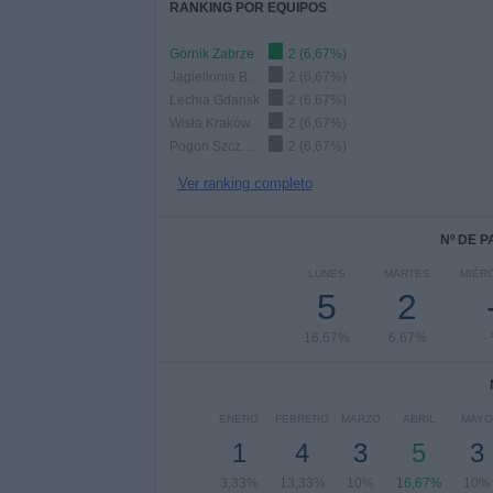
RANKING POR EQUIPOS
Górnik Zabrze
2 (6,67%)
Jagiellonia Bialystok
2 (6,67%)
Lechia Gdansk
2 (6,67%)
Wisła Kraków
2 (6,67%)
Pogoń Szczecin
2 (6,67%)
Ver ranking completo
Nº DE 
LUNES
MARTES
MIÉR
5
2
16,67%
6,67%
-
ENERO
FEBRERO
MARZO
ABRIL
MAYO
1
4
3
5
3
3,33%
13,33%
10%
16,67%
10%