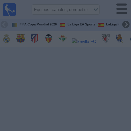
Fútbol
en la
TV
FIFA Copa Mundial 2026
La Liga EA Sports
LaLiga Hypermo
Guía de
Partidos
Televisados
Fútbol
hoy
Equipos
Competiciones
Canales
TV
Otros