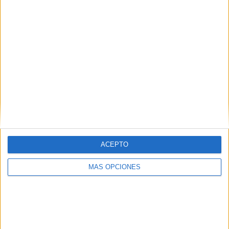
RANKING POR EQUIPOS
Lech Poznan
12 (15,58%)
Legia Warszawa
10 (12,99%)
Jagiellonia Bialystok
6 (7,79%)
KS Cracovia
6 (7,79%)
Śląsk Wrocław
5 (6,49%)
Ver ranking completo
RANKING POR COMPETICIONES
Liga Polaca
77 (100%)
ACEPTO
Ver ranking completo
MÁS OPCIONES
Nº DE PARTIDOS POR DÍA DE LA SEMANA
LUNES
MARTES
MIÉRCOLES
JUEVES
VIERNES
10
-
3
-
10