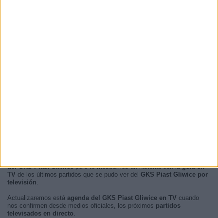
20:30
8 (10,39%)
20:00
8 (10,39%)
RANKING POR FRANJA HORARIA
Tarde
58 (75,32%)
Noche
19 (24,68%)
Mañana
0 (0%)
Madrugada
0 (0%)
En este momento, no hay
partidos de fútbol televisados en directo
del GKS Piast Gliwice
pero te mostramos un historial con la
guía en
TV
de los últimos partidos que se pudo ver del
GKS Piast Gliwice por
televisión
.
Actualizaremos está
agenda del GKS Piast Gliwice en TV
cuando
nos confirmen desde medios oficiales, los próximos
partidos
televisados en directo
.