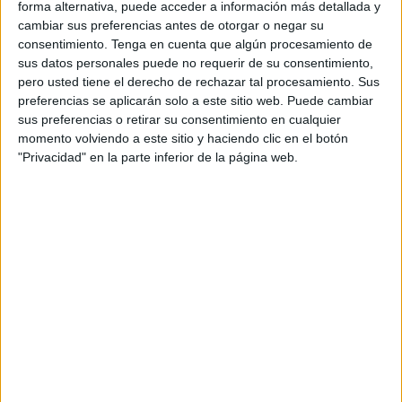
forma alternativa, puede acceder a información más detallada y
A fecha de hoy
06/08/2026
y desde que esta web recoge los datos
cambiar sus preferencias antes de otorgar o negar su
estadísticos de cuándo y dónde se televisan los partidos de
Fútbol
del
consentimiento.
Tenga en cuenta que algún procesamiento de
equipo
GKS Piast Gliwice
en
España
, que fue el
14/06/2020
, podemos
sus datos personales puede no requerir de su consentimiento,
dar los siguientes datos:
pero usted tiene el derecho de rechazar tal procesamiento. Sus
77
preferencias se aplicarán solo a este sitio web. Puede cambiar
sus preferencias o retirar su consentimiento en cualquier
momento volviendo a este sitio y haciendo clic en el botón
PARTIDOS TELEVISADOS
"Privacidad" en la parte inferior de la página web.
28 partidos en abierto
36,36%
49 partidos de pago
63,64%
ÚLTIMO PARTIDO EN ABIERTO
GKS Piast Gliwice - Zagłębie Lubin
07/03/2026 Liga Polaca por GolStadium
RANKING POR CANALES
Ekstraklasa.tv
50 (64,94%)
OneFootball
25 (32,47%)