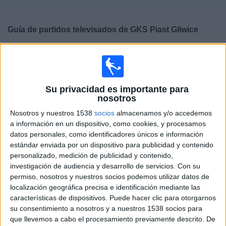
Deportes
Guía de partidos televisados de
GKS Piast Gliwice
Noticias
×
GKS Piast Gliwice:
En este momento no hay ningún
Widget
partido televisado. Puedes consultar el historial de
partidos televisados anteriormente.
Su privacidad es importante para
nosotros
Sábado, 07/03/2026
Nosotros y nuestros 1538
socios
almacenamos y/o accedemos
17:30
Liga Polaca
a información en un dispositivo, como cookies, y procesamos
datos personales, como identificadores únicos e información
GKS Piast Gliwice
estándar enviada por un dispositivo para publicidad y contenido
personalizado, medición de publicidad y contenido,
Zagłębie Lubin
investigación de audiencia y desarrollo de servicios.
Con su
GolStadium (acceder)
permiso, nosotros y nuestros socios podemos utilizar datos de
localización geográfica precisa e identificación mediante las
características de dispositivos. Puede hacer clic para otorgarnos
DATOS ESTADÍSTICOS DEL EQUIPO GKS PIAST GLIWICE
su consentimiento a nosotros y a nuestros 1538 socios para
EN TELEVISIÓN EN ESPAÑA
que llevemos a cabo el procesamiento previamente descrito. De