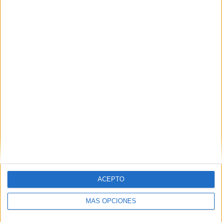
06/03/2022 Campeonato Paranaense por OneFootball, Fanatiz
RANKING POR CANALES
Fanatiz
52 (86,67%)
OneFootball
11 (18,33%)
beIN SPORTS
2 (3,33%)
M+ Liga de Campeones
2 (3,33%)
Brasileirão Play
2 (3,33%)
Ver ranking completo
PARTIDOS
DÍAS
TOTAL
9
1614
6
CONSECUTIVOS
SIN PARTIDO
CANALES TV
DE PAGO
GRATUÍTO
ACEPTO
31 partidos en local
51,67%
MÁS OPCIONES
29 partidos de visitante
48,33%