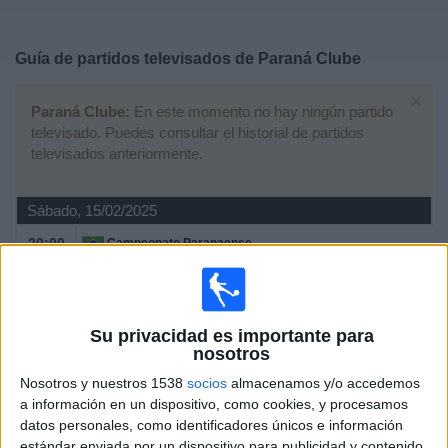
Deportes
Guía de partidos televisados de
Paraná Clube
Noticias
×
Paraná Clube:
En este momento no hay ningún partido
Widget
televisado. Puedes consultar el historial de partidos
televisados anteriormente.
Sábado, 15/02/2025
20:00
Campeonato Paranaense
Paraná Clube
Coritiba
Su privacidad es importante para
Fanatiz (Ver en directo)
nosotros
Nosotros y nuestros 1538
socios
almacenamos y/o accedemos
Jueves, 13/02/2025
a información en un dispositivo, como cookies, y procesamos
00:00
Campeonato Paranaense
datos personales, como identificadores únicos e información
estándar enviada por un dispositivo para publicidad y contenido