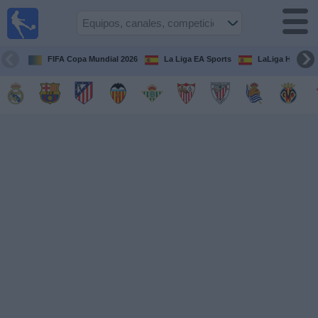
Fútbol
en la
TV
FIFA Copa Mundial 2026
La Liga EA Sports
LaLiga Hypermo
Guía de
Partidos
Televisados
Fútbol
hoy
Equipos
Competiciones
Canales
TV
Otros