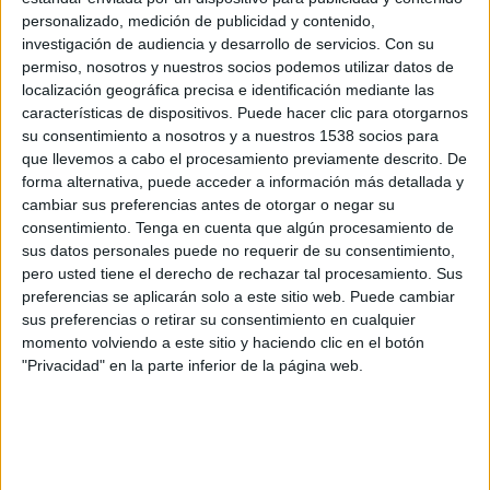
Cianorte
personalizado, medición de publicidad y contenido,
Paraná Clube
investigación de audiencia y desarrollo de servicios.
Con su
permiso, nosotros y nuestros socios podemos utilizar datos de
Fanatiz (Ver en directo)
localización geográfica precisa e identificación mediante las
características de dispositivos. Puede hacer clic para otorgarnos
Domingo, 09/02/2025
su consentimiento a nosotros y a nuestros 1538 socios para
19:30
Campeonato Paranaense
que llevemos a cabo el procesamiento previamente descrito. De
forma alternativa, puede acceder a información más detallada y
Independiente São Joseense
cambiar sus preferencias antes de otorgar o negar su
consentimiento.
Tenga en cuenta que algún procesamiento de
Paraná Clube
sus datos personales puede no requerir de su consentimiento,
Fanatiz (Ver en directo)
pero usted tiene el derecho de rechazar tal procesamiento. Sus
preferencias se aplicarán solo a este sitio web. Puede cambiar
sus preferencias o retirar su consentimiento en cualquier
momento volviendo a este sitio y haciendo clic en el botón
"Privacidad" en la parte inferior de la página web.