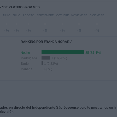
Nº DE PARTIDOS POR MES
O
JUNIO
JULIO
AGOSTO
SEPTIEMBRE
OCTUBRE
NOVIEMBRE
DICIEMBRE
-
-
-
-
-
-
-
- %
- %
- %
- %
- %
- %
- %
RANKING POR FRANJA HORARIA
Noche
35 (81,4%)
Madrugada
7 (16,28%)
Tarde
1 (2,33%)
Mañana
0 (0%)
isados en directo del Independiente São Joseense
pero te mostramos un his
levisión
.