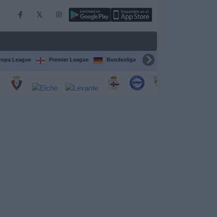
ropa League
Premier League
Bundesliga
Supercopa de España