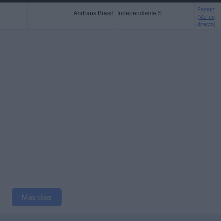
Fanatiz
Andraus Brasil
Independiente São Joseense
(Ver en
directo)
Más días