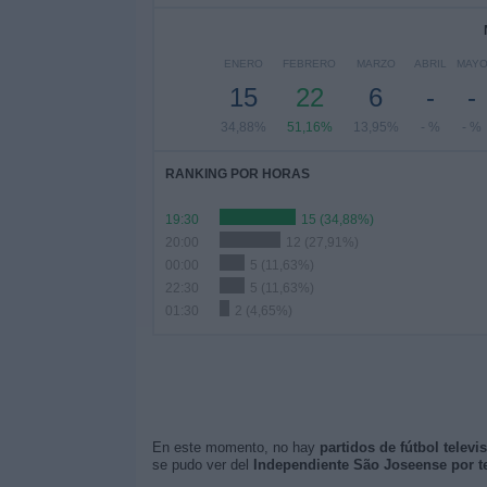
ENERO
FEBRERO
MARZO
ABRIL
MAY
15
22
6
-
-
34,88%
51,16%
13,95%
- %
- %
RANKING POR HORAS
19:30
15 (34,88%)
20:00
12 (27,91%)
00:00
5 (11,63%)
22:30
5 (11,63%)
01:30
2 (4,65%)
En este momento, no hay
partidos de fútbol telev
se pudo ver del
Independiente São Joseense por te