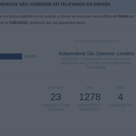
NDIENTE SÃO JOSEENSE EN TELEVISIÓN EN ESPAÑA
 los datos estadísticos de cuándo y dónde se televisan los partidos de
Fútbol
del
fue el
23/01/2022
, podemos dar los siguientes datos:
ÚLTIMO PARTIDO EN ABIERTO
Independiente São Joseense - Londrina
74,42%
05/02/2023 Campeonato Paranaense por
Brasileirão Play, Fanatiz, OneFootball PPV,
OneFootball
PARTIDOS
DÍAS
TOTAL
23
1278
4
CONSECUTIVOS
SIN PARTIDO
CANALES TV
DE PAGO
GRATUÍTO