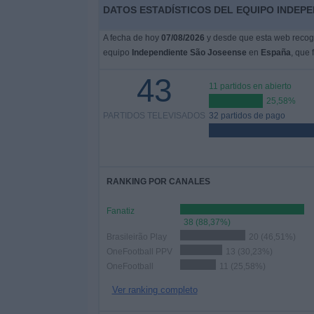
DATOS ESTADÍSTICOS DEL EQUIPO INDEPE
A fecha de hoy
07/08/2026
y desde que esta web recoge
equipo
Independiente São Joseense
en
España
, que 
43
11 partidos en abierto
25,58%
PARTIDOS TELEVISADOS
32 partidos de pago
RANKING POR CANALES
Fanatiz
38 (88,37%)
Brasileirão Play
20 (46,51%)
OneFootball PPV
13 (30,23%)
OneFootball
11 (25,58%)
Ver ranking completo