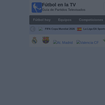
Fútbol en la TV
Fútbol
Guía de Partidos Televisados
en la
TV
Fútbol hoy
Equipos
Competiciones
Guía de
Partidos
FIFA Copa Mundial 2026
La Liga EA Sport
Televisados
Fútbol
hoy
Equipos
Competiciones
Canales
TV
Otros