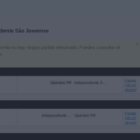
diente São Joseense
×
nto no hay ningún partido televisado. Puedes consultar el
e.
Fanatiz
Operário PR
Independiente São Joseense
(Ver en
directo)
Fanatiz
Independiente São Joseense
Operário PR
(Ver en
directo)