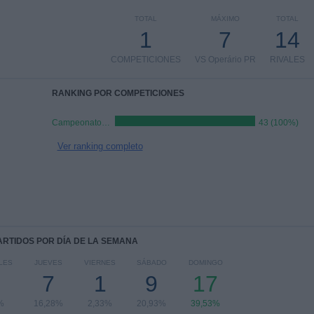
TOTAL
MÁXIMO
TOTAL
1
7
14
COMPETICIONES
VS Operário PR
RIVALES
RANKING POR COMPETICIONES
Campeonato Paranaense
43 (100%)
Ver ranking completo
PARTIDOS POR DÍA DE LA SEMANA
LES
JUEVES
VIERNES
SÁBADO
DOMINGO
7
1
9
17
%
16,28%
2,33%
20,93%
39,53%