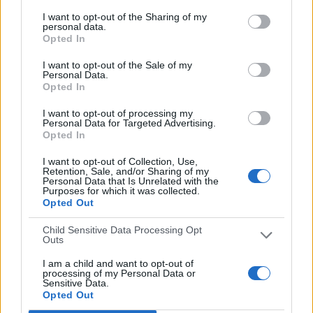
05/02/2023 Campeonato Paranaense por Brasileirão Play, Fanatiz,
OneFootball PPV, OneFootball
I want to opt-out of the Sharing of my
personal data.
RANKING POR CANALES
Opted In
I want to opt-out of the Sale of my
Fanatiz
137 (95,14%)
Personal Data.
Brasileirão Play
75 (52,08%)
Opted In
OneFootball
14 (9,72%)
OneFootball PPV
11 (7,64%)
I want to opt-out of processing my
Personal Data for Targeted Advertising.
GolT
2 (1,39%)
Opted In
Ver ranking completo
I want to opt-out of Collection, Use,
Retention, Sale, and/or Sharing of my
Personal Data that Is Unrelated with the
PARTIDOS
DÍAS
TOTAL
Purposes for which it was collected.
50
1278
6
Opted Out
CONSECUTIVOS
SIN PARTIDO
CANALES TV
Child Sensitive Data Processing Opt
DE PAGO
GRATUÍTO
Outs
I am a child and want to opt-out of
74 partidos en local
processing of my Personal Data or
51,39%
Sensitive Data.
Opted Out
70 partidos de visitante