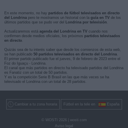
En este momento, no hay
partidos de fútbol televisados en directo
del Londrina
pero te mostramos un historial con la
guía en TV
de los
últimos partidos que se pudo ver del
Londrina por televisión
.
Actualizaremos está
agenda del Londrina en TV
cuando nos
confirmen desde medios oficiales, los próximos
partidos televisados
en directo
.
Quizás sea de tu interés saber que desde los comienzos de esta web,
se han publicado
50 partidos televisados en directo del Londrina
.
El primer partido publicado fue el jueves, 9 de febrero de 2023 entre el
Foz do Iguaçu - Londrina.
El canal que más partidos en directo ha televisado partidos del Londrina
es Fanatiz con un total de 50 partidos.
Y es la competición Serie B Brasil en las que más veces se ha
televisado el Londrina con un total de 28 partidos.
Cambiar a tu zona horaria
Fútbol en la tele en
España
© WOSTI 2026 |
wosti.com
Aviso legal