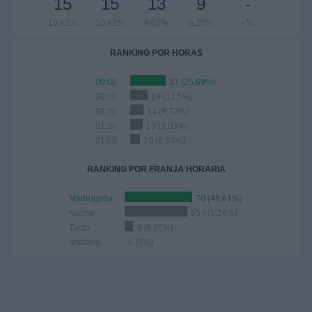
15
15
13
9
-
10,42%
10,42%
9,03%
6,25%
- %
RANKING POR HORAS
00:00
37 (25,69%)
20:00
18 (12,5%)
02:30
14 (9,72%)
01:30
13 (9,03%)
21:00
10 (6,94%)
RANKING POR FRANJA HORARIA
Madrugada
70 (48,61%)
Noche
65 (45,14%)
Tarde
9 (6,25%)
Mañana
0 (0%)