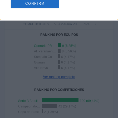
48,61%
CONFIRM
TOTAL
MÁXIMO
TOTAL
3
9
45
COMPETICIONES
VS Operário PR
RIVALES
RANKING POR EQUIPOS
Operário PR
9 (6,25%)
At. Paranaense
8 (5,56%)
Sampaio Corrêa
6 (4,17%)
Guarani
6 (4,17%)
Vila Nova
6 (4,17%)
Ver ranking completo
RANKING POR COMPETICIONES
Serie B Brasil
100 (69,44%)
Campeonato Paranaense
42 (29,17%)
Copa do Brasil
2 (1,39%)