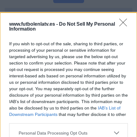
DATOS ESTADÍSTICOS DEL EQUIPO LONDRINA EN
TELEVISIÓN EN ESPAÑA
www.futbolenlatv.es -
Do Not Sell My Personal
Information
A fecha de hoy
07/08/2026
y desde que esta web recoge los datos
estadísticos de cuándo y dónde se televisan los partidos de
Fútbol
del
If you wish to opt-out of the sale, sharing to third parties, or
equipo
Londrina
en
España
, que fue el
17/03/2015
, podemos dar los
processing of your personal or sensitive information for
siguientes datos:
targeted advertising by us, please use the below opt-out
section to confirm your selection. Please note that after your
144
opt-out request is processed you may continue seeing
interest-based ads based on personal information utilized by
us or personal information disclosed to third parties prior to
PARTIDOS TELEVISADOS
your opt-out. You may separately opt-out of the further
16 partidos en abierto
disclosure of your personal information by third parties on the
11,11%
IAB’s list of downstream participants. This information may
128 partidos de pago
also be disclosed by us to third parties on the
IAB’s List of
88,89%
Downstream Participants
that may further disclose it to other
ÚLTIMO PARTIDO EN ABIERTO
third parties.
Independiente São Joseense - Londrina
Personal Data Processing Opt Outs