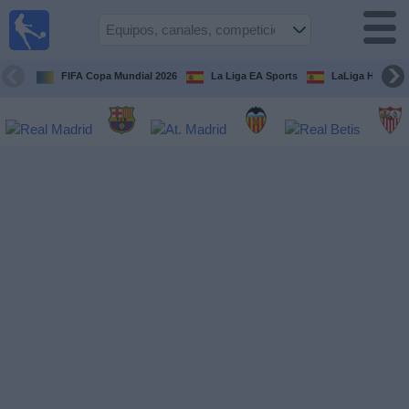
Fútbol
en la
TV
FIFA Copa Mundial 2026
La Liga EA Sports
LaLiga Hypermo
Guía de
Partidos
Televisados
Fútbol
hoy
Equipos
Competiciones
Canales
TV
Otros