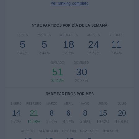
Ver ranking completo
Nº DE PARTIDOS POR DÍA DE LA SEMANA
LUNES
MARTES
MIÉRCOLES
JUEVES
VIERNES
5
5
18
24
11
3,47%
3,47%
12,5%
16,67%
7,64%
SÁBADO
DOMINGO
51
30
35,42%
20,83%
Nº DE PARTIDOS POR MES
ENERO
FEBRERO
MARZO
ABRIL
MAYO
JUNIO
JULIO
14
21
8
6
8
15
20
9,72%
14,58%
5,56%
4,17%
5,56%
10,42%
13,89%
AGOSTO
SEPTIEMBRE
OCTUBRE
NOVIEMBRE
DICIEMBRE