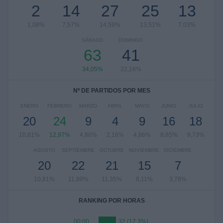
2
14
27
25
13
1,08%
7,57%
14,59%
13,51%
7,03%
SÁBADO
DOMINGO
63
41
34,05%
22,16%
Nº DE PARTIDOS POR MES
ENERO
FEBRERO
MARZO
ABRIL
MAYO
JUNIO
JULIO
20
24
9
4
9
16
18
10,81%
12,97%
4,86%
2,16%
4,86%
8,65%
9,73%
AGOSTO
SEPTIEMBRE
OCTUBRE
NOVIEMBRE
DICIEMBRE
20
22
21
15
7
10,81%
11,89%
11,35%
8,11%
3,78%
RANKING POR HORAS
00:00
32 (17,3%)