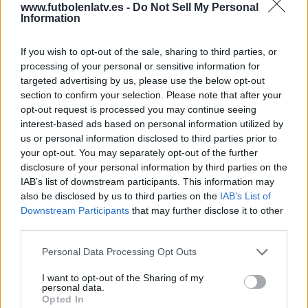
www.futbolenlatv.es -
Do Not Sell My Personal
Information
DATOS ESTADÍSTICOS DEL EQUIPO GUARANI EN
If you wish to opt-out of the sale, sharing to third parties, or
TELEVISIÓN EN ESPAÑA
processing of your personal or sensitive information for
A fecha de hoy
06/08/2026
y desde que esta web recoge los datos
targeted advertising by us, please use the below opt-out
estadísticos de cuándo y dónde se televisan los partidos de
Fútbol
del
section to confirm your selection. Please note that after your
equipo
Guarani
en
España
, que fue el
09/02/2013
, podemos dar los
opt-out request is processed you may continue seeing
siguientes datos:
interest-based ads based on personal information utilized by
us or personal information disclosed to third parties prior to
185
your opt-out. You may separately opt-out of the further
disclosure of your personal information by third parties on the
IAB’s list of downstream participants. This information may
PARTIDOS TELEVISADOS
also be disclosed by us to third parties on the
IAB’s List of
0 partidos en abierto
Downstream Participants
that may further disclose it to other
0%
third parties.
185 partidos de pago
100%
Personal Data Processing Opt Outs
RANKING POR CANALES
I want to opt-out of the Sharing of my
personal data.
Opted In
Fanatiz
182 (98,38%)