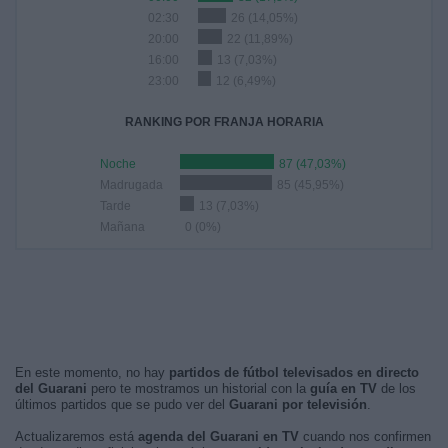
02:30
26 (14,05%)
20:00
22 (11,89%)
16:00
13 (7,03%)
23:00
12 (6,49%)
RANKING POR FRANJA HORARIA
Noche
87 (47,03%)
Madrugada
85 (45,95%)
Tarde
13 (7,03%)
Mañana
0 (0%)
En este momento, no hay
partidos de fútbol televisados en directo
del Guarani
pero te mostramos un historial con la
guía en TV
de los
últimos partidos que se pudo ver del
Guarani por televisión
.
Actualizaremos está
agenda del Guarani en TV
cuando nos confirmen