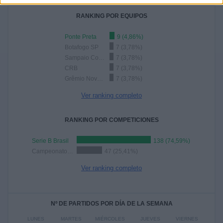
RANKING POR EQUIPOS
Ponte Preta
9 (4,86%)
Botafogo SP
7 (3,78%)
Sampaio Corrêa
7 (3,78%)
CRB
7 (3,78%)
Grêmio Novorizontino
7 (3,78%)
Ver ranking completo
RANKING POR COMPETICIONES
Serie B Brasil
138 (74,59%)
Campeonato Paulista
47 (25,41%)
Ver ranking completo
Nº DE PARTIDOS POR DÍA DE LA SEMANA
LUNES
MARTES
MIÉRCOLES
JUEVES
VIERNES