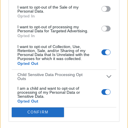
Brasileirão Play
91 (49,19%)
I want to opt-out of the Sale of my
M+ Deportes 2
1 (0,54%)
Personal Data.
Opted In
Movistar Fútbol
1 (0,54%)
Sportmanía
1 (0,54%)
I want to opt-out of processing my
Personal Data for Targeted Advertising.
Ver ranking completo
Opted In
I want to opt-out of Collection, Use,
PARTIDOS
DÍAS
TOTAL
Retention, Sale, and/or Sharing of my
185
4925
5
Personal Data that Is Unrelated with the
Purposes for which it was collected.
Opted Out
CONSECUTIVOS
SIN PARTIDO
CANALES TV
DE PAGO
GRATUÍTO
Child Sensitive Data Processing Opt
Outs
94 partidos en local
50,81%
I am a child and want to opt-out of
processing of my Personal Data or
91 partidos de visitante
Sensitive Data.
49,19%
Opted Out
TOTAL
MÁXIMO
TOTAL
CONFIRM
2
9
52
COMPETICIONES
VS Ponte Preta
RIVALES