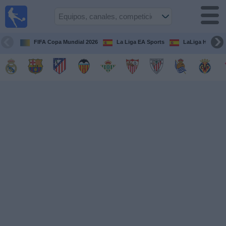
Fútbol
en la
TV
FIFA Copa Mundial 2026
La Liga EA Sports
LaLiga Hypermo
Guía de
Partidos
Televisados
Fútbol
hoy
Equipos
Competiciones
Canales
TV
Otros