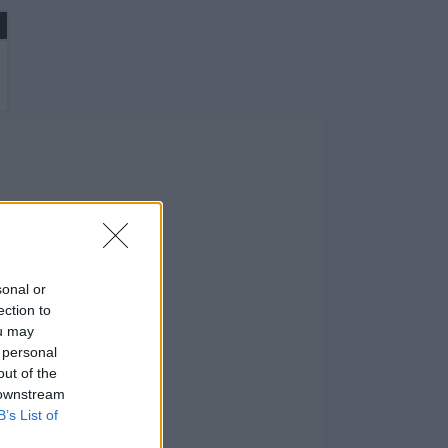
sonal or
ection to
ou may
 personal
out of the
 downstream
B’s List of