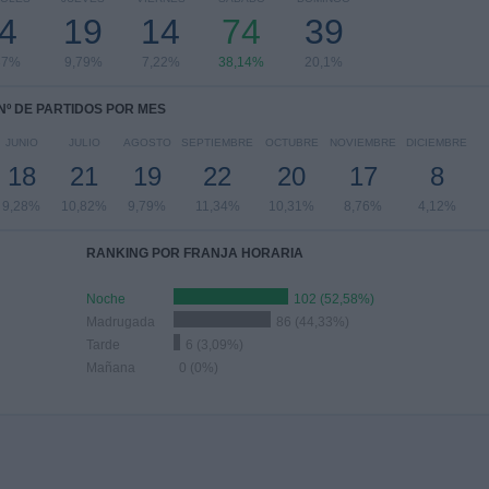
4
19
14
74
39
37%
9,79%
7,22%
38,14%
20,1%
Nº DE PARTIDOS POR MES
JUNIO
JULIO
AGOSTO
SEPTIEMBRE
OCTUBRE
NOVIEMBRE
DICIEMBRE
18
21
19
22
20
17
8
9,28%
10,82%
9,79%
11,34%
10,31%
8,76%
4,12%
RANKING POR FRANJA HORARIA
Noche
102 (52,58%)
Madrugada
86 (44,33%)
Tarde
6 (3,09%)
Mañana
0 (0%)