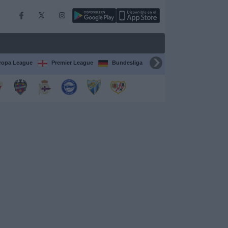
ropa League
Premier League
Bundesliga
Supercopa de España