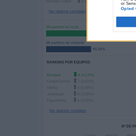
Movistar Fútbol
6 (3,09%)
or Sensi
Opted 
Ver ranking completo
98 partidos en local
50,52%
96 partidos de visitante
49,48%
RANKING POR EQUIPOS
Brusque
8 (4,12%)
Chapecoense
7 (3,61%)
Vitória
6 (3,09%)
Juventude
6 (3,09%)
Figueirense
6 (3,09%)
Ver ranking completo
Nº DE 
LUNES
MARTES
MIÉR