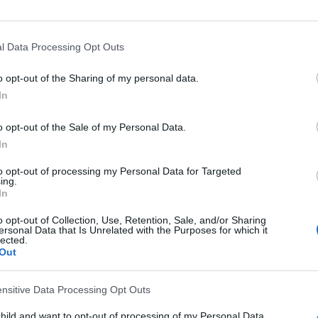
Más días
 TELEVISIÓN EN ESPAÑA
l Data Processing Opt Outs
 los datos estadísticos de cuándo y dónde se televisan los partidos de
Fútbol
del
o opt-out of the Sharing of my personal data.
s dar los siguientes datos:
In
o opt-out of the Sale of my Personal Data.
ÚLTIMO PARTIDO EN ABIERTO
In
Avaí - Figueirense
89,69%
to opt-out of processing my Personal Data for Targeted
04/02/2023 Campeonato Catarinense por
ing.
Brasileirão Play, Fanatiz, OneFootball PPV,
In
OneFootball
o opt-out of Collection, Use, Retention, Sale, and/or Sharing
ersonal Data that Is Unrelated with the Purposes for which it
lected.
PARTIDOS
DÍAS
TOTAL
Out
56
1280
7
CONSECUTIVOS
SIN PARTIDO
CANALES TV
ensitive Data Processing Opt Outs
DE PAGO
GRATUÍTO
child and want to opt-out of processing of my Personal Data