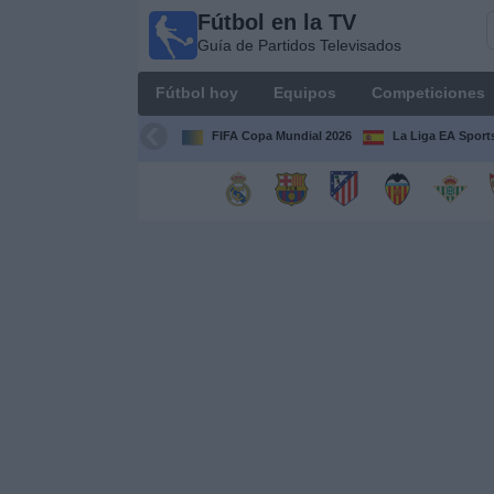
Fútbol en la TV
Fútbol
Guía de Partidos Televisados
en la
TV
Fútbol hoy
Equipos
Competiciones
Guía de
Partidos
FIFA Copa Mundial 2026
La Liga EA Sport
Televisados
Fútbol
hoy
Equipos
Competiciones
Canales
TV
Otros