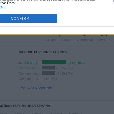
tive Data.
Out
CONFIRM
TOTAL
MÁXIMO
TOTAL
4
8
59
COMPETICIONES
VS Brusque
RIVALES
RANKING POR COMPETICIONES
Serie B Brasil
94 (48,45%)
Serie A Brasil
49 (25,26%)
Campeonato Catarinense
49 (25,26%)
Copa do Brasil
2 (1,03%)
Ver ranking completo
PARTIDOS POR DÍA DE LA SEMANA
COLES
JUEVES
VIERNES
SÁBADO
DOMINGO