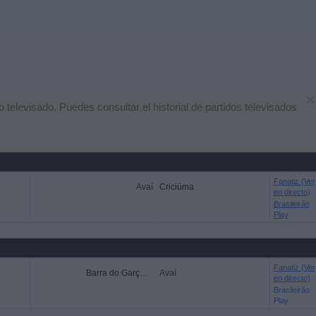
×
elevisado. Puedes consultar el historial de partidos televisados
Fanatiz (Ver
Avaí
Criciúma
en directo)
Brasileirão
Play
Fanatiz (Ver
Barra do Garças FC
Avaí
en directo)
Brasileirão
Play