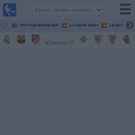
Fútbol
en la
TV
FIFA Copa Mundial 2026
La Liga EA Sports
LaLiga Hypermo
Guía de
Partidos
Televisados
Fútbol
hoy
Equipos
Competiciones
Canales
TV
Otros