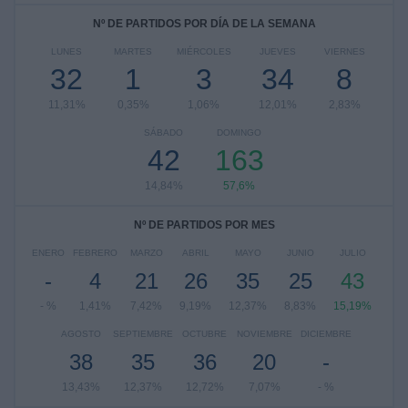
Nº DE PARTIDOS POR DÍA DE LA SEMANA
LUNES
MARTES
MIÉRCOLES
JUEVES
VIERNES
32
1
3
34
8
11,31%
0,35%
1,06%
12,01%
2,83%
SÁBADO
DOMINGO
42
163
14,84%
57,6%
Nº DE PARTIDOS POR MES
ENERO
FEBRERO
MARZO
ABRIL
MAYO
JUNIO
JULIO
-
4
21
26
35
25
43
- %
1,41%
7,42%
9,19%
12,37%
8,83%
15,19%
AGOSTO
SEPTIEMBRE
OCTUBRE
NOVIEMBRE
DICIEMBRE
38
35
36
20
-
13,43%
12,37%
12,72%
7,07%
- %