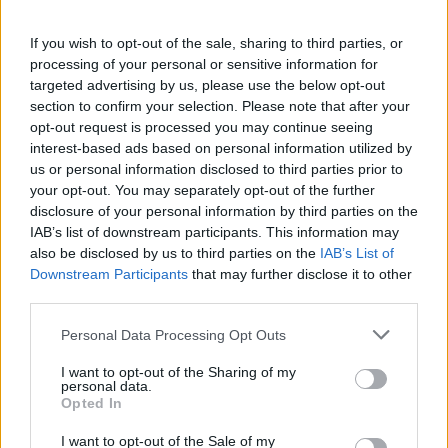
A fecha de hoy
07/08/2026
y desde que esta web recoge los datos
estadísticos de cuándo y dónde se televisan los partidos de
Fútbol
del
If you wish to opt-out of the sale, sharing to third parties, or
equipo
New York RB
en
España
, que fue el
16/03/2013
, podemos dar los
processing of your personal or sensitive information for
siguientes datos:
targeted advertising by us, please use the below opt-out
section to confirm your selection. Please note that after your
283
opt-out request is processed you may continue seeing
interest-based ads based on personal information utilized by
us or personal information disclosed to third parties prior to
PARTIDOS TELEVISADOS
your opt-out. You may separately opt-out of the further
4 partidos en abierto
disclosure of your personal information by third parties on the
1,41%
IAB’s list of downstream participants. This information may
279 partidos de pago
also be disclosed by us to third parties on the
IAB’s List of
98,59%
Downstream Participants
that may further disclose it to other
third parties.
ÚLTIMO PARTIDO EN ABIERTO
New York RB - FC Barcelona
Personal Data Processing Opt Outs
31/07/2022 Amistoso por TV3, Barça TV
I want to opt-out of the Sharing of my
personal data.
RANKING POR CANALES
Opted In
MLS Season Pass
97 (34,28%)
I want to opt-out of the Sale of my