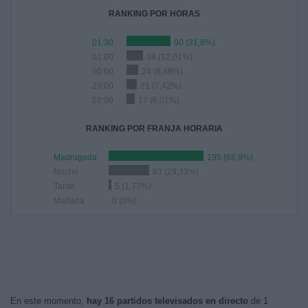
RANKING POR HORAS
01:30
90 (31,8%)
01:00
34 (12,01%)
00:00
24 (8,48%)
23:00
21 (7,42%)
02:00
17 (6,01%)
RANKING POR FRANJA HORARIA
Madrugada
195 (68,9%)
Noche
83 (29,33%)
Tarde
5 (1,77%)
Mañana
0 (0%)
En este momento,
hay 16 partidos televisados en directo
de 1