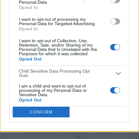
DAZN
76 (26,86%)
Personal Data.
Opted In
Eurosport 1
38 (13,43%)
Eurosport 1 Deutsch
35 (12,37%)
I want to opt-out of processing my
Eurosport 2
28 (9,89%)
Personal Data for Targeted Advertising.
Opted In
Ver ranking completo
I want to opt-out of Collection, Use,
Retention, Sale, and/or Sharing of my
PARTIDOS
DÍAS
TOTAL
Personal Data that Is Unrelated with the
Purposes for which it was collected.
121
1468
19
Opted Out
CONSECUTIVOS
SIN PARTIDO
CANALES TV
DE PAGO
GRATUÍTO
Child Sensitive Data Processing Opt
Outs
147 partidos en local
I am a child and want to opt-out of
51,94%
processing of my Personal Data or
Sensitive Data.
136 partidos de visitante
Opted Out
48,06%
CONFIRM
TOTAL
MÁXIMO
TOTAL
6
27
38
COMPETICIONES
VS New York
RIVALES
City