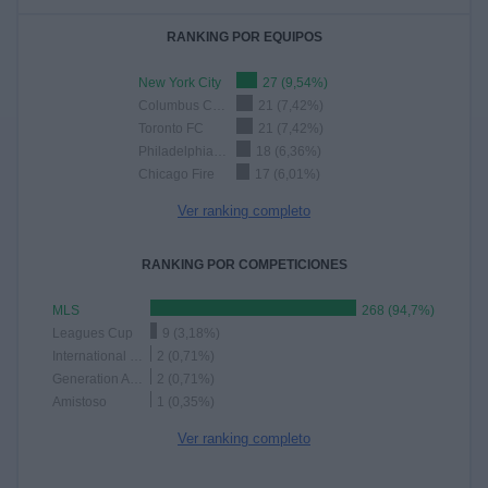
RANKING POR EQUIPOS
New York City
27 (9,54%)
Columbus Crew
21 (7,42%)
Toronto FC
21 (7,42%)
Philadelphia Union
18 (6,36%)
Chicago Fire
17 (6,01%)
Ver ranking completo
RANKING POR COMPETICIONES
MLS
268 (94,7%)
Leagues Cup
9 (3,18%)
International Champions Cup
2 (0,71%)
Generation Adidas Cup
2 (0,71%)
Amistoso
1 (0,35%)
Ver ranking completo