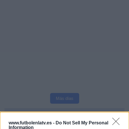
Más días
DATOS ESTADÍSTICOS DEL EQUIPO NEW YORK RB EN
TELEVISIÓN EN ESPAÑA
www.futbolenlatv.es -
Do Not Sell My Personal
Information