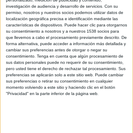
personalizado, medición de publicidad y contenido,
Apple TV
investigación de audiencia y desarrollo de servicios.
Con su
permiso, nosotros y nuestros socios podemos utilizar datos de
Domingo, 23/08/2026
localización geográfica precisa e identificación mediante las
características de dispositivos. Puede hacer clic para otorgarnos
01:30
MLS
su consentimiento a nosotros y a nuestros 1538 socios para
que llevemos a cabo el procesamiento previamente descrito. De
Orlando City
forma alternativa, puede acceder a información más detallada y
Real Salt Lake
cambiar sus preferencias antes de otorgar o negar su
consentimiento.
Tenga en cuenta que algún procesamiento de
sus datos personales puede no requerir de su consentimiento,
pero usted tiene el derecho de rechazar tal procesamiento. Sus
Apple TV
preferencias se aplicarán solo a este sitio web. Puede cambiar
sus preferencias o retirar su consentimiento en cualquier
momento volviendo a este sitio y haciendo clic en el botón
"Privacidad" en la parte inferior de la página web.