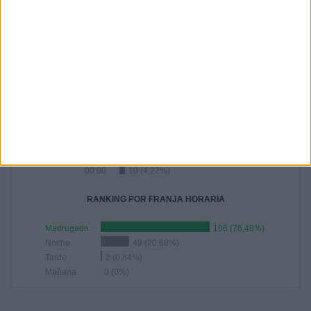
AGOSTO
SEPTIEMBRE
OCTUBRE
NOVIEMBRE
DICIEMBRE
34
30
27
6
1
14,35%
12,66%
11,39%
2,53%
0,42%
RANKING POR HORAS
01:30
95 (40,08%)
02:00
21 (8,86%)
01:00
20 (8,44%)
02:30
17 (7,17%)
00:00
10 (4,22%)
RANKING POR FRANJA HORARIA
Madrugada
186 (78,48%)
Noche
49 (20,68%)
Tarde
2 (0,84%)
Mañana
0 (0%)