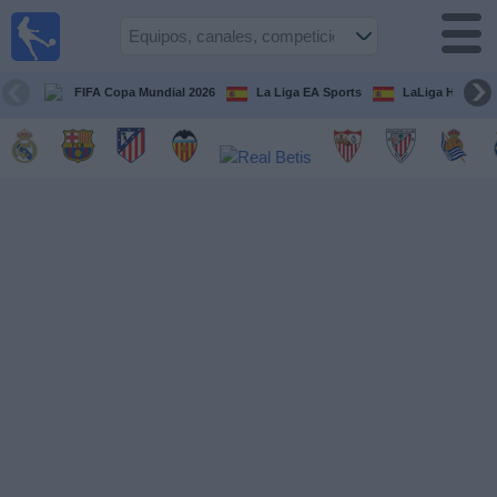
Fútbol
en la
TV
FIFA Copa Mundial 2026
La Liga EA Sports
LaLiga Hypermo
Guía de
Partidos
Televisados
Fútbol
hoy
Equipos
Competiciones
Canales
TV
Otros