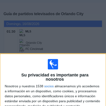
Deportes
Guía de partidos televisados de
Orlando City
Noticias
Domingo, 16/08/2026
Widget
01:30
MLS
Orlando City
FC Cincinnati
Apple TV
Jueves, 20/08/2026
Su privacidad es importante para
nosotros
01:30
MLS
Nosotros y nuestros 1538
socios
almacenamos y/o accedemos
a información en un dispositivo, como cookies, y procesamos
Orlando City
datos personales, como identificadores únicos e información
Chicago Fire
estándar enviada por un dispositivo para publicidad y contenido