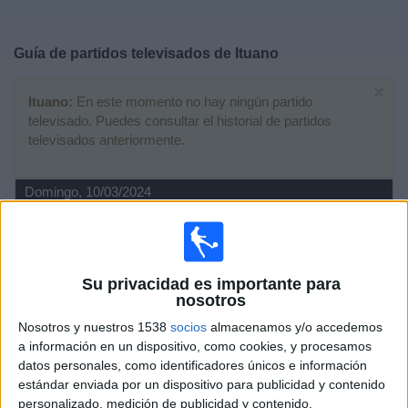
Deportes
Guía de partidos televisados de
Ituano
Noticias
×
Ituano:
En este momento no hay ningún partido
Widget
televisado. Puedes consultar el historial de partidos
televisados anteriormente.
Domingo, 10/03/2024
20:00
Campeonato Paulista
Ituano
São Paulo
Su privacidad es importante para
nosotros
Fanatiz (Ver en directo)
Brasileirão Play
Nosotros y nuestros 1538
socios
almacenamos y/o accedemos
a información en un dispositivo, como cookies, y procesamos
Domingo, 03/03/2024
datos personales, como identificadores únicos e información
00:00
Campeonato Paulista
estándar enviada por un dispositivo para publicidad y contenido
personalizado, medición de publicidad y contenido,