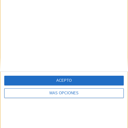
Brasileirão Play
81 (74,31%)
Canal+ Liga de Campeones
3 (2,75%)
Sportmanía
3 (2,75%)
beIN MAX 1
2 (1,83%)
Ver ranking completo
PARTIDOS
DÍAS
TOTAL
109
4917
8
CONSECUTIVOS
SIN PARTIDO
CANALES TV
DE PAGO
GRATUÍTO
54 partidos en local
ACEPTO
49,54%
MÁS OPCIONES
55 partidos de visitante
50,46%
TOTAL
MÁXIMO
TOTAL
2
6
36
COMPETICIONES
VS São Paulo
RIVALES