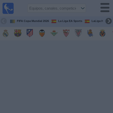
Fútbol
en la
TV
FIFA Copa Mundial 2026
La Liga EA Sports
LaLiga Hypermo
Guía de
Partidos
Televisados
Fútbol
hoy
Equipos
Competiciones
Canales
TV
Otros