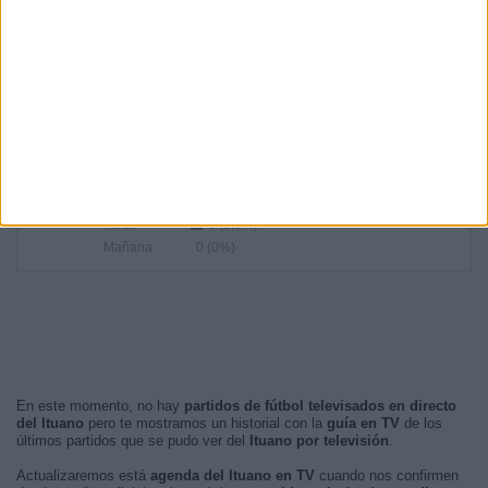
20:00
15 (13,76%)
02:30
15 (13,76%)
22:00
11 (10,09%)
23:00
9 (8,26%)
RANKING POR FRANJA HORARIA
Noche
57 (52,29%)
Madrugada
46 (42,2%)
Tarde
6 (5,5%)
Mañana
0 (0%)
En este momento, no hay
partidos de fútbol televisados en directo
del Ituano
pero te mostramos un historial con la
guía en TV
de los
últimos partidos que se pudo ver del
Ituano por televisión
.
Actualizaremos está
agenda del Ituano en TV
cuando nos confirmen