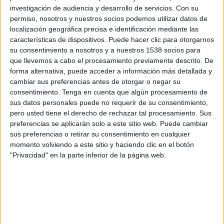
Inter de Limeira
investigación de audiencia y desarrollo de servicios.
Con su
Ituano
permiso, nosotros y nuestros socios podemos utilizar datos de
localización geográfica precisa e identificación mediante las
Fanatiz (Ver en directo)
Brasileirão Play
características de dispositivos. Puede hacer clic para otorgarnos
su consentimiento a nosotros y a nuestros 1538 socios para
Sábado, 24/02/2024
que llevemos a cabo el procesamiento previamente descrito. De
forma alternativa, puede acceder a información más detallada y
20:00
Campeonato Paulista
cambiar sus preferencias antes de otorgar o negar su
Ituano
consentimiento.
Tenga en cuenta que algún procesamiento de
sus datos personales puede no requerir de su consentimiento,
RB Bragantino
pero usted tiene el derecho de rechazar tal procesamiento. Sus
Fanatiz (Ver en directo)
Brasileirão Play
preferencias se aplicarán solo a este sitio web. Puede cambiar
sus preferencias o retirar su consentimiento en cualquier
momento volviendo a este sitio y haciendo clic en el botón
"Privacidad" en la parte inferior de la página web.