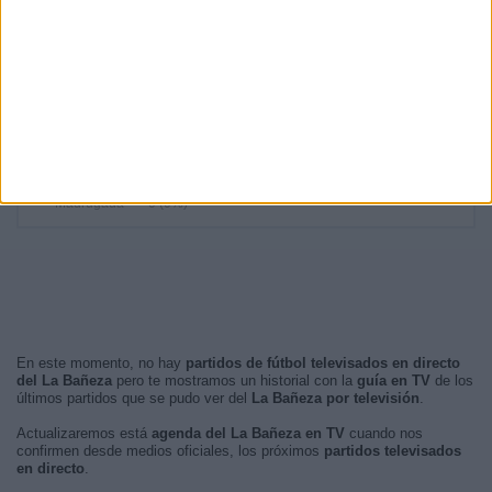
18:00
5 (12,2%)
17:30
4 (9,76%)
RANKING POR FRANJA HORARIA
Tarde
40 (97,56%)
Noche
1 (2,44%)
Mañana
0 (0%)
Madrugada
0 (0%)
En este momento, no hay
partidos de fútbol televisados en directo
del La Bañeza
pero te mostramos un historial con la
guía en TV
de los
últimos partidos que se pudo ver del
La Bañeza por televisión
.
Actualizaremos está
agenda del La Bañeza en TV
cuando nos
confirmen desde medios oficiales, los próximos
partidos televisados
en directo
.