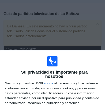
Deportes
Guía de partidos televisados de
La Bañeza
Noticias
×
La Bañeza:
En este momento no hay ningún partido
Widget
televisado. Puedes consultar el historial de partidos
televisados anteriormente.
Viernes, 23/04/2021
17:00
Tercera Federación
2ª Fase permanencia Tercera RFEF
La Granja
Su privacidad es importante para
nosotros
La Bañeza
Nosotros y nuestros 1538
socios
almacenamos y/o accedemos
Footters
a información en un dispositivo, como cookies, y procesamos
datos personales, como identificadores únicos e información
Domingo, 14/03/2021
estándar enviada por un dispositivo para publicidad y contenido
17:00
personalizado, medición de publicidad y contenido,
Tercera Federación