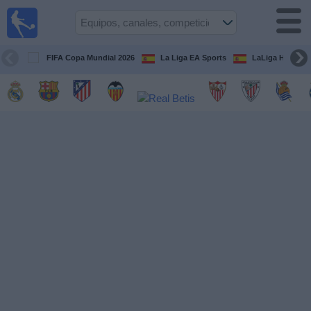
Fútbol
en la
TV
FIFA Copa Mundial 2026
La Liga EA Sports
LaLiga Hypermo
Guía de
Partidos
Televisados
Fútbol
hoy
Equipos
Competiciones
Canales
TV
Otros