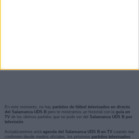
16:00
4 (12,12%)
16:30
4 (12,12%)
18:30
2 (6,06%)
RANKING POR FRANJA HORARIA
Tarde
32 (96,97%)
Noche
1 (3,03%)
Mañana
0 (0%)
Madrugada
0 (0%)
En este momento, no hay
partidos de fútbol televisados en directo
del Salamanca UDS B
pero te mostramos un historial con la
guía en
TV
de los últimos partidos que se pudo ver del
Salamanca UDS B por
televisión
.
Actualizaremos está
agenda del Salamanca UDS B en TV
cuando nos
confirmen desde medios oficiales, los próximos
partidos televisados