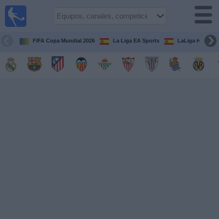
Fútbol
en la
TV
FIFA Copa Mundial 2026
La Liga EA Sports
LaLiga Hypermo
Guía de
Partidos
Televisados
Fútbol
hoy
Equipos
Competiciones
Canales
TV
Otros