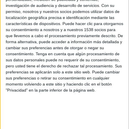
2ª Fase permanencia Tercera RFEF
investigación de audiencia y desarrollo de servicios.
Con su
permiso, nosotros y nuestros socios podemos utilizar datos de
Salamanca UDS B
localización geográfica precisa e identificación mediante las
Bupolsa
características de dispositivos. Puede hacer clic para otorgarnos
su consentimiento a nosotros y a nuestros 1538 socios para
Footters
que llevemos a cabo el procesamiento previamente descrito. De
forma alternativa, puede acceder a información más detallada y
Sábado, 05/06/2021
cambiar sus preferencias antes de otorgar o negar su
17:00
Tercera Federación
consentimiento.
Tenga en cuenta que algún procesamiento de
2ª Fase permanencia Tercera RFEF
sus datos personales puede no requerir de su consentimiento,
pero usted tiene el derecho de rechazar tal procesamiento. Sus
Salamanca UDS B
preferencias se aplicarán solo a este sitio web. Puede cambiar
sus preferencias o retirar su consentimiento en cualquier
Colegios Diocesanos
momento volviendo a este sitio y haciendo clic en el botón
Footters
"Privacidad" en la parte inferior de la página web.