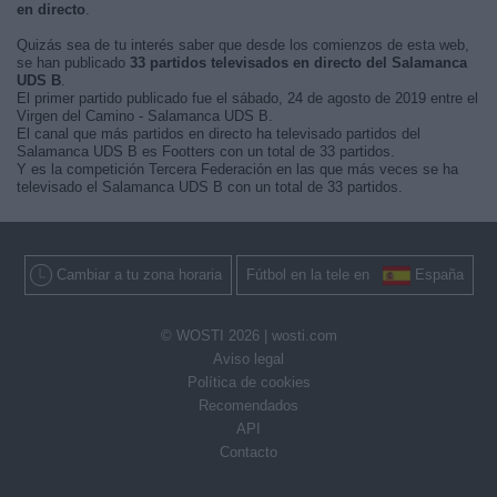
en directo
.
Quizás sea de tu interés saber que desde los comienzos de esta web,
se han publicado
33 partidos televisados en directo del Salamanca
UDS B
.
El primer partido publicado fue el sábado, 24 de agosto de 2019 entre el
Virgen del Camino - Salamanca UDS B.
El canal que más partidos en directo ha televisado partidos del
Salamanca UDS B es Footters con un total de 33 partidos.
Y es la competición Tercera Federación en las que más veces se ha
televisado el Salamanca UDS B con un total de 33 partidos.
Cambiar a tu zona horaria
Fútbol en la tele en
España
© WOSTI 2026 |
wosti.com
Aviso legal
Política de cookies
Recomendados
API
Contacto