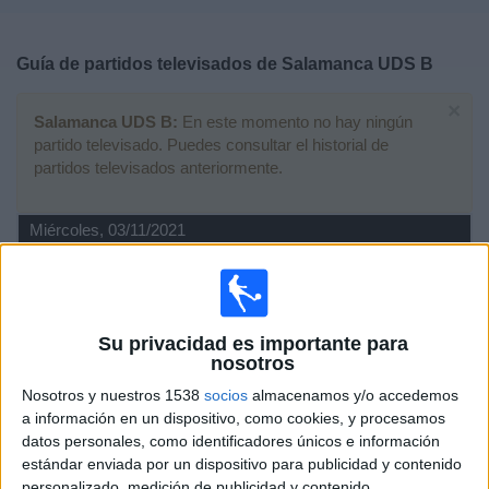
Deportes
Guía de partidos televisados de
Salamanca UDS B
Noticias
×
Salamanca UDS B:
En este momento no hay ningún
Widget
partido televisado. Puedes consultar el historial de
partidos televisados anteriormente.
Miércoles, 03/11/2021
18:30
Tercera Federación
Grupo 8
Guijuelo
Su privacidad es importante para
Salamanca UDS B
nosotros
Footters
Nosotros y nuestros 1538
socios
almacenamos y/o accedemos
a información en un dispositivo, como cookies, y procesamos
datos personales, como identificadores únicos e información
Domingo, 20/06/2021
estándar enviada por un dispositivo para publicidad y contenido
18:00
Tercera Federación
personalizado, medición de publicidad y contenido,