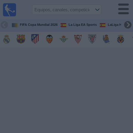
Fútbol
en la
TV
FIFA Copa Mundial 2026
La Liga EA Sports
LaLiga Hypermo
Guía de
Partidos
Televisados
Fútbol
hoy
Equipos
Competiciones
Canales
TV
Otros