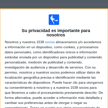
Deportes
Guía de partidos televisados de
Inter Bogotá
Noticias
Domingo, 09/08/2026
Widget
Su privacidad es importante para
01:25
Liga Colombiana
nosotros
Deportes Tolima
Nosotros y nuestros 1538
socios
almacenamos y/o accedemos
a información en un dispositivo, como cookies, y procesamos
Inter Bogotá
datos personales, como identificadores únicos e información
RCN Nuestra Tele
estándar enviada por un dispositivo para publicidad y contenido
personalizado, medición de publicidad y contenido,
investigación de audiencia y desarrollo de servicios.
Con su
DATOS ESTADÍSTICOS DEL EQUIPO INTER BOGOTÁ EN
permiso, nosotros y nuestros socios podemos utilizar datos de
TELEVISIÓN EN ESPAÑA
localización geográfica precisa e identificación mediante las
características de dispositivos. Puede hacer clic para otorgarnos
A fecha de hoy
07/08/2026
y desde que esta web recoge los datos
su consentimiento a nosotros y a nuestros 1538 socios para
estadísticos de cuándo y dónde se televisan los partidos de
Fútbol
del
que llevemos a cabo el procesamiento previamente descrito. De
equipo
Inter Bogotá
en
España
, que fue el
17/01/2026
, podemos dar los
forma alternativa, puede acceder a información más detallada y
siguientes datos:
cambiar sus preferencias antes de otorgar o negar su
consentimiento.
Tenga en cuenta que algún procesamiento de