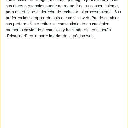
24
sus datos personales puede no requerir de su consentimiento,
pero usted tiene el derecho de rechazar tal procesamiento. Sus
PARTIDOS TELEVISADOS
preferencias se aplicarán solo a este sitio web. Puede cambiar
sus preferencias o retirar su consentimiento en cualquier
3 partidos en abierto
momento volviendo a este sitio y haciendo clic en el botón
12,5%
"Privacidad" en la parte inferior de la página web.
21 partidos de pago
87,5%
ÚLTIMO PARTIDO EN ABIERTO
Internacional FC Palmira - Inter Bogotá
30/07/2026 Copa Colombia por Win Sports TV YouTube
RANKING POR CANALES
RCN Nuestra Tele
22 (91,67%)
Win Sports TV YouTube
3 (12,5%)
Ver ranking completo
PARTIDOS
DÍAS
TOTAL