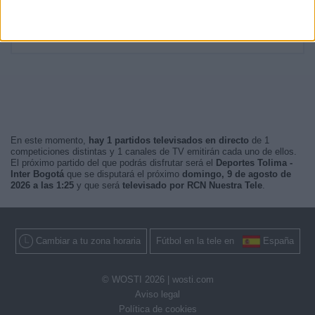
Noche
7 (29,17%)
Mañana
0 (0%)
Tarde
0 (0%)
En este momento,
hay 1 partidos televisados en directo
de 1
competiciones distintas y 1 canales de TV emitirán cada uno de ellos.
El próximo partido del que podrás disfrutar será el
Deportes Tolima -
Inter Bogotá
que se disputará el próximo
domingo, 9 de agosto de
2026 a las 1:25
y que será
televisado por RCN Nuestra Tele
.
Cambiar a tu zona horaria
Fútbol en la tele en
España
© WOSTI 2026 |
wosti.com
Aviso legal
Política de cookies