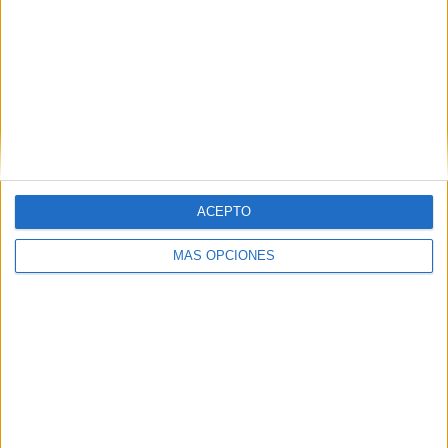
RANKING POR COMPETICIONES
Liga Femenina Dimayor
131 (39,34%)
Torneo BetPlay DIMAYOR
95 (28,53%)
Liga Colombiana
57 (17,12%)
Copa Colombia
47 (14,11%)
Superliga BetPlay Dimayor
1 (0,3%)
Ver ranking completo
ACEPTO
RANKING POR DEPORTES
MÁS OPCIONES
Fútbol
333 (100%)
Ver ranking completo
Nº DE PARTIDOS POR DÍA DE LA SEMANA
LUNES
MARTES
MIÉRCOLES
JUEVES
VIERNES
36
34
42
30
52