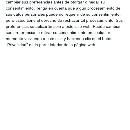
333
cambiar sus preferencias antes de otorgar o negar su
consentimiento.
Tenga en cuenta que algún procesamiento de
sus datos personales puede no requerir de su consentimiento,
PARTIDOS TELEVISADOS
pero usted tiene el derecho de rechazar tal procesamiento. Sus
7
preferencias se aplicarán solo a este sitio web. Puede cambiar
sus preferencias o retirar su consentimiento en cualquier
COMPETICIONES TELEVISADAS
momento volviendo a este sitio y haciendo clic en el botón
59
"Privacidad" en la parte inferior de la página web.
EQUIPOS TELEVISADOS
1
DEPORTES TELEVISADOS
Ranking equipos por nº de partidos
Fortaleza Femenino
20 (6,01%)
Santa Fe
19 (5,71%)
Millonarios Femenino
19 (5,71%)
Bogotá
18 (5,41%)
Orsomarso Femenino
18 (5,41%)