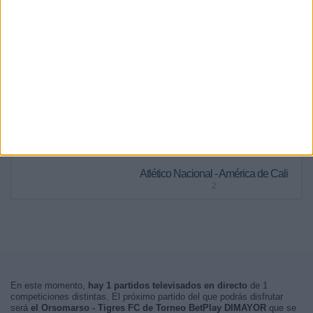
40,84%
47,45%
11,71%
RANKING POR FRANJA HORARIA
Noche
210 (63,06%)
Madrugada
123 (36,94%)
Mañana
0 (0%)
Tarde
0 (0%)
PARTIDO MÁS REPETIDO
Atlético Nacional - América de Cali
2
En este momento,
hay 1 partidos televisados en directo
de 1
competiciones distintas. El próximo partido del que podrás disfrutar
será
el Orsomarso - Tigres FC de Torneo BetPlay DIMAYOR
que se