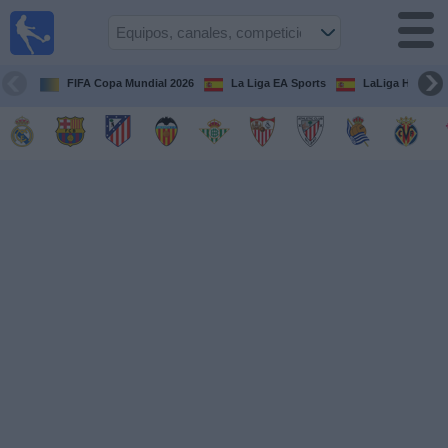
Fútbol
en la
TV
FIFA Copa Mundial 2026
La Liga EA Sports
LaLiga Hypermo
Guía de
Partidos
Televisados
Fútbol
hoy
Equipos
Competiciones
Canales
TV
Otros