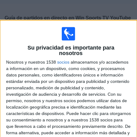
Deportes
Guía de partidos en directo en
Win Sports TV YouTube
Noticias
Jueves, 20/08/2026
Widget
00:00
Torneo BetPlay DIMAYOR
Su privacidad es importante para
nosotros
Orsomarso
Tigres FC
Nosotros y nuestros 1538
socios
almacenamos y/o accedemos
a información en un dispositivo, como cookies, y procesamos
Win Sports TV YouTube
datos personales, como identificadores únicos e información
estándar enviada por un dispositivo para publicidad y contenido
personalizado, medición de publicidad y contenido,
DATOS ESTADÍSTICOS DE FÚTBOL DEL CANAL WIN
investigación de audiencia y desarrollo de servicios.
Con su
SPORTS TV YOUTUBE EN ESPAÑA
permiso, nosotros y nuestros socios podemos utilizar datos de
localización geográfica precisa e identificación mediante las
A fecha de hoy
09/08/2026
y desde que esta web recoge los datos
características de dispositivos. Puede hacer clic para otorgarnos
estadísticos de cuándo y dónde se televisan los partidos del canal
Win
su consentimiento a nosotros y a nuestros 1538 socios para
Sports TV YouTube
en
España
, que fue el
29/04/2024
, podemos dar los
que llevemos a cabo el procesamiento previamente descrito. De
siguientes datos:
forma alternativa, puede acceder a información más detallada y