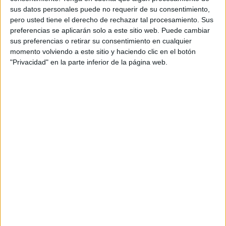
Ver ranking completo
sus datos personales puede no requerir de su consentimiento,
pero usted tiene el derecho de rechazar tal procesamiento. Sus
preferencias se aplicarán solo a este sitio web. Puede cambiar
PARTIDOS
DÍAS
TOTAL
sus preferencias o retirar su consentimiento en cualquier
1
75
7
momento volviendo a este sitio y haciendo clic en el botón
CONSECUTIVOS
SIN PARTIDO
CANALES TV
"Privacidad" en la parte inferior de la página web.
DE PAGO
GRATUÍTO
54 partidos en local
44,26%
68 partidos de visitante
55,74%
TOTAL
MÁXIMO
TOTAL
4
10
26
COMPETICIONES
VS Atlético
RIVALES
Nacional
RANKING POR EQUIPOS
Atlético Nacional
10 (8,2%)