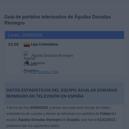
Deportes
Guía de partidos televisados de
Águilas Doradas
Noticias
Rionegro
Lunes, 10/08/2026
Widget
23:00
Liga Colombiana
Águilas Doradas Rionegro
Llaneros
RCN Nuestra Tele
DATOS ESTADÍSTICOS DEL EQUIPO ÁGUILAS DORADAS
RIONEGRO EN TELEVISIÓN EN ESPAÑA
A fecha de hoy
05/08/2026
y desde que esta web recoge los datos
estadísticos de cuándo y dónde se televisan los partidos de
Fútbol
del
equipo
Águilas Doradas Rionegro
en
España
, que fue el
01/11/2013
,
podemos dar los siguientes datos: