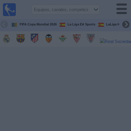
Fútbol
en la
TV
FIFA Copa Mundial 2026
La Liga EA Sports
LaLiga Hypermo
Guía de
Partidos
Televisados
Fútbol
hoy
Equipos
Competiciones
Canales
TV
Otros