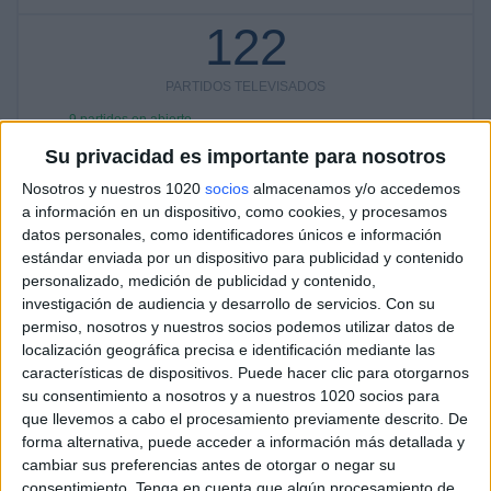
122
PARTIDOS TELEVISADOS
9 partidos en abierto
7,38%
Su privacidad es importante para nosotros
113 partidos de pago
Nosotros y nuestros 1020
socios
almacenamos y/o accedemos
92,62%
a información en un dispositivo, como cookies, y procesamos
ÚLTIMO PARTIDO EN ABIERTO
datos personales, como identificadores únicos e información
estándar enviada por un dispositivo para publicidad y contenido
Águilas Doradas Rionegro - Deportivo Pereira
personalizado, medición de publicidad y contenido,
21/05/2026 Copa Colombia por Win Sports TV YouTube
investigación de audiencia y desarrollo de servicios.
Con su
permiso, nosotros y nuestros socios podemos utilizar datos de
RANKING POR CANALES
localización geográfica precisa e identificación mediante las
características de dispositivos. Puede hacer clic para otorgarnos
RCN Nuestra Tele
96 (78,69%)
su consentimiento a nosotros y a nuestros 1020 socios para
Fanatiz
56 (45,9%)
que llevemos a cabo el procesamiento previamente descrito. De
Win Sports TV YouTube
7 (5,74%)
forma alternativa, puede acceder a información más detallada y
GolT
2 (1,64%)
cambiar sus preferencias antes de otorgar o negar su
GolStadium
2 (1,64%)
consentimiento.
Tenga en cuenta que algún procesamiento de