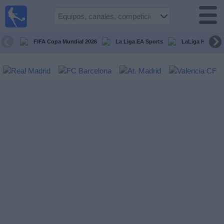
Fútbol
en la
TV
FIFA Copa Mundial 2026
La Liga EA Sports
LaLiga Hypermo
Guía de
Partidos
Televisados
Fútbol
hoy
Equipos
Competiciones
Canales
TV
Otros