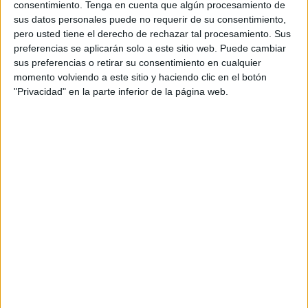
consentimiento.
Tenga en cuenta que algún procesamiento de
beIN CONNECT
2 (3,28%)
sus datos personales puede no requerir de su consentimiento,
GolT
1 (1,64%)
pero usted tiene el derecho de rechazar tal procesamiento. Sus
Ver ranking completo
preferencias se aplicarán solo a este sitio web. Puede cambiar
sus preferencias o retirar su consentimiento en cualquier
momento volviendo a este sitio y haciendo clic en el botón
PARTIDOS
DÍAS
TOTAL
"Privacidad" en la parte inferior de la página web.
13
139
10
CONSECUTIVOS
SIN PARTIDO
CANALES TV
DE PAGO
GRATUÍTO
32 partidos en local
52,46%
29 partidos de visitante
47,54%
TOTAL
MÁXIMO
TOTAL
3
5
33
COMPETICIONES
VS Vasco da
RIVALES
Gama
RANKING POR EQUIPOS