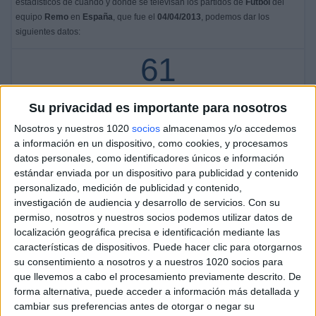
estadísticos de cuándo y dónde se televisan los partidos de
Fútbol
del
equipo
Remo
en
España
, que fue el
04/04/2013
, podemos dar los
siguientes datos:
61
PARTIDOS TELEVISADOS
Su privacidad es importante para nosotros
5 partidos en abierto
Nosotros y nuestros 1020
socios
almacenamos y/o accedemos
8,2%
a información en un dispositivo, como cookies, y procesamos
56 partidos de pago
datos personales, como identificadores únicos e información
91,8%
estándar enviada por un dispositivo para publicidad y contenido
ÚLTIMO PARTIDO EN ABIERTO
personalizado, medición de publicidad y contenido,
investigación de audiencia y desarrollo de servicios.
Con su
CR Flamengo - Remo
permiso, nosotros y nuestros socios podemos utilizar datos de
20/03/2026 Serie A Brasil por Flamengo TV YouTube
localización geográfica precisa e identificación mediante las
características de dispositivos. Puede hacer clic para otorgarnos
RANKING POR CANALES
su consentimiento a nosotros y a nuestros 1020 socios para
que llevemos a cabo el procesamiento previamente descrito. De
Fanatiz
52 (85,25%)
forma alternativa, puede acceder a información más detallada y
GolStadium
3 (4,92%)
cambiar sus preferencias antes de otorgar o negar su
beIN MAX 1
2 (3,28%)