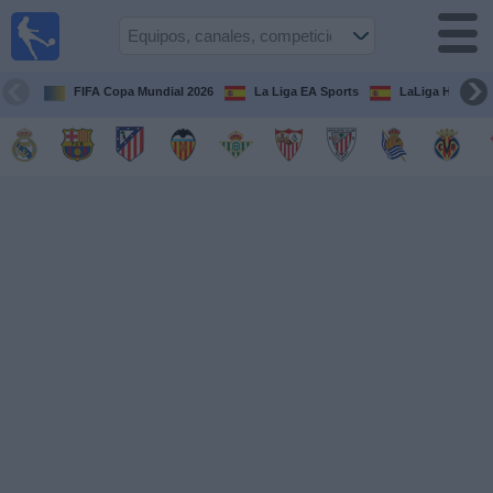
Fútbol
en la
TV
FIFA Copa Mundial 2026
La Liga EA Sports
LaLiga Hypermo
Guía de
Partidos
Televisados
Fútbol
hoy
Equipos
Competiciones
Canales
TV
Otros