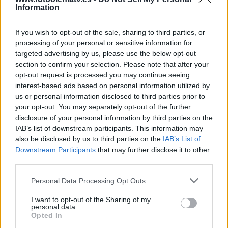
Information
FIFA+
5 (10,2%)
OneFootball
2 (4,08%)
If you wish to opt-out of the sale, sharing to third parties, or
Ver ranking completo
processing of your personal or sensitive information for
targeted advertising by us, please use the below opt-out
section to confirm your selection. Please note that after your
PARTIDOS
DÍAS
TOTAL
opt-out request is processed you may continue seeing
1
446
4
interest-based ads based on personal information utilized by
CONSECUTIVOS
SIN PARTIDO
CANALES TV
us or personal information disclosed to third parties prior to
DE PAGO
GRATUÍTO
your opt-out. You may separately opt-out of the further
disclosure of your personal information by third parties on the
26 partidos en local
IAB’s list of downstream participants. This information may
53,06%
also be disclosed by us to third parties on the
IAB’s List of
23 partidos de visitante
Downstream Participants
that may further disclose it to other
46,94%
third parties.
TOTAL
MÁXIMO
TOTAL
Personal Data Processing Opt Outs
2
4
23
I want to opt-out of the Sharing of my
COMPETICIONES
VS Imolese
RIVALES
personal data.
Opted In
RANKING POR EQUIPOS