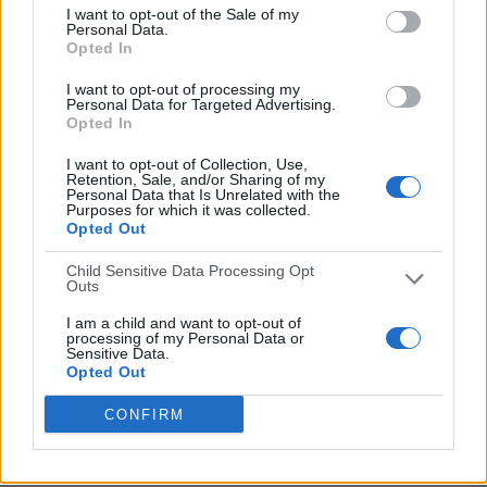
I want to opt-out of the Sale of my
Personal Data.
Imolese
4 (8,16%)
Opted In
US Ancona 1905
4 (8,16%)
Pescara
3 (6,12%)
I want to opt-out of processing my
Personal Data for Targeted Advertising.
Rimini
3 (6,12%)
Opted In
US Recanatese
2 (4,08%)
I want to opt-out of Collection, Use,
Ver ranking completo
Retention, Sale, and/or Sharing of my
Personal Data that Is Unrelated with the
Purposes for which it was collected.
RANKING POR COMPETICIONES
Opted Out
Serie C
48 (97,96%)
Child Sensitive Data Processing Opt
Outs
Coppa Italia Serie C
1 (2,04%)
I am a child and want to opt-out of
Ver ranking completo
processing of my Personal Data or
Sensitive Data.
Opted Out
Nº DE PARTIDOS POR DÍA DE LA SEMANA
CONFIRM
LUNES
MARTES
MIÉRCOLES
JUEVES
VIERNES
-
3
5
1
1