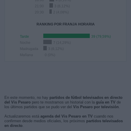
18:00
4 (8,16%)
21:00
3 (6,12%)
20:30
2 (4,08%)
RANKING POR FRANJA HORARIA
Tarde
39 (79,59%)
Noche
7 (14,29%)
Madrugada
3 (6,12%)
Mañana
0 (0%)
En este momento, no hay
partidos de fútbol televisados en directo
del Vis Pesaro
pero te mostramos un historial con la
guía en TV
de
los últimos partidos que se pudo ver del
Vis Pesaro por televisión
.
Actualizaremos está
agenda del Vis Pesaro en TV
cuando nos
confirmen desde medios oficiales, los próximos
partidos televisados
en directo
.