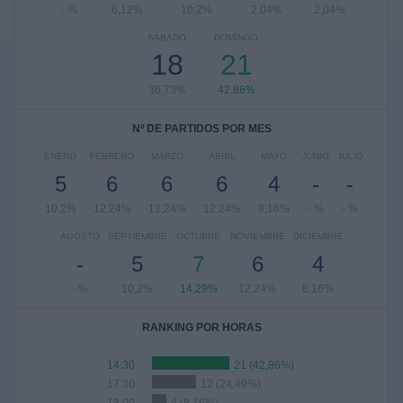
- %
6,12%
10,2%
2,04%
2,04%
SÁBADO
DOMINGO
18
21
36,73%
42,86%
Nº DE PARTIDOS POR MES
ENERO
FEBRERO
MARZO
ABRIL
MAYO
JUNIO
JULIO
5
6
6
6
4
-
-
10,2%
12,24%
12,24%
12,24%
8,16%
- %
- %
AGOSTO
SEPTIEMBRE
OCTUBRE
NOVIEMBRE
DICIEMBRE
-
5
7
6
4
- %
10,2%
14,29%
12,24%
8,16%
RANKING POR HORAS
14:30
21 (42,86%)
17:30
12 (24,49%)