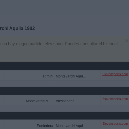
chi Aquila 1902
×
o hay ningún partido televisado. Puedes consultar el historial
Elevensports.com
Rimini
Montevarchi Aquila 1902
Elevensports.com
Montevarchi Aquila 1902
Alessandria
Elevensports.com
Pontedera
Montevarchi Aquila 1902