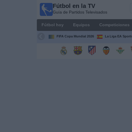
Fútbol en la TV
Fútbol
Guía de Partidos Televisados
en la
TV
Fútbol hoy
Equipos
Competiciones
Guía de
Partidos
FIFA Copa Mundial 2026
La Liga EA Sport
Televisados
Fútbol
hoy
Equipos
Competiciones
Canales
TV
Otros