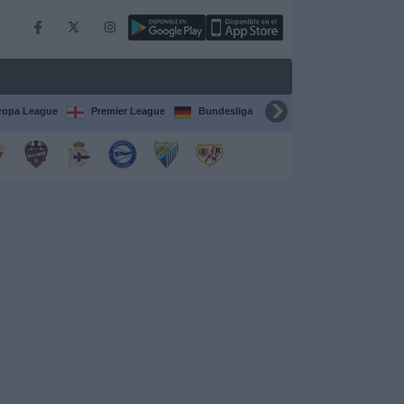
ropa League
Premier League
Bundesliga
Supercopa de España