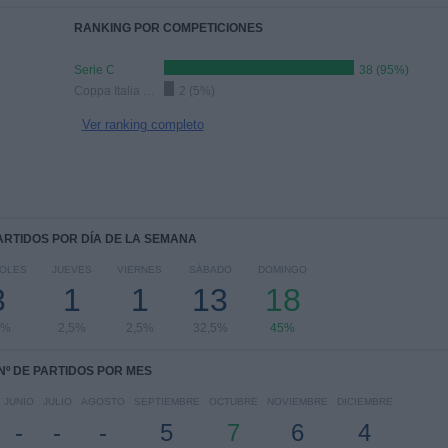
RANKING POR COMPETICIONES
Serie C
38 (95%)
Coppa Italia Serie C
2 (5%)
Ver ranking completo
PARTIDOS POR DÍA DE LA SEMANA
COLES
JUEVES
VIERNES
SÁBADO
DOMINGO
3
1
1
13
18
5%
2,5%
2,5%
32,5%
45%
Nº DE PARTIDOS POR MES
JUNIO
JULIO
AGOSTO
SEPTIEMBRE
OCTUBRE
NOVIEMBRE
DICIEMBRE
-
-
-
5
7
6
4