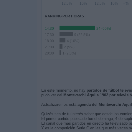
12,5%
10%
12,5%
10%
- %
RANKING POR HORAS
14:30
24 (60%)
17:30
9 (22,5%)
18:00
4 (10%)
21:00
2 (5%)
20:30
1 (2,5%)
En este momento, no hay
partidos de fútbol telev
pudo ver del
Montevarchi Aquila 1902 por televisi
Actualizaremos está
agenda del Montevarchi Aquil
Quizás sea de tu interés saber que desde los comie
El primer partido publicado fue el domingo, 4 de sep
El canal que más partidos en directo ha televisado p
Y es la competición Serie C en las que más veces se 