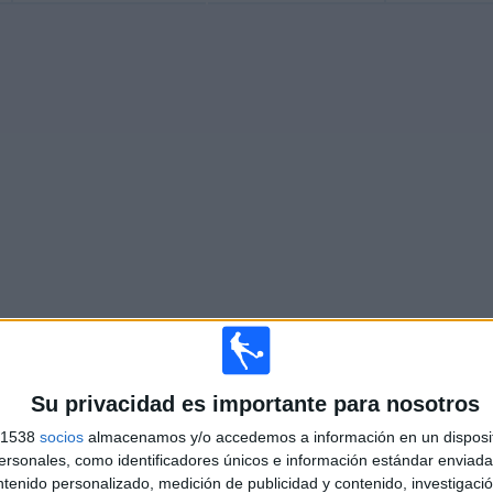
Más días
Su privacidad es importante para nosotros
s 1538
socios
almacenamos y/o accedemos a información en un disposit
ARCHI AQUILA 1902 EN TELEVISIÓN EN ESPAÑA
sonales, como identificadores únicos e información estándar enviada 
ntenido personalizado, medición de publicidad y contenido, investigaci
 los datos estadísticos de cuándo y dónde se televisan los partidos de
Fútbol
del