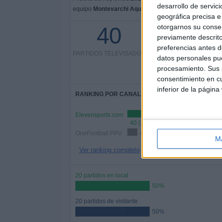
desarrollo de servici
equipo
Montevarchi Aquila 1902
en
España
, que fue 
geográfica precisa e 
40
otorgarnos su conse
40 partidos en abierto
previamente descrito
preferencias antes d
PARTIDOS TELEVISADOS
100%
datos personales pue
0 partidos de pago
procesamiento. Sus p
0%
consentimiento en cu
inferior de la página
RANKING POR CANALES
Elevensports.com
40 (100%)
OneFootball PPV
4 (10%)
M
Ver ranking completo
20 partidos en local
50%
20 partidos de visitante
50%