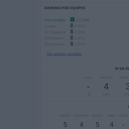
RANKING POR EQUIPOS
Virtus Entella
3 (7,5%)
Gubbio
2 (5%)
AC Reggiana
2 (5%)
ACN Siena 1904
2 (5%)
US Ancona 1905
2 (5%)
Ver ranking completo
Nº DE 
LUNES
MARTES
MIÉR
-
4
- %
10%
7,
ENERO
FEBRERO
MARZO
ABRIL
MAYO
5
4
5
4
-