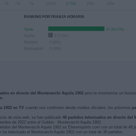
- %
- %
- %
12,5%
17,5%
15%
10%
RANKING POR FRANJA HORARIA
Tarde
37 (92,5%)
Noche
3 (7,5%)
Mañana
0 (0%)
Madrugada
0 (0%)
isados en directo del Montevarchi Aquila 1902
pero te mostramos un histori
ón
.
a 1902 en TV
cuando nos confirmen desde medios oficiales, los próximos
pa
nzos de esta web, se han publicado
40 partidos televisados en directo del
tiembre de 2022 entre el Gubbio - Montevarchi Aquila 1902.
artidos del Montevarchi Aquila 1902 es Elevensports.com con un total de 40 p
ha televisado el Montevarchi Aquila 1902 con un total de 38 partidos.