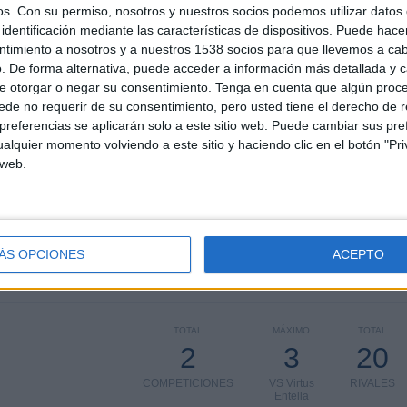
os.
Con su permiso, nosotros y nuestros socios podemos utilizar datos 
el
04/09/2022
, podemos dar los siguientes datos:
identificación mediante las características de dispositivos. Puede hacer
ntimiento a nosotros y a nuestros 1538 socios para que llevemos a ca
. De forma alternativa, puede acceder a información más detallada y 
ÚLTIMO PARTIDO EN ABIERTO
e otorgar o negar su consentimiento.
Tenga en cuenta que algún proc
de no requerir de su consentimiento, pero usted tiene el derecho de r
Rimini - Montevarchi Aquila 1902
referencias se aplicarán solo a este sitio web. Puede cambiar sus pref
23/04/2023 Serie C por Elevensports.com
alquier momento volviendo a este sitio y haciendo clic en el botón "Pri
 web.
PARTIDOS
DÍAS
TOTAL
0
1201
2
CONSECUTIVOS
SIN PARTIDO
CANALES TV
ÁS OPCIONES
ACEPTO
DE PAGO
GRATUÍTO
TOTAL
MÁXIMO
TOTAL
2
3
20
COMPETICIONES
VS Virtus
RIVALES
Entella