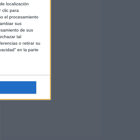
de localización
 clic para
bo el procesamiento
cambiar sus
esamiento de sus
echazar tal
erencias o retirar su
vacidad" en la parte