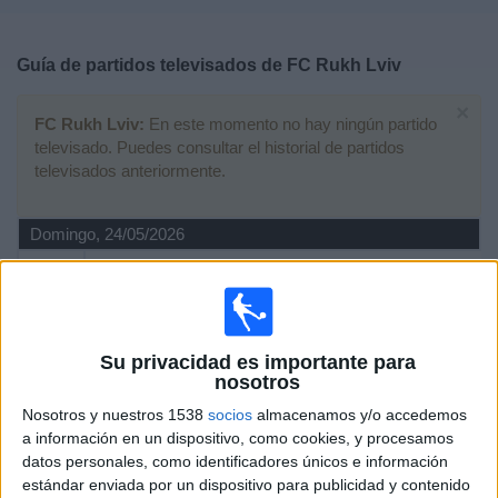
Deportes
Guía de partidos televisados de
FC Rukh Lviv
Noticias
×
FC Rukh Lviv:
En este momento no hay ningún partido
Widget
televisado. Puedes consultar el historial de partidos
televisados anteriormente.
Domingo, 24/05/2026
12:00
Premier League Ucrania
FC Polissya Zhytomyr
FC Rukh Lviv
Su privacidad es importante para
OneFootball PPV
nosotros
Nosotros y nuestros 1538
socios
almacenamos y/o accedemos
Sábado, 25/04/2026
a información en un dispositivo, como cookies, y procesamos
datos personales, como identificadores únicos e información
17:00
Premier League Ucrania
estándar enviada por un dispositivo para publicidad y contenido