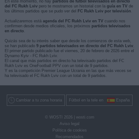
En este momento, no hay
partidos de fútbol televisados en directo
del FC Rukh Lviv
pero te mostramos un historial con la
guía en TV
de
los últimos partidos que se pudo ver del
FC Rukh Lviv por televisión
.
Actualizaremos está
agenda del FC Rukh Lviv en TV
cuando nos
confirmen desde medios oficiales, los próximos
partidos televisados
en directo
.
Quizás sea de tu interés saber que desde los comienzos de esta web,
se han publicado
9 partidos televisados en directo del FC Rukh Lviv
.
El primer partido publicado fue el viernes, 20 de febrero de 2026 entre el
Dynamo Kyiv - FC Rukh Lviv.
El canal que más partidos en directo ha televisado partidos del FC
Rukh Lviv es OneFootball PPV con un total de 9 partidos.
Y es la competición Premier League Ucrania en las que más veces se
ha televisado el FC Rukh Lviv con un total de 9 partidos.
Cambiar a tu zona horaria
Fútbol en la tele en
España
© WOSTI 2026 |
wosti.com
Aviso legal
Política de cookies
Recomendados