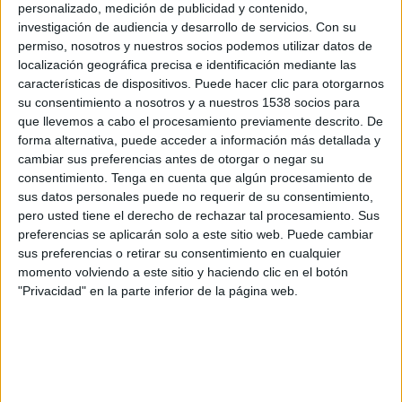
personalizado, medición de publicidad y contenido,
FC Rukh Lviv
investigación de audiencia y desarrollo de servicios.
Con su
Karpaty Lviv
permiso, nosotros y nuestros socios podemos utilizar datos de
OneFootball PPV
localización geográfica precisa e identificación mediante las
características de dispositivos. Puede hacer clic para otorgarnos
Domingo, 19/04/2026
su consentimiento a nosotros y a nuestros 1538 socios para
que llevemos a cabo el procesamiento previamente descrito. De
12:00
Premier League Ucrania
forma alternativa, puede acceder a información más detallada y
cambiar sus preferencias antes de otorgar o negar su
FC Kryvbas
consentimiento.
Tenga en cuenta que algún procesamiento de
FC Rukh Lviv
sus datos personales puede no requerir de su consentimiento,
OneFootball PPV
pero usted tiene el derecho de rechazar tal procesamiento. Sus
preferencias se aplicarán solo a este sitio web. Puede cambiar
sus preferencias o retirar su consentimiento en cualquier
momento volviendo a este sitio y haciendo clic en el botón
"Privacidad" en la parte inferior de la página web.