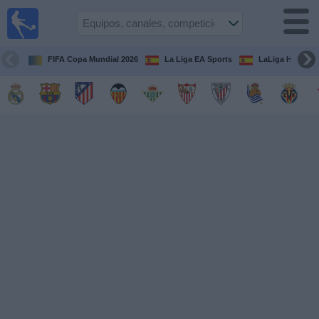
Fútbol
en la
TV
FIFA Copa Mundial 2026
La Liga EA Sports
LaLiga Hypermo
Guía de
Partidos
Televisados
Fútbol
hoy
Equipos
Competiciones
Canales
TV
Otros