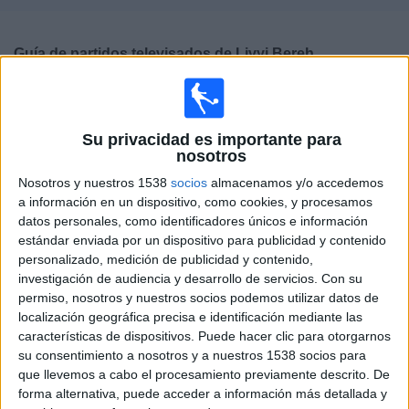
Deportes
Guía de partidos televisados de
Livyi Bereh
Noticias
Partidos de hoy sábado, 08/08/2026
Widget
14:30
Premier League Ucrania
Su privacidad es importante para
nosotros
Livyi Bereh
FC Kudrivka
Nosotros y nuestros 1538
socios
almacenamos y/o accedemos
a información en un dispositivo, como cookies, y procesamos
OneFootball PPV
datos personales, como identificadores únicos e información
estándar enviada por un dispositivo para publicidad y contenido
Sábado, 15/08/2026
personalizado, medición de publicidad y contenido,
investigación de audiencia y desarrollo de servicios.
Con su
02:00
Premier League Ucrania
permiso, nosotros y nuestros socios podemos utilizar datos de
localización geográfica precisa e identificación mediante las
FC Kryvbas
características de dispositivos. Puede hacer clic para otorgarnos
Livyi Bereh
su consentimiento a nosotros y a nuestros 1538 socios para
OneFootball PPV
que llevemos a cabo el procesamiento previamente descrito. De
forma alternativa, puede acceder a información más detallada y