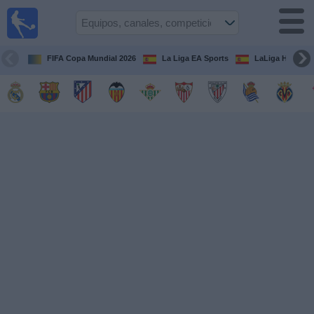
Fútbol
en la
TV
FIFA Copa Mundial 2026
La Liga EA Sports
LaLiga Hypermo
Guía de
Partidos
Televisados
Fútbol
hoy
Equipos
Competiciones
Canales
TV
Otros