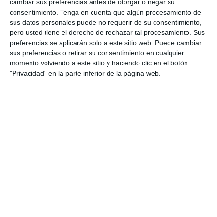
cambiar sus preferencias antes de otorgar o negar su
DATOS ESTADÍSTICOS DEL EQUIPO LIVYI BEREH EN
consentimiento.
Tenga en cuenta que algún procesamiento de
TELEVISIÓN EN ESPAÑA
sus datos personales puede no requerir de su consentimiento,
pero usted tiene el derecho de rechazar tal procesamiento. Sus
A fecha de hoy
07/08/2026
y desde que esta web recoge los datos
preferencias se aplicarán solo a este sitio web. Puede cambiar
estadísticos de cuándo y dónde se televisan los partidos de
Fútbol
del
sus preferencias o retirar su consentimiento en cualquier
equipo
Livyi Bereh
en
España
, que fue el
29/05/2024
, podemos dar los
momento volviendo a este sitio y haciendo clic en el botón
siguientes datos:
"Privacidad" en la parte inferior de la página web.
33
PARTIDOS TELEVISADOS
2 partidos en abierto
6,06%
31 partidos de pago
93,94%
ÚLTIMO PARTIDO EN ABIERTO
FC Rukh Lviv - Livyi Bereh
24/11/2024 Premier League Ucrania por OneFootball PPV, LaLiga+ Plus,
LaLiga+