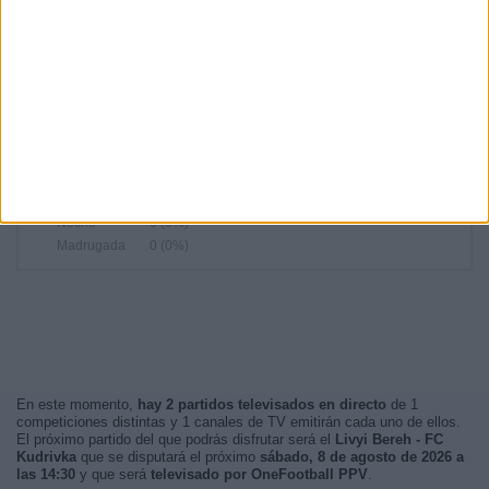
14:30
15 (45,45%)
17:00
11 (33,33%)
12:00
6 (18,18%)
15:00
1 (3,03%)
RANKING POR FRANJA HORARIA
Tarde
33 (100%)
Mañana
0 (0%)
Noche
0 (0%)
Madrugada
0 (0%)
En este momento,
hay 2 partidos televisados en directo
de 1
competiciones distintas y 1 canales de TV emitirán cada uno de ellos.
El próximo partido del que podrás disfrutar será el
Livyi Bereh - FC
Kudrivka
que se disputará el próximo
sábado, 8 de agosto de 2026 a
las 14:30
y que será
televisado por OneFootball PPV
.