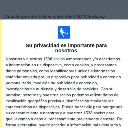
Deportes
Guía de partidos televisados de
LNZ Cherkasy
Noticias
Lunes, 10/08/2026
Widget
17:00
Premier League Ucrania
Su privacidad es importante para
Karpaty Lviv
nosotros
LNZ Cherkasy
Nosotros y nuestros 1538
socios
almacenamos y/o accedemos
a información en un dispositivo, como cookies, y procesamos
OneFootball PPV
datos personales, como identificadores únicos e información
estándar enviada por un dispositivo para publicidad y contenido
Sábado, 15/08/2026
personalizado, medición de publicidad y contenido,
02:00
investigación de audiencia y desarrollo de servicios.
Con su
Premier League Ucrania
permiso, nosotros y nuestros socios podemos utilizar datos de
LNZ Cherkasy
localización geográfica precisa e identificación mediante las
características de dispositivos. Puede hacer clic para otorgarnos
Chernomorets Odessa
su consentimiento a nosotros y a nuestros 1538 socios para
OneFootball PPV
que llevemos a cabo el procesamiento previamente descrito. De
forma alternativa, puede acceder a información más detallada y