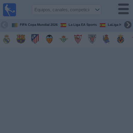
Fútbol
en la
TV
FIFA Copa Mundial 2026
La Liga EA Sports
LaLiga Hypermo
Guía de
Partidos
Televisados
Fútbol
hoy
Equipos
Competiciones
Canales
TV
Otros