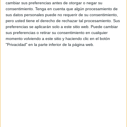
cambiar sus preferencias antes de otorgar o negar su
DATOS ESTADÍSTICOS DEL EQUIPO LNZ CHERKASY EN
consentimiento.
Tenga en cuenta que algún procesamiento de
TELEVISIÓN EN ESPAÑA
sus datos personales puede no requerir de su consentimiento,
pero usted tiene el derecho de rechazar tal procesamiento. Sus
A fecha de hoy
08/08/2026
y desde que esta web recoge los datos
preferencias se aplicarán solo a este sitio web. Puede cambiar
estadísticos de cuándo y dónde se televisan los partidos de
Fútbol
del
sus preferencias o retirar su consentimiento en cualquier
equipo
LNZ Cherkasy
en
España
, que fue el
17/09/2023
, podemos dar
momento volviendo a este sitio y haciendo clic en el botón
los siguientes datos:
"Privacidad" en la parte inferior de la página web.
78
PARTIDOS TELEVISADOS
4 partidos en abierto
5,13%
74 partidos de pago
94,87%
ÚLTIMO PARTIDO EN ABIERTO
Vorskla Poltava - LNZ Cherkasy
23/11/2024 Premier League Ucrania por OneFootball PPV, LaLiga+ Plus,
LaLiga+