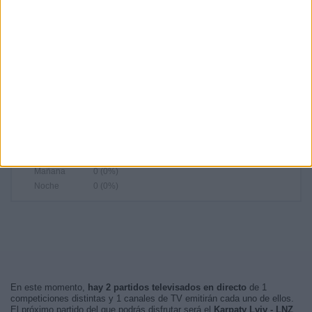
14:30
35 (44,87%)
12:00
26 (33,33%)
17:00
10 (12,82%)
14:00
3 (3,85%)
16:00
2 (2,56%)
RANKING POR FRANJA HORARIA
Tarde
77 (98,72%)
Madrugada
1 (1,28%)
Mañana
0 (0%)
Noche
0 (0%)
En este momento,
hay 2 partidos televisados en directo
de 1
competiciones distintas y 1 canales de TV emitirán cada uno de ellos.
El próximo partido del que podrás disfrutar será el
Karpaty Lviv - LNZ