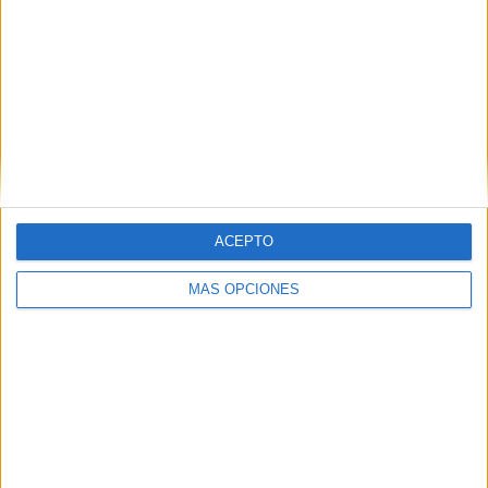
1
6
22
COMPETICIONES
VS Shakhtar
RIVALES
Donetsk
RANKING POR EQUIPOS
Shakhtar Donetsk
6 (7,69%)
FC Rukh Lviv
6 (7,69%)
FC Obolón-Brovar
6 (7,69%)
FC Kolos Kovalivka
6 (7,69%)
NK Veres Rivne
5 (6,41%)
ACEPTO
Ver ranking completo
MÁS OPCIONES
RANKING POR COMPETICIONES
Premier League Ucrania
78 (100%)
Ver ranking completo