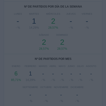
Nº DE PARTIDOS POR DÍA DE LA SEMANA
LUNES
MARTES
MIÉRCOLES
JUEVES
VIERNES
-
1
2
-
-
- %
14,29%
28,57%
- %
- %
SÁBADO
DOMINGO
2
2
28,57%
28,57%
Nº DE PARTIDOS POR MES
ENERO
FEBRERO
MARZO
ABRIL
MAYO
JUNIO
JULIO
AGOSTO
6
1
-
-
-
-
-
-
85,71%
14,29%
- %
- %
- %
- %
- %
- %
SEPTIEMBRE
OCTUBRE
NOVIEMBRE
DICIEMBRE
-
-
-
-
- %
- %
- %
- %