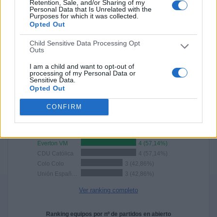
Retention, Sale, and/or Sharing of my
PARTIDO
GRATUÍTO
Personal Data that Is Unrelated with the
Purposes for which it was collected.
Opted Out
1 Canales de pago
100%
Child Sensitive Data Processing Opt
Outs
0 Canales en abierto
0%
I am a child and want to opt-out of
processing of my Personal Data or
TOTAL
TOTAL
Sensitive Data.
4
1
Opted Out
Total equipos
CANALES
CONFIRM
Ranking equipos por nº de partidos
Everton VM
4 (57,14%)
CDU Católica
4 (57,14%)
Colo Colo
3 (42,86%)
Unión Española
3 (42,86%)
Ver ranking completo
Ranking equipos por nº de partidos en abierto