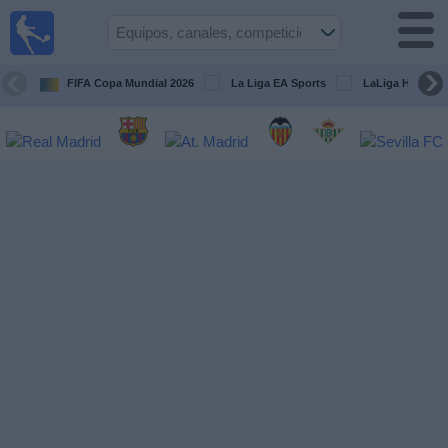
Fútbol
en la
TV
FIFA Copa Mundial 2026
La Liga EA Sports
LaLiga Hypermo
Guía de
Partidos
Televisados
Fútbol
hoy
Equipos
Competiciones
Canales
TV
Otros