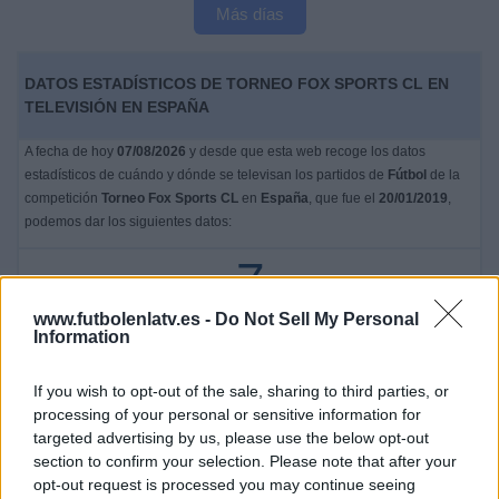
Más días
DATOS ESTADÍSTICOS DE TORNEO FOX SPORTS CL EN
TELEVISIÓN EN ESPAÑA
A fecha de hoy
07/08/2026
y desde que esta web recoge los datos
estadísticos de cuándo y dónde se televisan los partidos de
Fútbol
de la
competición
Torneo Fox Sports CL
en
España
, que fue el
20/01/2019
,
podemos dar los siguientes datos:
7
www.futbolenlatv.es -
Do Not Sell My Personal
PARTIDOS TELEVISADOS
Information
0 partidos en abierto
0%
If you wish to opt-out of the sale, sharing to third parties, or
7 partidos de pago
processing of your personal or sensitive information for
100%
targeted advertising by us, please use the below opt-out
section to confirm your selection. Please note that after your
PARTIDO MÁS REPETIDO
opt-out request is processed you may continue seeing