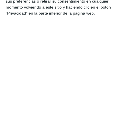
sus preferencias o retirar su consentimiento en cualquier
Más días
momento volviendo a este sitio y haciendo clic en el botón
"Privacidad" en la parte inferior de la página web.
DATOS ESTADÍSTICOS DEL EQUIPO COMUNICACIONES FC
EN TELEVISIÓN EN ESPAÑA
A fecha de hoy
09/08/2026
y desde que esta web recoge los datos
estadísticos de cuándo y dónde se televisan los partidos de
Fútbol
del
equipo
Comunicaciones FC
en
España
, que fue el
06/09/2020
, podemos
dar los siguientes datos:
45
PARTIDOS TELEVISADOS
17 partidos en abierto
37,78%
28 partidos de pago
62,22%
ÚLTIMO PARTIDO EN ABIERTO