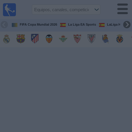
Fútbol
en la
TV
FIFA Copa Mundial 2026
La Liga EA Sports
LaLiga Hypermo
Guía de
Partidos
Televisados
Fútbol
hoy
Equipos
Competiciones
Canales
TV
Otros