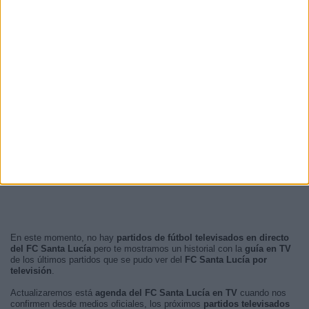
20:00
1 (9,09%)
02:00
1 (9,09%)
23:00
1 (9,09%)
RANKING POR FRANJA HORARIA
Noche
7 (63,64%)
Tarde
3 (27,27%)
Madrugada
1 (9,09%)
Mañana
0 (0%)
En este momento, no hay
partidos de fútbol televisados en directo
del FC Santa Lucía
pero te mostramos un historial con la
guía en TV
de los últimos partidos que se pudo ver del
FC Santa Lucía por
televisión
.
Actualizaremos está
agenda del FC Santa Lucía en TV
cuando nos
confirmen desde medios oficiales, los próximos
partidos televisados