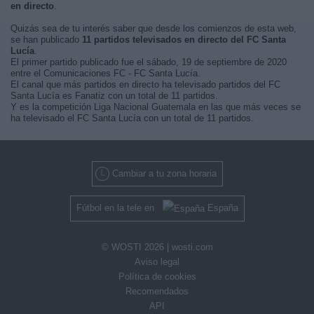
en directo
.
Quizás sea de tu interés saber que desde los comienzos de esta web,
se han publicado
11 partidos televisados en directo del FC Santa
Lucía
.
El primer partido publicado fue el sábado, 19 de septiembre de 2020
entre el Comunicaciones FC - FC Santa Lucía.
El canal que más partidos en directo ha televisado partidos del FC
Santa Lucía es Fanatiz con un total de 11 partidos.
Y es la competición Liga Nacional Guatemala en las que más veces se
ha televisado el FC Santa Lucía con un total de 11 partidos.
Cambiar a tu zona horaria
Fútbol en la tele en
España
© WOSTI 2026 |
wosti.com
Aviso legal
Política de cookies
Recomendados
API