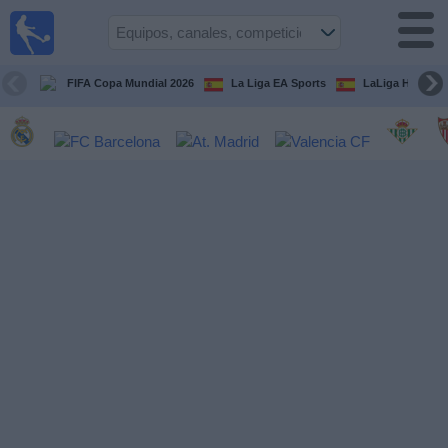
Fútbol
en la
TV
FIFA Copa Mundial 2026
La Liga EA Sports
LaLiga Hypermo
Guía de
Partidos
Televisados
Fútbol
hoy
Equipos
Competiciones
Canales
TV
Otros