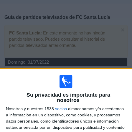
Deportes
Guía de partidos televisados de
FC Santa Lucía
Noticias
×
FC Santa Lucía:
En este momento no hay ningún
Widget
partido televisado. Puedes consultar el historial de
partidos televisados anteriormente.
Domingo, 31/07/2022
20:00
Liga Nacional Guatemala
Torneo Apertura
Deportivo Iztapa
Su privacidad es importante para
FC Santa Lucía
nosotros
Fanatiz (Ver en directo)
Nosotros y nuestros 1538
socios
almacenamos y/o accedemos
a información en un dispositivo, como cookies, y procesamos
Domingo, 15/05/2022
datos personales, como identificadores únicos e información
estándar enviada por un dispositivo para publicidad y contenido
02:00
Liga Nacional Guatemala