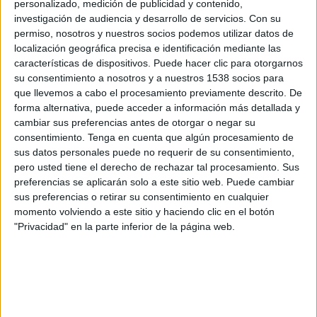
personalizado, medición de publicidad y contenido,
1/4 Final Clausura
investigación de audiencia y desarrollo de servicios.
Con su
permiso, nosotros y nuestros socios podemos utilizar datos de
Comunicaciones FC
localización geográfica precisa e identificación mediante las
FC Santa Lucía
características de dispositivos. Puede hacer clic para otorgarnos
Fanatiz (Ver en directo)
su consentimiento a nosotros y a nuestros 1538 socios para
que llevemos a cabo el procesamiento previamente descrito. De
Miércoles, 04/05/2022
forma alternativa, puede acceder a información más detallada y
cambiar sus preferencias antes de otorgar o negar su
23:30
Liga Nacional Guatemala
consentimiento.
Tenga en cuenta que algún procesamiento de
Torneo Clausura
sus datos personales puede no requerir de su consentimiento,
pero usted tiene el derecho de rechazar tal procesamiento. Sus
Cobán Imperial
preferencias se aplicarán solo a este sitio web. Puede cambiar
FC Santa Lucía
sus preferencias o retirar su consentimiento en cualquier
Fanatiz (Ver en directo)
momento volviendo a este sitio y haciendo clic en el botón
"Privacidad" en la parte inferior de la página web.