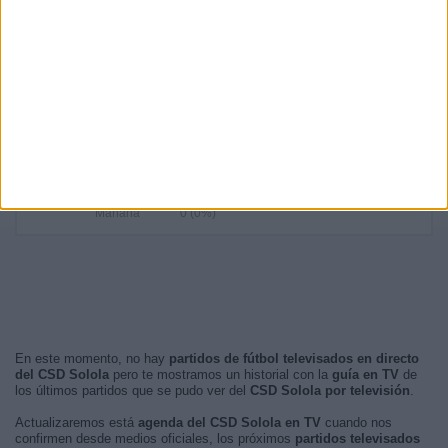
18:00
2 (22,22%)
21:00
2 (22,22%)
04:00
1 (11,11%)
03:00
1 (11,11%)
RANKING POR FRANJA HORARIA
Noche
5 (55,56%)
Tarde
2 (22,22%)
Madrugada
2 (22,22%)
Mañana
0 (0%)
En este momento, no hay
partidos de fútbol televisados en directo
del CSD Solola
pero te mostramos un historial con la
guía en TV
de
los últimos partidos que se pudo ver del
CSD Solola por televisión
.
Actualizaremos está
agenda del CSD Solola en TV
cuando nos
confirmen desde medios oficiales, los próximos
partidos televisados