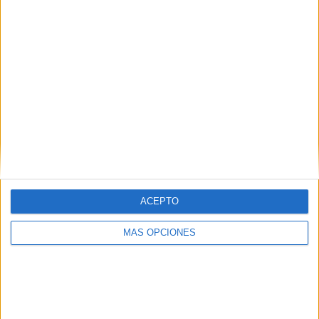
RANKING POR CANALES
Fanatiz
9 (100%)
Ver ranking completo
PARTIDOS
DÍAS
TOTAL
9
1822
1
CONSECUTIVOS
SIN PARTIDO
CANALES TV
DE PAGO
GRATUÍTO
7 partidos en local
77,78%
ACEPTO
2 partidos de visitante
MÁS OPCIONES
22,22%
TOTAL
MÁXIMO
TOTAL
1
2
7
COMPETICIONES
VS
RIVALES
Comunicaciones
FC