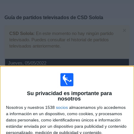
Deportes
Guía de partidos televisados de
CSD Solola
Noticias
×
CSD Solola:
En este momento no hay ningún partido
Widget
televisado. Puedes consultar el historial de partidos
televisados anteriormente.
Jueves, 05/05/2022
04:00
Liga Nacional Guatemala
Torneo Clausura
Xelajú MC
Su privacidad es importante para
nosotros
CSD Solola
Fanatiz (Ver en directo)
Nosotros y nuestros 1538
socios
almacenamos y/o accedemos
a información en un dispositivo, como cookies, y procesamos
datos personales, como identificadores únicos e información
Martes, 26/04/2022
estándar enviada por un dispositivo para publicidad y contenido
03:00
Liga Nacional Guatemala
personalizado, medición de publicidad y contenido,