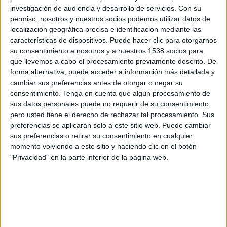
Torneo Clausura
investigación de audiencia y desarrollo de servicios.
Con su
permiso, nosotros y nuestros socios podemos utilizar datos de
Comunicaciones FC
localización geográfica precisa e identificación mediante las
CSD Solola
características de dispositivos. Puede hacer clic para otorgarnos
su consentimiento a nosotros y a nuestros 1538 socios para
Fanatiz (Ver en directo)
que llevemos a cabo el procesamiento previamente descrito. De
forma alternativa, puede acceder a información más detallada y
Domingo, 17/04/2022
cambiar sus preferencias antes de otorgar o negar su
consentimiento.
Tenga en cuenta que algún procesamiento de
19:00
Liga Nacional Guatemala
sus datos personales puede no requerir de su consentimiento,
Torneo Clausura
pero usted tiene el derecho de rechazar tal procesamiento. Sus
CSD Solola
preferencias se aplicarán solo a este sitio web. Puede cambiar
sus preferencias o retirar su consentimiento en cualquier
Deportivo Guastatoya
momento volviendo a este sitio y haciendo clic en el botón
Fanatiz (Ver en directo)
"Privacidad" en la parte inferior de la página web.