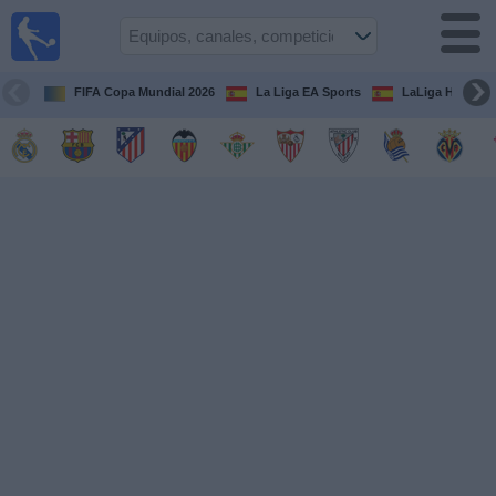
Fútbol
en la
TV
FIFA Copa Mundial 2026
La Liga EA Sports
LaLiga Hypermo
Guía de
Partidos
Televisados
Fútbol
hoy
Equipos
Competiciones
Canales
TV
Otros