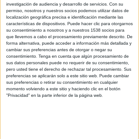
Semifinales Clausura
investigación de audiencia y desarrollo de servicios.
Con su
permiso, nosotros y nuestros socios podemos utilizar datos de
Comunicaciones FC
localización geográfica precisa e identificación mediante las
características de dispositivos. Puede hacer clic para otorgarnos
Deportivo Malacateco
su consentimiento a nosotros y a nuestros 1538 socios para
Fanatiz (Ver en directo)
que llevemos a cabo el procesamiento previamente descrito. De
forma alternativa, puede acceder a información más detallada y
Jueves, 12/05/2022
cambiar sus preferencias antes de otorgar o negar su
consentimiento.
Tenga en cuenta que algún procesamiento de
23:00
Liga Nacional Guatemala
sus datos personales puede no requerir de su consentimiento,
1/4 Final Clausura
pero usted tiene el derecho de rechazar tal procesamiento. Sus
preferencias se aplicarán solo a este sitio web. Puede cambiar
Cobán Imperial
sus preferencias o retirar su consentimiento en cualquier
Deportivo Malacateco
momento volviendo a este sitio y haciendo clic en el botón
Fanatiz (Ver en directo)
"Privacidad" en la parte inferior de la página web.