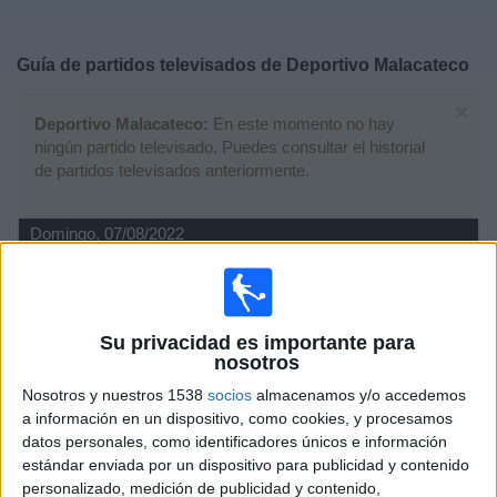
Deportes
Guía de partidos televisados de
Deportivo Malacateco
Noticias
×
Deportivo Malacateco:
En este momento no hay
Widget
ningún partido televisado. Puedes consultar el historial
de partidos televisados anteriormente.
Domingo, 07/08/2022
04:00
Liga Nacional Guatemala
Torneo Apertura
Xelajú MC
Su privacidad es importante para
nosotros
Deportivo Malacateco
Fanatiz (Ver en directo)
Nosotros y nuestros 1538
socios
almacenamos y/o accedemos
a información en un dispositivo, como cookies, y procesamos
datos personales, como identificadores únicos e información
Domingo, 22/05/2022
estándar enviada por un dispositivo para publicidad y contenido
02:00
Liga Nacional Guatemala
personalizado, medición de publicidad y contenido,