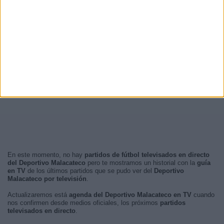
23:00
1 (10%)
RANKING POR FRANJA HORARIA
Noche
4 (40%)
Madrugada
4 (40%)
Tarde
2 (20%)
Mañana
0 (0%)
En este momento, no hay
partidos de fútbol televisados en directo
del Deportivo Malacateco
pero te mostramos un historial con la
guía
en TV
de los últimos partidos que se pudo ver del
Deportivo
Malacateco por televisión
.
Actualizaremos está
agenda del Deportivo Malacateco en TV
cuando
nos confirmen desde medios oficiales, los próximos
partidos
televisados en directo
.