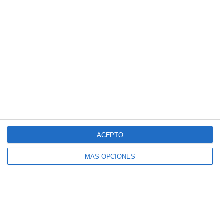
RANKING POR CANALES
Fanatiz
10 (100%)
Ver ranking completo
PARTIDOS
DÍAS
TOTAL
10
2147
1
CONSECUTIVOS
SIN PARTIDO
CANALES TV
DE PAGO
GRATUÍTO
0 partidos en local
ACEPTO
0%
10 partidos de visitante
MÁS OPCIONES
100%
TOTAL
MÁXIMO
TOTAL
1
3
4
COMPETICIONES
VS Xelajú MC
RIVALES