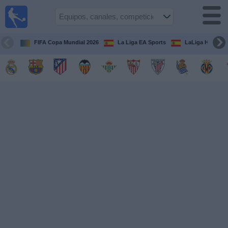
Fútbol
en la
TV
FIFA Copa Mundial 2026
La Liga EA Sports
LaLiga Hypermo
Guía de
Partidos
Televisados
Fútbol
hoy
Equipos
Competiciones
Canales
TV
Otros