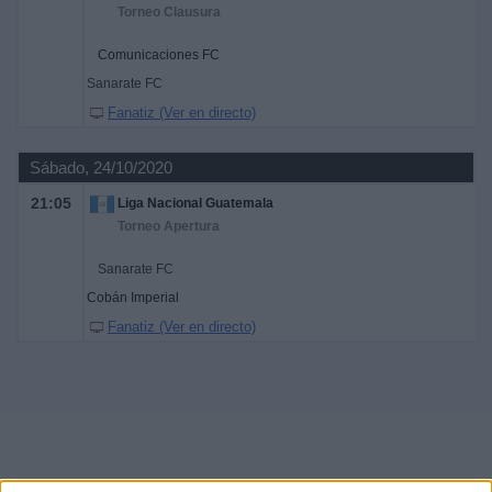
Torneo Clausura
Comunicaciones FC
Sanarate FC
Fanatiz (Ver en directo)
Sábado, 24/10/2020
21:05
Liga Nacional Guatemala
Torneo Apertura
Sanarate FC
Cobán Imperial
Fanatiz (Ver en directo)