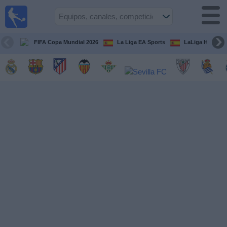
Fútbol
en la
TV
FIFA Copa Mundial 2026
La Liga EA Sports
LaLiga Hypermo
Guía de
Partidos
Televisados
Fútbol
hoy
Equipos
Competiciones
Canales
TV
Otros