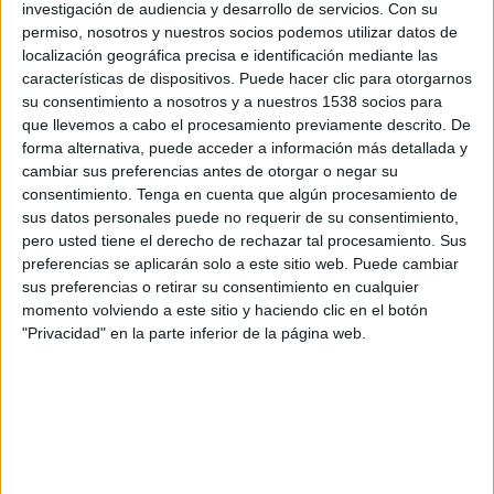
investigación de audiencia y desarrollo de servicios.
Con su
CD Guadiaro
permiso, nosotros y nuestros socios podemos utilizar datos de
Trebujena CF
localización geográfica precisa e identificación mediante las
RFAF TV
características de dispositivos. Puede hacer clic para otorgarnos
su consentimiento a nosotros y a nuestros 1538 socios para
Sábado, 01/04/2023
que llevemos a cabo el procesamiento previamente descrito. De
forma alternativa, puede acceder a información más detallada y
17:30
Copa Provincial RFAF
cambiar sus preferencias antes de otorgar o negar su
consentimiento.
Tenga en cuenta que algún procesamiento de
Trebujena CF
sus datos personales puede no requerir de su consentimiento,
CD Guadiaro
pero usted tiene el derecho de rechazar tal procesamiento. Sus
RFAF TV
preferencias se aplicarán solo a este sitio web. Puede cambiar
sus preferencias o retirar su consentimiento en cualquier
momento volviendo a este sitio y haciendo clic en el botón
"Privacidad" en la parte inferior de la página web.