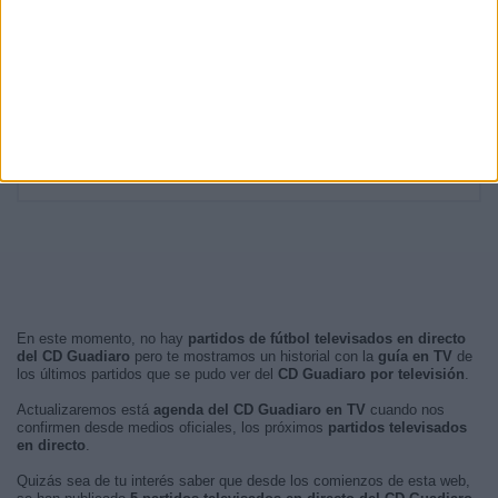
19:00
1 (25%)
RANKING POR FRANJA HORARIA
Tarde
3 (75%)
Noche
1 (25%)
Mañana
0 (0%)
Madrugada
0 (0%)
En este momento, no hay
partidos de fútbol televisados en directo
del CD Guadiaro
pero te mostramos un historial con la
guía en TV
de
los últimos partidos que se pudo ver del
CD Guadiaro por televisión
.
Actualizaremos está
agenda del CD Guadiaro en TV
cuando nos
confirmen desde medios oficiales, los próximos
partidos televisados
en directo
.
Quizás sea de tu interés saber que desde los comienzos de esta web,