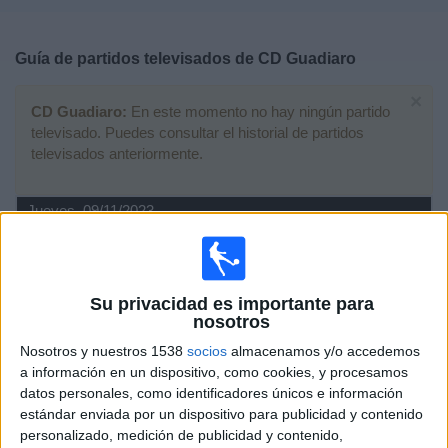
Deportes
Guía de partidos televisados de
CD Guadiaro
Noticias
×
CD Guadiaro:
En este momento no hay ningún partido
Widget
televisado. Puedes consultar el historial de partidos
televisados anteriormente.
Jueves, 09/11/2023
20:00
Amistoso
CD Guadiaro
Su privacidad es importante para
Cádiz CF
nosotros
Canal por confirmar
Nosotros y nuestros 1538
socios
almacenamos y/o accedemos
a información en un dispositivo, como cookies, y procesamos
Sábado, 08/04/2023
datos personales, como identificadores únicos e información
estándar enviada por un dispositivo para publicidad y contenido
17:30
Copa Provincial RFAF
personalizado, medición de publicidad y contenido,