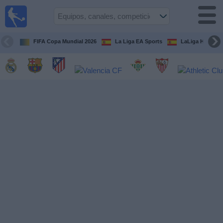
Fútbol
en la
TV
FIFA Copa Mundial 2026
La Liga EA Sports
LaLiga Hypermo
Guía de
Partidos
Televisados
Fútbol
hoy
Equipos
Competiciones
Canales
TV
Otros