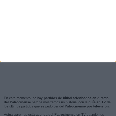
20:30
4 (28,57%)
00:00
3 (21,43%)
15:00
3 (21,43%)
20:00
1 (7,14%)
22:00
1 (7,14%)
RANKING POR FRANJA HORARIA
Noche
7 (50%)
Madrugada
4 (28,57%)
Tarde
3 (21,43%)
Mañana
0 (0%)
En este momento, no hay
partidos de fútbol televisados en directo
del Patrocinense
pero te mostramos un historial con la
guía en TV
de
los últimos partidos que se pudo ver del
Patrocinense por televisión
.
Actualizaremos está
agenda del Patrocinense en TV
cuando nos