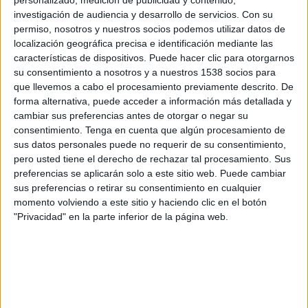
personalizado, medición de publicidad y contenido,
investigación de audiencia y desarrollo de servicios.
Con su
permiso, nosotros y nuestros socios podemos utilizar datos de
localización geográfica precisa e identificación mediante las
Patrocinense
características de dispositivos. Puede hacer clic para otorgarnos
Ipatinga MG
su consentimiento a nosotros y a nuestros 1538 socios para
Fanatiz (Ver en directo)
Brasileirão Play
que llevemos a cabo el procesamiento previamente descrito. De
forma alternativa, puede acceder a información más detallada y
cambiar sus preferencias antes de otorgar o negar su
Sábado, 02/03/2024
consentimiento.
Tenga en cuenta que algún procesamiento de
20:30
Campeonato Mineiro
sus datos personales puede no requerir de su consentimiento,
pero usted tiene el derecho de rechazar tal procesamiento. Sus
preferencias se aplicarán solo a este sitio web. Puede cambiar
Patrocinense
sus preferencias o retirar su consentimiento en cualquier
momento volviendo a este sitio y haciendo clic en el botón
Pouso Alegre
"Privacidad" en la parte inferior de la página web.
Fanatiz (Ver en directo)
Brasileirão Play