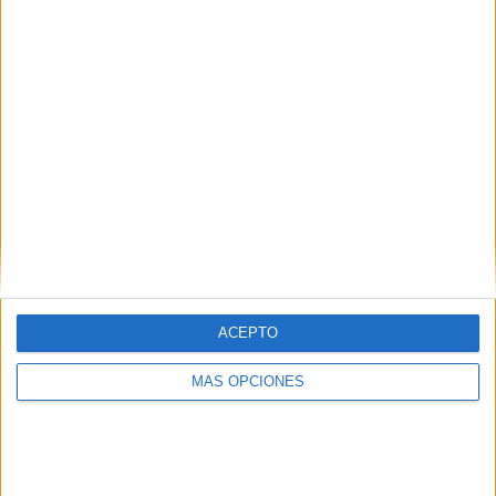
100%
RANKING POR CANALES
Fanatiz
14 (100%)
Brasileirão Play
14 (100%)
Ver ranking completo
PARTIDOS
DÍAS
TOTAL
14
1281
2
CONSECUTIVOS
SIN PARTIDO
CANALES TV
DE PAGO
GRATUÍTO
ACEPTO
7 partidos en local
50%
MÁS OPCIONES
7 partidos de visitante
50%
TOTAL
MÁXIMO
TOTAL
1
2
11