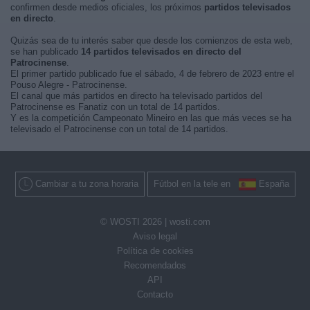
confirmen desde medios oficiales, los próximos
partidos televisados
en directo
.
Quizás sea de tu interés saber que desde los comienzos de esta web,
se han publicado
14 partidos televisados en directo del
Patrocinense
.
El primer partido publicado fue el sábado, 4 de febrero de 2023 entre el
Pouso Alegre - Patrocinense.
El canal que más partidos en directo ha televisado partidos del
Patrocinense es Fanatiz con un total de 14 partidos.
Y es la competición Campeonato Mineiro en las que más veces se ha
televisado el Patrocinense con un total de 14 partidos.
Cambiar a tu zona horaria
Fútbol en la tele en
España
© WOSTI 2026 |
wosti.com
Aviso legal
Política de cookies
Recomendados
API
Contacto