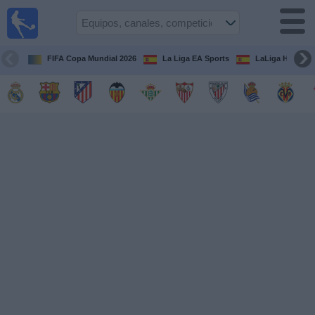
Fútbol
en la
TV
FIFA Copa Mundial 2026
La Liga EA Sports
LaLiga Hypermo
Guía de
Partidos
Televisados
Fútbol
hoy
Equipos
Competiciones
Canales
TV
Otros