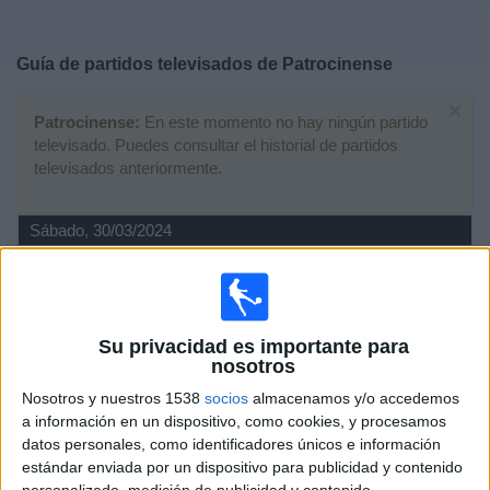
Deportes
Guía de partidos televisados de
Patrocinense
Noticias
×
Patrocinense:
En este momento no hay ningún partido
Widget
televisado. Puedes consultar el historial de partidos
televisados anteriormente.
Sábado, 30/03/2024
20:30
Campeonato Mineiro
Patrocinense
Su privacidad es importante para
nosotros
Democrata GV
Nosotros y nuestros 1538
socios
almacenamos y/o accedemos
Fanatiz (Ver en directo)
Brasileirão Play
a información en un dispositivo, como cookies, y procesamos
datos personales, como identificadores únicos e información
Viernes, 22/03/2024
estándar enviada por un dispositivo para publicidad y contenido
00:00
Campeonato Mineiro