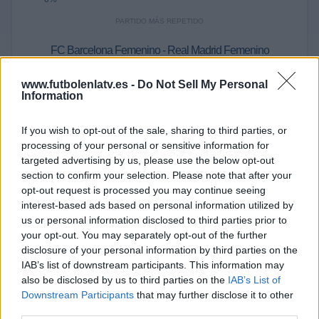
PARTIDO MÁS REPETIDO
FC Barcelona Femenino - Real Madrid Femenino
5
www.futbolenlatv.es -
Do Not Sell My Personal
ÚLTIMO PARTIDO EN ABIERTO
Information
FC Barcelona Femenino - Real
If you wish to opt-out of the sale, sharing to third parties, or
Madrid Femenino
processing of your personal or sensitive information for
24/01/2026 Supercopa España
Femenina por La 2 TVE,
targeted advertising by us, please use the below opt-out
Teledeporte, La 2 Cat, RTVE Play,
section to confirm your selection. Please note that after your
TV3
opt-out request is processed you may continue seeing
ÚLTIMO PARTIDO DE PAGO
interest-based ads based on personal information utilized by
us or personal information disclosed to third parties prior to
-
your opt-out. You may separately opt-out of the further
- por
disclosure of your personal information by third parties on the
IAB’s list of downstream participants. This information may
RANKING POR CANALES
also be disclosed by us to third parties on the
IAB’s List of
Downstream Participants
that may further disclose it to other
RTVE Play
15 (71,43%)
third parties.
Teledeporte
14 (66,67%)