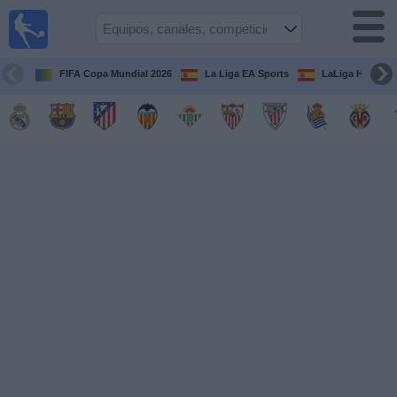
Fútbol
en la
TV
FIFA Copa Mundial 2026
La Liga EA Sports
LaLiga Hypermo
Guía de
Partidos
Televisados
Fútbol
hoy
Equipos
Competiciones
Canales
TV
Otros