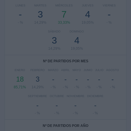
LUNES
MARTES
MIÉRCOLES
JUEVES
VIERNES
-
3
7
4
-
- %
14,29%
33,33%
19,05%
- %
SÁBADO
DOMINGO
3
4
14,29%
19,05%
Nº DE PARTIDOS POR MES
ENERO
FEBRERO
MARZO
ABRIL
MAYO
JUNIO
JULIO
AGOSTO
18
3
-
-
-
-
-
-
85,71%
14,29%
- %
- %
- %
- %
- %
- %
SEPTIEMBRE
OCTUBRE
NOVIEMBRE
DICIEMBRE
-
-
-
-
- %
- %
- %
- %
Nº DE PARTIDOS POR AÑO