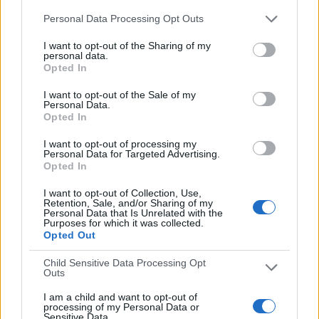
TV3
9 (42,86%)
Personal Data Processing Opt Outs
Esport3
8 (38,1%)
La 2 TVE
7 (33,33%)
I want to opt-out of the Sharing of my
personal data.
Ver ranking completo
Opted In
I want to opt-out of the Sale of my
MEDIA
DÍAS
TOTAL
Personal Data.
3,1
193
12
Opted In
CANALES POR
SIN PARTIDO
CANALES TV
I want to opt-out of processing my
PARTIDO
GRATUÍTO
Personal Data for Targeted Advertising.
Opted In
2 Canales de pago
I want to opt-out of Collection, Use,
16,67%
Retention, Sale, and/or Sharing of my
Personal Data that Is Unrelated with the
10 Canales en abierto
Purposes for which it was collected.
83,33%
Opted Out
TOTAL
TOTAL
Child Sensitive Data Processing Opt
8
12
Outs
Total equipos
CANALES
I am a child and want to opt-out of
processing of my Personal Data or
Sensitive Data.