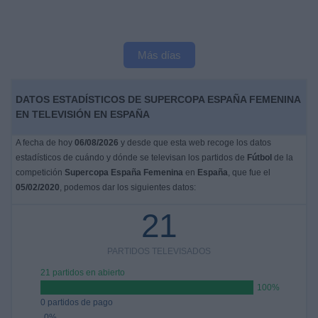
Más días
DATOS ESTADÍSTICOS DE SUPERCOPA ESPAÑA FEMENINA
EN TELEVISIÓN EN ESPAÑA
A fecha de hoy
06/08/2026
y desde que esta web recoge los datos
estadísticos de cuándo y dónde se televisan los partidos de
Fútbol
de la
competición
Supercopa España Femenina
en
España
, que fue el
05/02/2020
, podemos dar los siguientes datos:
21
PARTIDOS TELEVISADOS
21 partidos en abierto
100%
0 partidos de pago
0%