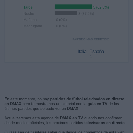
Tarde
5 (62,5%)
Noche
3 (37,5%)
Mañana
0 (0%)
Madrugada
0 (0%)
PARTIDO MÁS REPETIDO
Italia - España
1
En este momento, no hay
partidos de fútbol televisados en directo
en DMAX
pero te mostramos un historial con la
guía en TV
de los
últimos partidos que se pudo ver en
DMAX
.
Actualizaremos esta agenda de
DMAX en TV
cuando nos confirmen
desde medios oficiales, los próximos partidos
televisados en directo
.
Quizás sea de tu interés saber que desde los comienzos de esta web,