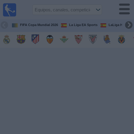
Fútbol
en la
TV
FIFA Copa Mundial 2026
La Liga EA Sports
LaLiga Hypermo
Guía de
Partidos
Televisados
Fútbol
hoy
Equipos
Competiciones
Canales
TV
Otros