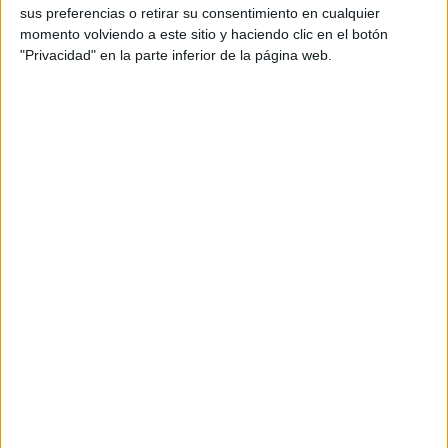
sus preferencias o retirar su consentimiento en cualquier
17:45
Europeo Sub-17
momento volviendo a este sitio y haciendo clic en el botón
Croacia 2017
"Privacidad" en la parte inferior de la página web.
1/4 Final
España
Francia
DMAX
Eurosport 1
Eurosport 1 Deutsch (M+ Astra)
Martes, 09/05/2017
12:00
Europeo Sub-17
Croacia 2017
España
Croacia
DMAX
Eurosport 2