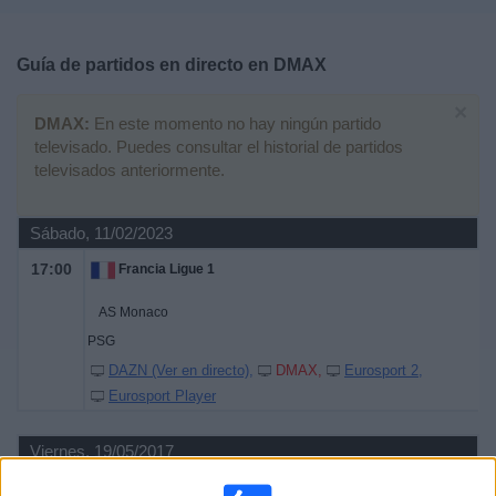
Deportes
Guía de partidos en directo en
DMAX
Noticias
×
DMAX:
En este momento no hay ningún partido
Widget
televisado. Puedes consultar el historial de partidos
televisados anteriormente.
Sábado, 11/02/2023
17:00
Francia Ligue 1
AS Monaco
PSG
DAZN (Ver en directo)
DMAX
Eurosport 2
Eurosport Player
Viernes, 19/05/2017
20:00
Europeo Sub-17