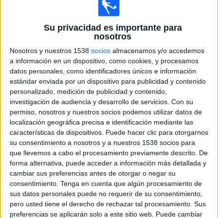
Croacia 2017
Final
Su privacidad es importante para
nosotros
Inglaterra
España
Nosotros y nuestros 1538
socios
almacenamos y/o accedemos
a información en un dispositivo, como cookies, y procesamos
DMAX
Eurosport 1
datos personales, como identificadores únicos e información
Eurosport 1 Deutsch (M+ Astra)
estándar enviada por un dispositivo para publicidad y contenido
personalizado, medición de publicidad y contenido,
Martes, 16/05/2017
investigación de audiencia y desarrollo de servicios.
Con su
permiso, nosotros y nuestros socios podemos utilizar datos de
20:30
Europeo Sub-17
localización geográfica precisa e identificación mediante las
Croacia 2017
características de dispositivos. Puede hacer clic para otorgarnos
Semi-Final
su consentimiento a nosotros y a nuestros 1538 socios para
España
que llevemos a cabo el procesamiento previamente descrito. De
forma alternativa, puede acceder a información más detallada y
Alemania
cambiar sus preferencias antes de otorgar o negar su
DMAX
Eurosport 1
consentimiento.
Tenga en cuenta que algún procesamiento de
Eurosport 1 Deutsch (M+ Astra)
sus datos personales puede no requerir de su consentimiento,
pero usted tiene el derecho de rechazar tal procesamiento. Sus
Viernes, 12/05/2017
preferencias se aplicarán solo a este sitio web. Puede cambiar