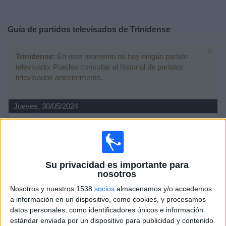
Deportes
Guía de partidos televisados de
Trinidense
Noticias
×
Trinidense:
En este momento no hay ningún partido
Widget
televisado. Puedes consultar el historial de partidos
televisados anteriormente.
Jueves, 30/05/2024
02:00
Copa Sudamericana
Fase de grupos
Fortaleza SC
Su privacidad es importante para
Trinidense
nosotros
LaLiga+ Plus
Nosotros y nuestros 1538
socios
almacenamos y/o accedemos
a información en un dispositivo, como cookies, y procesamos
Miércoles, 15/05/2024
datos personales, como identificadores únicos e información
estándar enviada por un dispositivo para publicidad y contenido
04:00
Copa Sudamericana