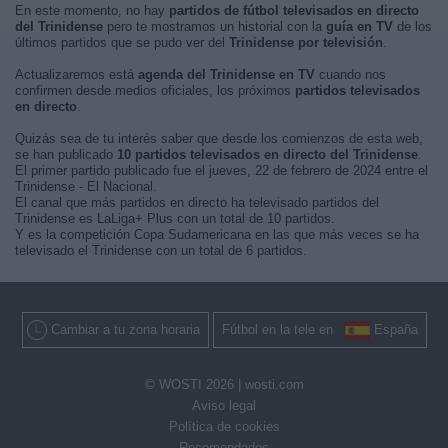
En este momento, no hay
partidos de fútbol televisados en directo
del Trinidense
pero te mostramos un historial con la
guía en TV
de los
últimos partidos que se pudo ver del
Trinidense por televisión
.
Actualizaremos está
agenda del Trinidense en TV
cuando nos
confirmen desde medios oficiales, los próximos
partidos televisados
en directo
.
Quizás sea de tu interés saber que desde los comienzos de esta web,
se han publicado
10 partidos televisados en directo del Trinidense
.
El primer partido publicado fue el jueves, 22 de febrero de 2024 entre el
Trinidense - El Nacional.
El canal que más partidos en directo ha televisado partidos del
Trinidense es LaLiga+ Plus con un total de 10 partidos.
Y es la competición Copa Sudamericana en las que más veces se ha
televisado el Trinidense con un total de 6 partidos.
Cambiar a tu zona horaria
Fútbol en la tele en
España
© WOSTI 2026 |
wosti.com
Aviso legal
Política de cookies
Recomendados