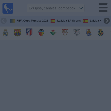
Fútbol
en la
TV
FIFA Copa Mundial 2026
La Liga EA Sports
LaLiga Hypermo
Guía de
Partidos
Televisados
Fútbol
hoy
Equipos
Competiciones
Canales
TV
Otros