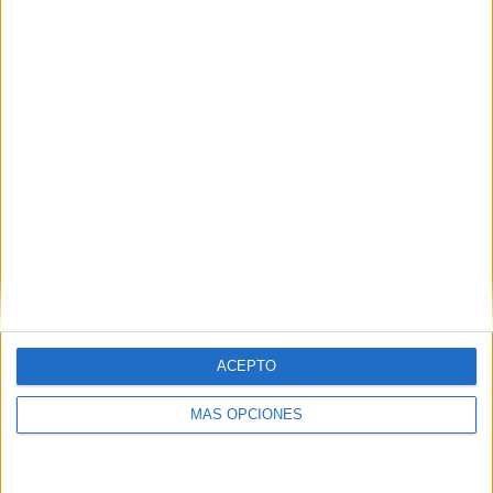
ÚLTIMO PARTIDO EN ABIERTO
El Nacional - Trinidense
29/02/2024 Copa Libertadores por LaLiga+ Plus, LALIGA+ YouTube
RANKING POR CANALES
LaLiga+ Plus
10 (100%)
LALIGA+ YouTube
2 (20%)
Ver ranking completo
PARTIDOS
DÍAS
TOTAL
8
888
2
CONSECUTIVOS
SIN PARTIDO
CANALES TV
DE PAGO
GRATUÍTO
ACEPTO
5 partidos en local
MÁS OPCIONES
50%
5 partidos de visitante
50%