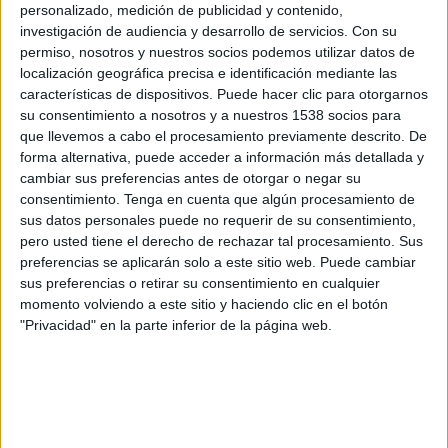
personalizado, medición de publicidad y contenido,
Fase de grupos
investigación de audiencia y desarrollo de servicios.
Con su
Nacional Potosí
permiso, nosotros y nuestros socios podemos utilizar datos de
localización geográfica precisa e identificación mediante las
Trinidense
características de dispositivos. Puede hacer clic para otorgarnos
LaLiga+ Plus
su consentimiento a nosotros y a nuestros 1538 socios para
que llevemos a cabo el procesamiento previamente descrito. De
Jueves, 09/05/2024
forma alternativa, puede acceder a información más detallada y
cambiar sus preferencias antes de otorgar o negar su
02:30
Copa Sudamericana
consentimiento.
Tenga en cuenta que algún procesamiento de
Fase de grupos
sus datos personales puede no requerir de su consentimiento,
pero usted tiene el derecho de rechazar tal procesamiento. Sus
Trinidense
preferencias se aplicarán solo a este sitio web. Puede cambiar
Boca Juniors
sus preferencias o retirar su consentimiento en cualquier
LaLiga+ Plus
momento volviendo a este sitio y haciendo clic en el botón
"Privacidad" en la parte inferior de la página web.