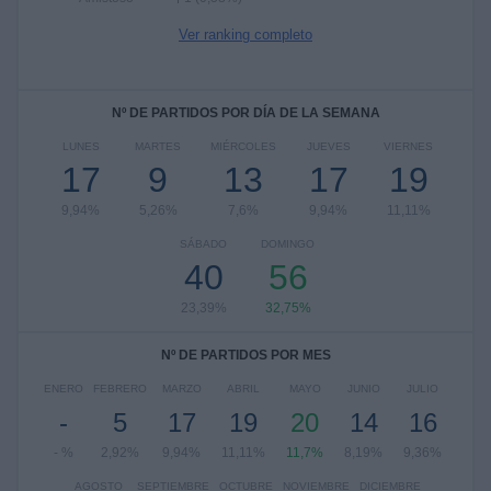
Ver ranking completo
Nº DE PARTIDOS POR DÍA DE LA SEMANA
LUNES
MARTES
MIÉRCOLES
JUEVES
VIERNES
17
9
13
17
19
9,94%
5,26%
7,6%
9,94%
11,11%
SÁBADO
DOMINGO
40
56
23,39%
32,75%
Nº DE PARTIDOS POR MES
ENERO
FEBRERO
MARZO
ABRIL
MAYO
JUNIO
JULIO
-
5
17
19
20
14
16
- %
2,92%
9,94%
11,11%
11,7%
8,19%
9,36%
AGOSTO
SEPTIEMBRE
OCTUBRE
NOVIEMBRE
DICIEMBRE