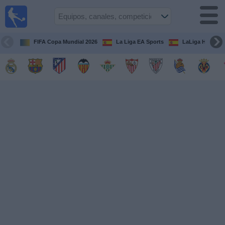
Fútbol
en la
TV
FIFA Copa Mundial 2026
La Liga EA Sports
LaLiga Hypermo
Guía de
Partidos
Televisados
Fútbol
hoy
Equipos
Competiciones
Canales
TV
Otros