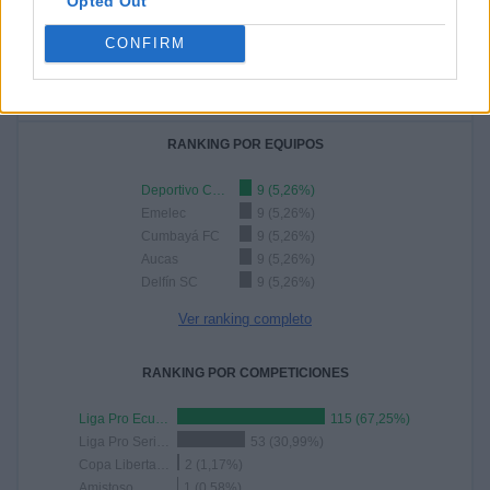
Opted Out
TOTAL
MÁXIMO
TOTAL
CONFIRM
4
9
35
COMPETICIONES
VS Deportivo
RIVALES
Cuenca
RANKING POR EQUIPOS
Deportivo Cuenca
9 (5,26%)
Emelec
9 (5,26%)
Cumbayá FC
9 (5,26%)
Aucas
9 (5,26%)
Delfín SC
9 (5,26%)
Ver ranking completo
RANKING POR COMPETICIONES
Liga Pro Ecuador
115 (67,25%)
Liga Pro Serie B
53 (30,99%)
Copa Libertadores
2 (1,17%)
Amistoso
1 (0,58%)