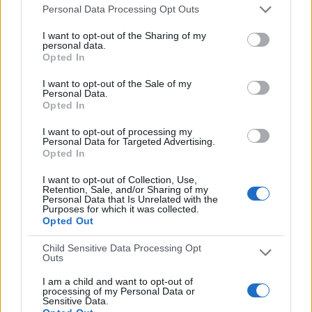
29/02/2024 Copa Libertadores por LaLiga+ Plus, LALIGA+ YouTube
Personal Data Processing Opt Outs
RANKING POR CANALES
I want to opt-out of the Sharing of my
personal data.
Opted In
GolTV Play
100 (58,48%)
ElCanalDelFutbol.com
53 (30,99%)
I want to opt-out of the Sale of my
Zapping Internacional
15 (8,77%)
Personal Data.
LaLiga+ Plus
2 (1,17%)
Opted In
LALIGA+ YouTube
2 (1,17%)
I want to opt-out of processing my
Ver ranking completo
Personal Data for Targeted Advertising.
Opted In
PARTIDOS
DÍAS
TOTAL
I want to opt-out of Collection, Use,
Retention, Sale, and/or Sharing of my
85
889
6
Personal Data that Is Unrelated with the
Purposes for which it was collected.
CONSECUTIVOS
SIN PARTIDO
CANALES TV
Opted Out
DE PAGO
GRATUÍTO
Child Sensitive Data Processing Opt
88 partidos en local
Outs
51,46%
I am a child and want to opt-out of
83 partidos de visitante
processing of my Personal Data or
Sensitive Data.
48,54%