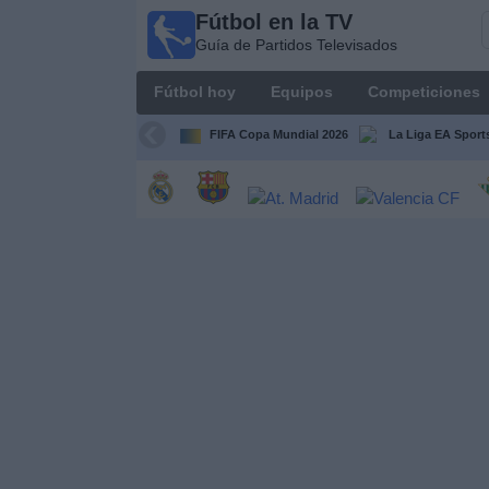
Fútbol en la TV
Fútbol
Guía de Partidos Televisados
en la
TV
Fútbol hoy
Equipos
Competiciones
Guía de
Partidos
FIFA Copa Mundial 2026
La Liga EA Sport
Televisados
Fútbol
hoy
Equipos
Competiciones
Canales
TV
Otros