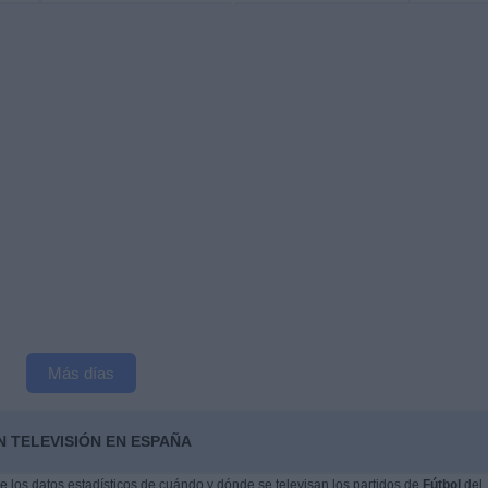
Más días
N TELEVISIÓN EN ESPAÑA
 los datos estadísticos de cuándo y dónde se televisan los partidos de
Fútbol
del