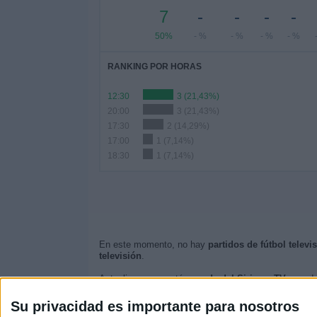
7
-
-
-
-
50%
- %
- %
- %
- %
RANKING POR HORAS
12:30
3 (21,43%)
20:00
3 (21,43%)
17:30
2 (14,29%)
17:00
1 (7,14%)
18:30
1 (7,14%)
En este momento, no hay
partidos de fútbol televi
televisión
.
Actualizaremos está
agenda del Siria en TV
cuando 
Quizás sea de tu interés saber que desde los comie
Su privacidad es importante para nosotros
El primer partido publicado fue el martes, 20 de octub