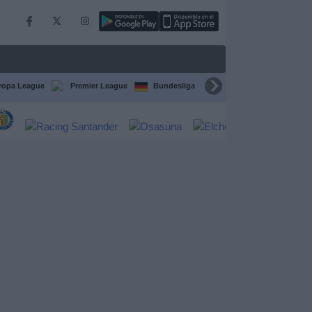
ropa League
Premier League
Bundesliga
Supercopa de España