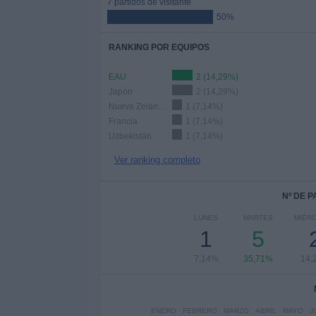
7 partidos de visitante
50%
RANKING POR EQUIPOS
EAU
2 (14,29%)
Japón
2 (14,29%)
Nueva Zelanda
1 (7,14%)
Francia
1 (7,14%)
Uzbekistán
1 (7,14%)
Ver ranking completo
Nº DE 
LUNES
MARTES
MIÉR
1
5
7,14%
35,71%
14,
ENERO
FEBRERO
MARZO
ABRIL
MAYO
J