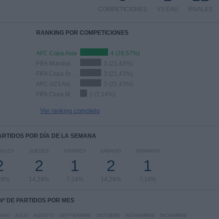
COMPETICIONES
VS EAU
RIVALES
RANKING POR COMPETICIONES
AFC Copa Asia
4 (28,57%)
FIFA Mundial Sub-17
3 (21,43%)
FIFA Copa Árabe
3 (21,43%)
AFC U23 Asian Cup
3 (21,43%)
FIFA Copa Mundial 2026
1 (7,14%)
Ver ranking completo
PARTIDOS POR DÍA DE LA SEMANA
COLES
JUEVES
VIERNES
SÁBADO
DOMINGO
2
2
1
2
1
29%
14,29%
7,14%
14,29%
7,14%
Nº DE PARTIDOS POR MES
UNIO
JULIO
AGOSTO
SEPTIEMBRE
OCTUBRE
NOVIEMBRE
DICIEMBRE