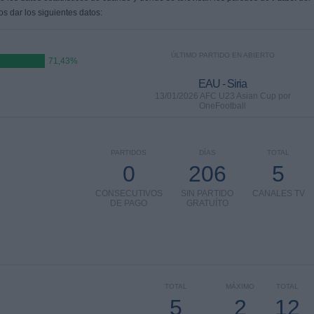
s dar los siguientes datos:
ÚLTIMO PARTIDO EN ABIERTO
71,43%
EAU - Siria
13/01/2026 AFC U23 Asian Cup por
OneFootball
PARTIDOS
DÍAS
TOTAL
0
206
5
CONSECUTIVOS
SIN PARTIDO
CANALES TV
DE PAGO
GRATUÍTO
TOTAL
MÁXIMO
TOTAL
5
2
12