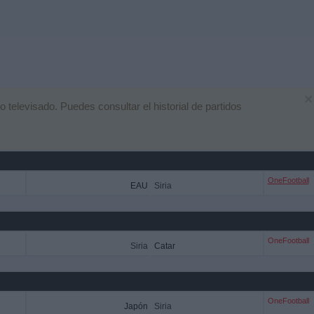
×
televisado. Puedes consultar el historial de partidos
OneFootball
EAU
Siria
OneFootball
Siria
Catar
OneFootball
Japón
Siria