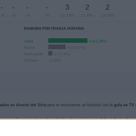
-
-
-
-
3
2
2
- %
- %
- %
- %
21,43%
14,29%
14,29%
RANKING POR FRANJA HORARIA
Tarde
9 (64,29%)
Noche
4 (28,57%)
Madrugada
1 (7,14%)
Mañana
0 (0%)
sados en directo del Siria
pero te mostramos un historial con la
guía en TV
d
nos confirmen desde medios oficiales, los próximos
partidos televisados e
nzos de esta web, se han publicado
14 partidos televisados en directo del S
re de 2015 entre el Siria - Paraguay.