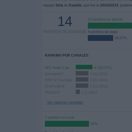
equipo
Siria
en
España
, que fue el
20/10/2015
, podemo
14
10 partidos en abierto
PARTIDOS TELEVISADOS
4 partidos de pago
28,57%
RANKING POR CANALES
AFC Asian Cup YouTube
4 (28,57%)
Eurosport 2
3 (21,43%)
FIFA TV YouTube
3 (21,43%)
OneFootball
3 (21,43%)
FANSEAT
1 (7,14%)
Ver ranking completo
7 partidos en local
50%