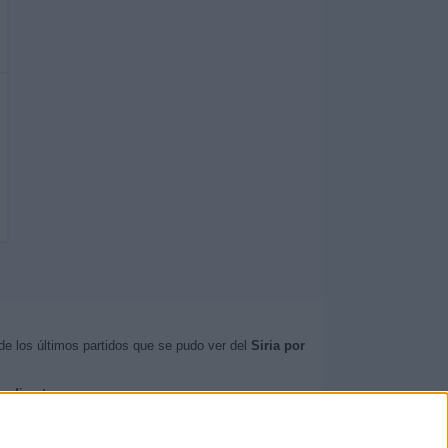
e los últimos partidos que se pudo ver del
Siria por
n directo
.
iria
.