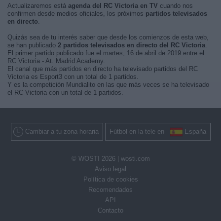
Actualizaremos está
agenda del RC Victoria en TV
cuando nos
confirmen desde medios oficiales, los próximos
partidos televisados
en directo
.
Quizás sea de tu interés saber que desde los comienzos de esta web,
se han publicado
2 partidos televisados en directo del RC Victoria
.
El primer partido publicado fue el martes, 16 de abril de 2019 entre el
RC Victoria - At. Madrid Academy.
El canal que más partidos en directo ha televisado partidos del RC
Victoria es Esport3 con un total de 1 partidos.
Y es la competición Mundialito en las que más veces se ha televisado
el RC Victoria con un total de 1 partidos.
Cambiar a tu zona horaria
Fútbol en la tele en
España
© WOSTI 2026 |
wosti.com
Aviso legal
Política de cookies
Recomendados
API
Contacto