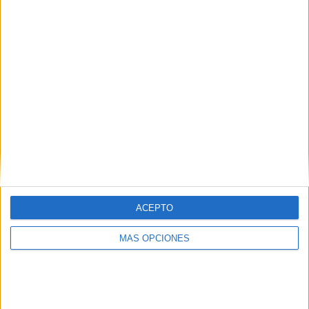
1 partidos de visitante
50%
TOTAL
MÁXIMO
TOTAL
2
1
2
COMPETICIONES
VS Las Palmas
RIVALES
Academy
RANKING POR EQUIPOS
Las Palmas Academy
1 (50%)
At. Madrid Academy
1 (50%)
Ver ranking completo
ACEPTO
RANKING POR COMPETICIONES
MÁS OPCIONES
Mundialito
1 (50%)
División Honor Juvenil
1 (50%)
Ver ranking completo