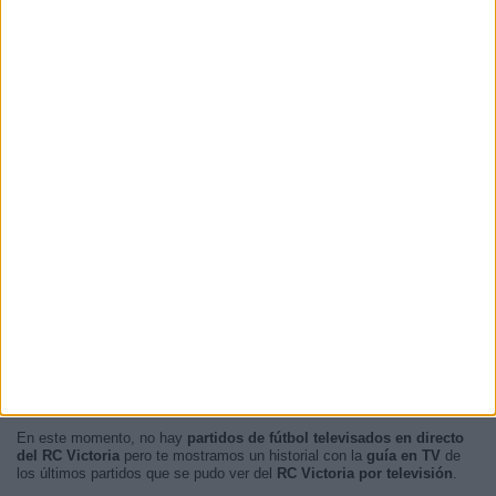
RANKING POR HORAS
15:00
1 (50%)
19:00
1 (50%)
RANKING POR FRANJA HORARIA
Tarde
1 (50%)
Noche
1 (50%)
Mañana
0 (0%)
Madrugada
0 (0%)
En este momento, no hay
partidos de fútbol televisados en directo
del RC Victoria
pero te mostramos un historial con la
guía en TV
de
los últimos partidos que se pudo ver del
RC Victoria por televisión
.