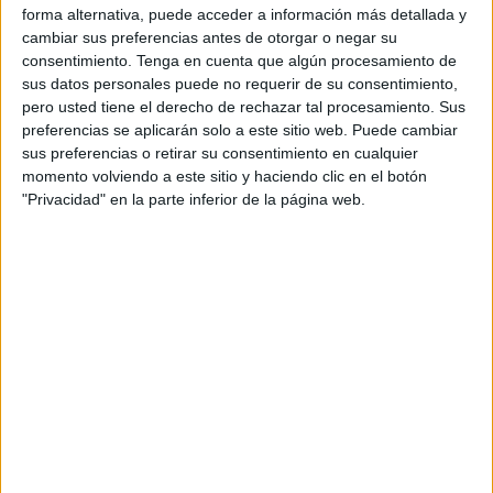
Categoría 2010
forma alternativa, puede acceder a información más detallada y
cambiar sus preferencias antes de otorgar o negar su
RC Victoria
consentimiento.
Tenga en cuenta que algún procesamiento de
sus datos personales puede no requerir de su consentimiento,
At. Madrid Academy
pero usted tiene el derecho de rechazar tal procesamiento. Sus
Esport3 (Cataluña)
preferencias se aplicarán solo a este sitio web. Puede cambiar
sus preferencias o retirar su consentimiento en cualquier
momento volviendo a este sitio y haciendo clic en el botón
DATOS ESTADÍSTICOS DEL EQUIPO RC VICTORIA EN
"Privacidad" en la parte inferior de la página web.
TELEVISIÓN EN ESPAÑA
A fecha de hoy
08/08/2026
y desde que esta web recoge los datos
estadísticos de cuándo y dónde se televisan los partidos de
Fútbol
del
equipo
RC Victoria
en
España
, que fue el
16/04/2019
, podemos dar los
siguientes datos:
2
PARTIDOS TELEVISADOS
2 partidos en abierto
100%