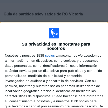
Deportes
Guía de partidos televisados de
RC Victoria
Noticias
×
RC Victoria:
En este momento no hay ningún partido
Widget
televisado. Puedes consultar el historial de partidos
televisados anteriormente.
Su privacidad es importante para
nosotros
Domingo, 17/04/2022
Nosotros y nuestros 1538
socios
almacenamos y/o accedemos
15:00
División Honor Juvenil
a información en un dispositivo, como cookies, y procesamos
Grupo 6
datos personales, como identificadores únicos e información
estándar enviada por un dispositivo para publicidad y contenido
Las Palmas Academy
personalizado, medición de publicidad y contenido,
RC Victoria
investigación de audiencia y desarrollo de servicios.
Con su
permiso, nosotros y nuestros socios podemos utilizar datos de
PlayUD
localización geográfica precisa e identificación mediante las
características de dispositivos. Puede hacer clic para otorgarnos
Martes, 16/04/2019
su consentimiento a nosotros y a nuestros 1538 socios para
19:00
Mundialito
que llevemos a cabo el procesamiento previamente descrito. De