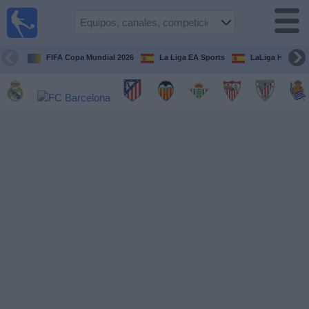
Fútbol
en la
TV
FIFA Copa Mundial 2026
La Liga EA Sports
LaLiga Hypermo
Guía de
Partidos
Televisados
Fútbol
hoy
Equipos
Competiciones
Canales
TV
Otros