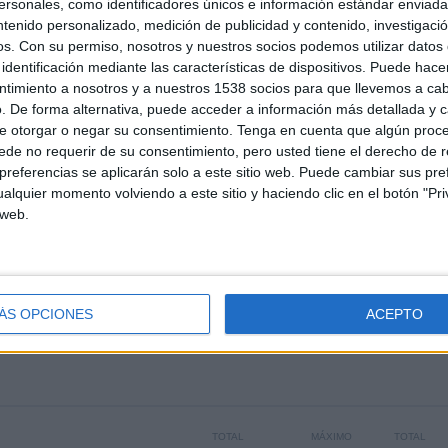
sonales, como identificadores únicos e información estándar enviada 
ntenido personalizado, medición de publicidad y contenido, investigaci
 los datos estadísticos de cuándo y dónde se televisan los partidos de
Fútbol
del
os.
Con su permiso, nosotros y nuestros socios podemos utilizar datos 
014
, podemos dar los siguientes datos:
identificación mediante las características de dispositivos. Puede hacer
ntimiento a nosotros y a nuestros 1538 socios para que llevemos a ca
. De forma alternativa, puede acceder a información más detallada y 
ÚLTIMO PARTIDO EN ABIERTO
e otorgar o negar su consentimiento.
Tenga en cuenta que algún proc
de no requerir de su consentimiento, pero usted tiene el derecho de r
Os Belenenses - Benfica
referencias se aplicarán solo a este sitio web. Puede cambiar sus pref
86,21%
18/04/2015 Liga portuguesa por GolStadium
alquier momento volviendo a este sitio y haciendo clic en el botón "Pri
 web.
PARTIDOS
DÍAS
TOTAL
25
4128
13
CONSECUTIVOS
SIN PARTIDO
CANALES TV
ÁS OPCIONES
ACEPTO
DE PAGO
GRATUÍTO
TOTAL
MÁXIMO
TOTAL