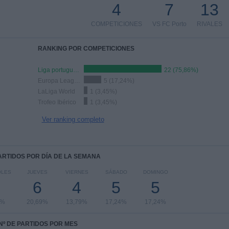
4
7
13
COMPETICIONES
VS FC Porto
RIVALES
RANKING POR COMPETICIONES
Liga portuguesa
22 (75,86%)
Europa League
5 (17,24%)
LaLiga World
1 (3,45%)
Trofeo Ibérico
1 (3,45%)
Ver ranking completo
PARTIDOS POR DÍA DE LA SEMANA
OLES
JUEVES
VIERNES
SÁBADO
DOMINGO
1
6
4
5
5
5%
20,69%
13,79%
17,24%
17,24%
Nº DE PARTIDOS POR MES