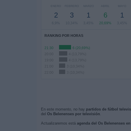
ENERO
FEBRERO
MARZO
ABRIL
MAYO
2
3
1
6
1
6,9%
10,34%
3,45%
20,69%
3,45%
RANKING POR HORAS
21:30
6 (20,69%)
20:00
4 (13,79%)
19:00
4 (13,79%)
21:00
3 (10,34%)
22:00
3 (10,34%)
En este momento, no hay
partidos de fútbol telev
del
Os Belenenses por televisión
.
Actualizaremos está
agenda del Os Belenenses en