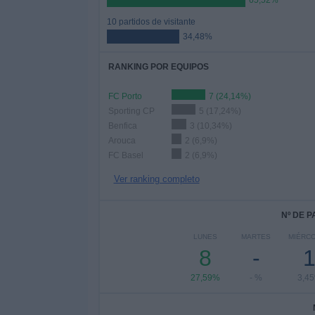
65,52%
10 partidos de visitante
34,48%
RANKING POR EQUIPOS
FC Porto
7 (24,14%)
Sporting CP
5 (17,24%)
Benfica
3 (10,34%)
Arouca
2 (6,9%)
FC Basel
2 (6,9%)
Ver ranking completo
Nº DE 
LUNES
MARTES
MIÉRC
8
-
27,59%
- %
3,4