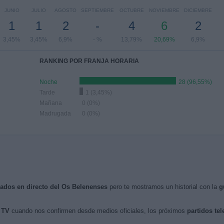
JUNIO
JULIO
AGOSTO
SEPTIEMBRE
OCTUBRE
NOVIEMBRE
DICIEMBRE
1
1
2
-
4
6
2
3,45%
3,45%
6,9%
- %
13,79%
20,69%
6,9%
RANKING POR FRANJA HORARIA
Noche
28 (96,55%)
Tarde
1 (3,45%)
Mañana
0 (0%)
Madrugada
0 (0%)
isados en directo del Os Belenenses
pero te mostramos un historial con la
g
 TV
cuando nos confirmen desde medios oficiales, los próximos
partidos tel