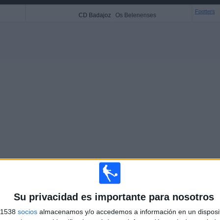
Footters
CD Badajoz
Os Belenenses
Más días
Su privacidad es importante para nosotros
s 1538
socios
almacenamos y/o accedemos a información en un disposit
ENENSES EN TELEVISIÓN EN ESPAÑA