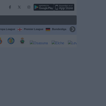
ropa League
Premier League
Bundesliga
Supercopa de España