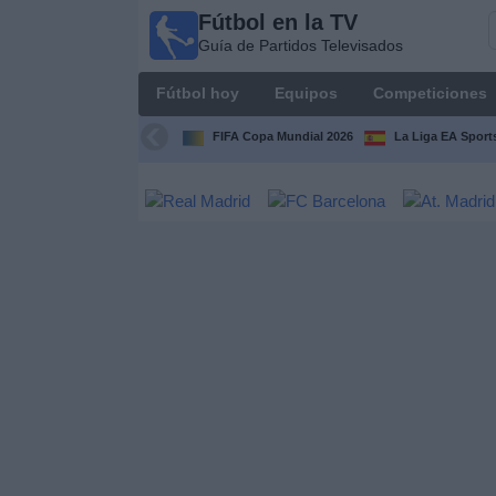
Fútbol en la TV
Fútbol
Guía de Partidos Televisados
en la
TV
Fútbol hoy
Equipos
Competiciones
Guía de
Partidos
FIFA Copa Mundial 2026
La Liga EA Sport
Televisados
Fútbol
hoy
Equipos
Competiciones
Canales
TV
Otros