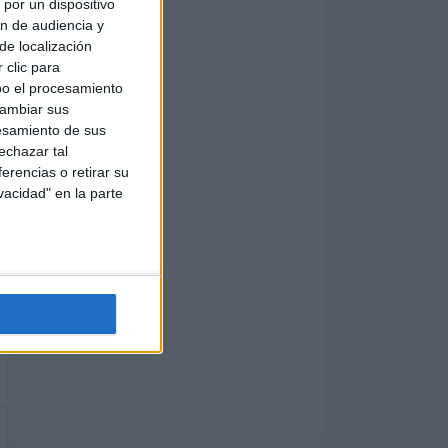
por un dispositivo
ón de audiencia y
de localización
 clic para
bo el procesamiento
cambiar sus
esamiento de sus
echazar tal
erencias o retirar su
vacidad" en la parte