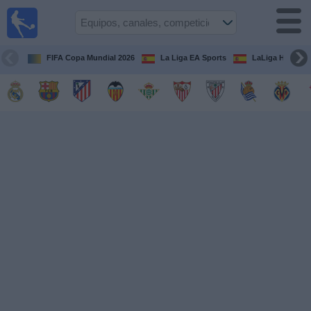
Fútbol
en la
TV
FIFA Copa Mundial 2026
La Liga EA Sports
LaLiga Hypermo
Guía de
Partidos
Televisados
Fútbol
hoy
Equipos
Competiciones
Canales
TV
Otros