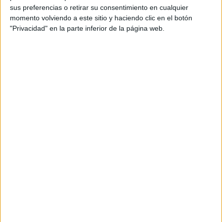
sus preferencias o retirar su consentimiento en cualquier
Más días
momento volviendo a este sitio y haciendo clic en el botón
"Privacidad" en la parte inferior de la página web.
DATOS ESTADÍSTICOS DEL EQUIPO NEMAN GRODNO EN
TELEVISIÓN EN ESPAÑA
A fecha de hoy
09/08/2026
y desde que esta web recoge los datos
estadísticos de cuándo y dónde se televisan los partidos de
Fútbol
del
equipo
Neman Grodno
en
España
, que fue el
21/05/2020
, podemos dar
los siguientes datos:
20
PARTIDOS TELEVISADOS
19 partidos en abierto
95%
1 partidos de pago
5%
ÚLTIMO PARTIDO EN ABIERTO