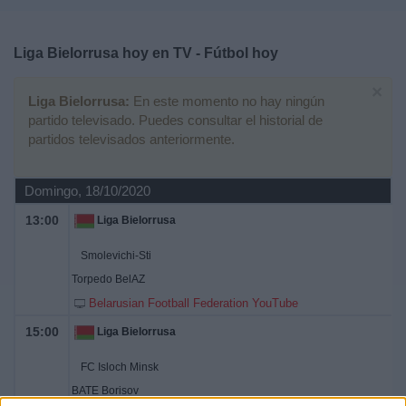
Deportes
Liga Bielorrusa hoy en TV - Fútbol hoy
Noticias
×
Liga Bielorrusa:
En este momento no hay ningún
Widget
partido televisado. Puedes consultar el historial de
partidos televisados anteriormente.
Domingo, 18/10/2020
13:00
Liga Bielorrusa
Smolevichi-Sti
Torpedo BelAZ
Belarusian Football Federation YouTube
15:00
Liga Bielorrusa
FC Isloch Minsk
BATE Borisov