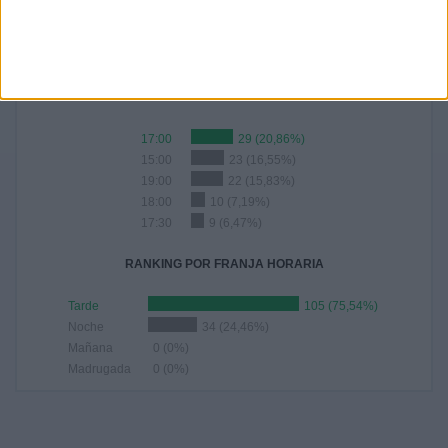
139
100%
RANKING POR HORAS
17:00
29 (20,86%)
15:00
23 (16,55%)
19:00
22 (15,83%)
18:00
10 (7,19%)
17:30
9 (6,47%)
RANKING POR FRANJA HORARIA
Tarde
105 (75,54%)
Noche
34 (24,46%)
Mañana
0 (0%)
Madrugada
0 (0%)