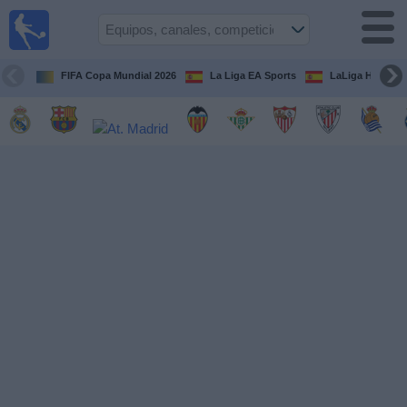
Fútbol
en la
TV
FIFA Copa Mundial 2026
La Liga EA Sports
LaLiga Hypermo
Guía de
Partidos
Televisados
Fútbol
hoy
Equipos
Competiciones
Canales
TV
Otros