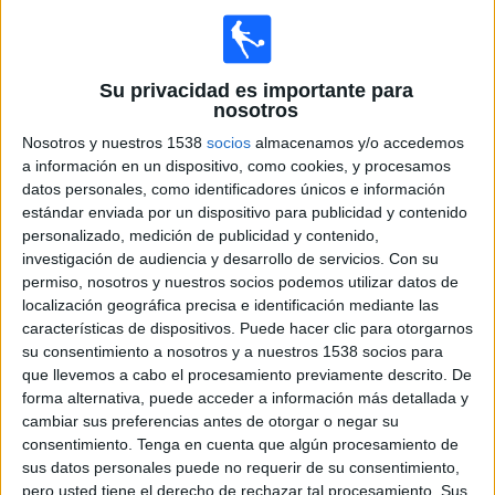
Belarusian Football Federation YouTube
17:00
Liga Bielorrusa
Su privacidad es importante para
Shakhter Soligorsk
nosotros
Dinamo Minsk
Nosotros y nuestros 1538
socios
almacenamos y/o accedemos
Belarusian Football Federation YouTube
a información en un dispositivo, como cookies, y procesamos
19:00
Liga Bielorrusa
datos personales, como identificadores únicos e información
estándar enviada por un dispositivo para publicidad y contenido
Dynamo Brest
personalizado, medición de publicidad y contenido,
Ruh Brest
investigación de audiencia y desarrollo de servicios.
Con su
permiso, nosotros y nuestros socios podemos utilizar datos de
Belarusian Football Federation YouTube
localización geográfica precisa e identificación mediante las
características de dispositivos. Puede hacer clic para otorgarnos
Sábado, 17/10/2020
su consentimiento a nosotros y a nuestros 1538 socios para
13:00
que llevemos a cabo el procesamiento previamente descrito. De
Liga Bielorrusa
forma alternativa, puede acceder a información más detallada y
Slavia Mozyr
cambiar sus preferencias antes de otorgar o negar su
consentimiento.
Tenga en cuenta que algún procesamiento de
FC Belshina
sus datos personales puede no requerir de su consentimiento,
Belarusian Football Federation YouTube
pero usted tiene el derecho de rechazar tal procesamiento. Sus