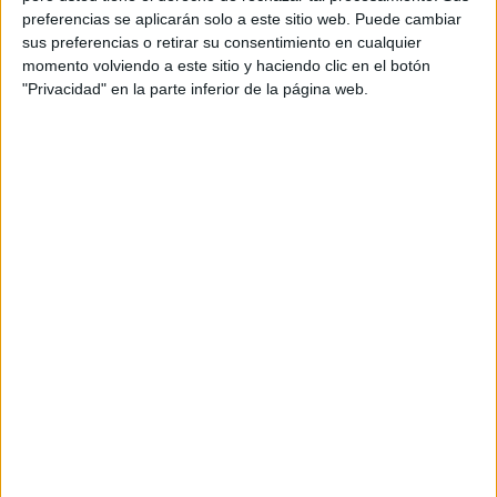
15:00
Liga Bielorrusa
preferencias se aplicarán solo a este sitio web. Puede cambiar
sus preferencias o retirar su consentimiento en cualquier
Vitebsk
momento volviendo a este sitio y haciendo clic en el botón
Energetik-Bgu Minsk
"Privacidad" en la parte inferior de la página web.
Belarusian Football Federation YouTube
17:00
Liga Bielorrusa
Neman Grodno
Gorodeya
Belarusian Football Federation YouTube
Viernes, 16/10/2020
14:30
Liga Bielorrusa
FC Slutsk
FC Minsk
Belarusian Football Federation YouTube